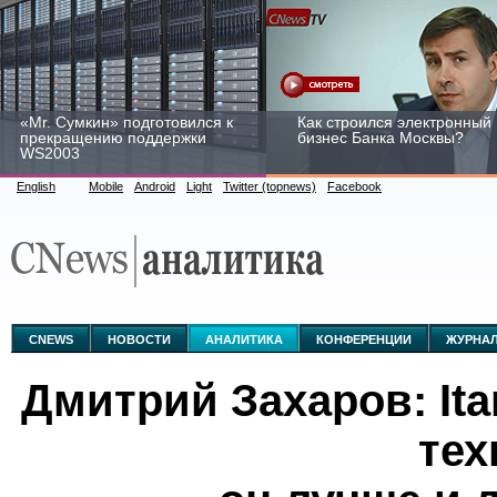
«Mr. Сумкин» подготовился к
Как строился электронный
прекращению поддержки
бизнес Банка Москвы?
WS2003
English
Mobile
Android
Light
Twitter (topnews)
Facebook
Заоблачная оптимизация:
Рейтинг CNewsInfrastructur
как Faberlic изменил подход
2015: приглашаем
к аналитике
участвовать
CNEWS
НОВОСТИ
АНАЛИТИКА
КОНФЕРЕНЦИИ
ЖУРНА
Дмитрий Захаров: Ita
тех