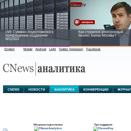
«Mr. Сумкин» подготовился к
Как строился электронный
прекращению поддержки
бизнес Банка Москвы?
WS2003
English
Mobile
Android
Light
Twitter (topnews)
Facebook
Заоблачная оптимизация: как
Рейтинг CNewsInfrastructure 20
Faberlic изменил подход к
приглашаем участвовать
аналитике
CNEWS
НОВОСТИ
АНАЛИТИКА
КОНФЕРЕНЦИИ
ЖУРНА
Обозрение подготовлено
При поддержке