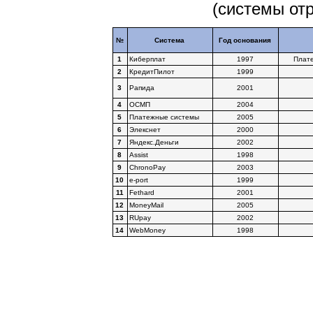
(системы от
№
Система
Год основания
1
Киберплат
1997
Плат
2
КредитПилот
1999
3
Рапида
2001
4
ОСМП
2004
5
Платежные системы
2005
6
Элекснет
2000
7
Яндекс.Деньги
2002
8
Assist
1998
9
ChronoPay
2003
10
e-port
1999
11
Fethard
2001
12
MoneyMail
2005
13
RUpay
2002
14
WebMoney
1998