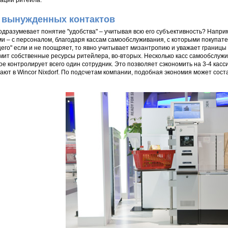
ации ритейла.
 вынужденных контактов
одразумевает понятие "удобства" – учитывая всю его субъективность? Напр
и – с персоналом, благодаря кассам самообслуживания, с которыми покупат
его" если и не поощряет, то явно учитывает мизантропию и уважает границы 
мит собственные ресурсы ритейлера, во-вторых. Несколько касс самообслужи
ое контролирует всего один сотрудник. Это позволяет сэкономить на 3-4 касс
ают в Wincor Nixdorf. По подсчетам компании, подобная экономия может состав