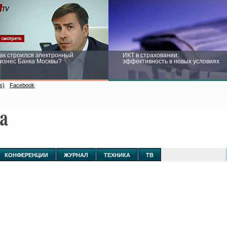
ак строился электронный
ИКТ в страховании:
изнес Банка Москвы?
эффективность в новых условиях
s)
Facebook
ейтинг CNewsInfrastructure 2015:
Информационная безопасность
риглашаем участвовать
бизнеса и госструктур: развитие в
новых условиях
КОНФЕРЕНЦИИ
ЖУРНАЛ
ТЕХНИКА
ТВ