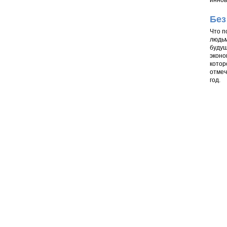
иннов
Без
Что п
людьм
будущ
эконо
котор
отмеч
год.