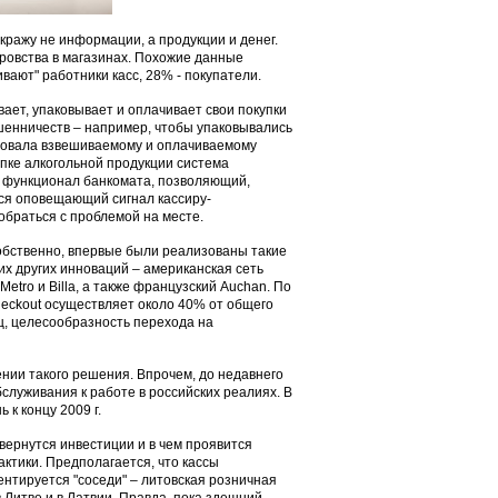
кражу не информации, а продукции и денег.
оровства в магазинах. Похожие данные
вают" работники касс, 28% - покупатели.
вает, упаковывает и оплачивает свои покупки
енничеств – например, чтобы упаковывались
вовала взвешиваемому и оплачиваемому
пке алкогольной продукции система
и функционал банкомата, позволяющий,
ся оповещающий сигнал кассиру-
обраться с проблемой на месте.
обственно, впервые были реализованы такие
гих других инноваций – американская сеть
etro и Billa, а также французский Auchan. По
Checkout осуществляет около 40% от общего
яц, целесообразность перехода на
нии такого решения. Впрочем, до недавнего
служивания к работе в российских реалиях. В
 к концу 2009 г.
 вернутся инвестиции и в чем проявится
актики. Предполагается, что кассы
иентируется "соседи" – литовская розничная