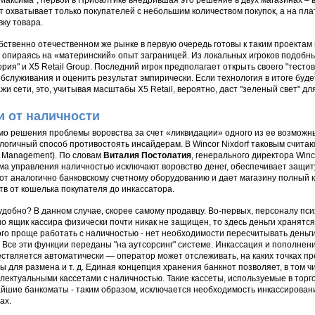
"Максима", первой в Прибалтике внедрившая это решение в двух магазинах – в
т охватывает только покупателей с небольшим количеством покупок, а на пл
вку товара.
бственно отечественном же рынке в первую очередь готовы к таким проектам 
, опираясь на «материнский» опыт заграницей. Из локальных игроков подоб
ория" и Х5 Retail Group. Последний игрок предполагает открыть своего "тесто
бслуживания и оценить результат эмпирически. Если технология в итоге буде
жи сети, это, учитывая масштабы Х5 Retail, вероятно, даст "зеленый свет" для
и от наличности
о решения проблемы воровства за счет «ликвидации» одного из ее возможны
логичный способ противостоять инсайдерам. В Wincor Nixdorf таковым счит
 Management). По словам
Виталия Постолатия
, генерального директора Winc
ма управления наличностью исключают воровство денег, обеспечивает защиту
от аналогично банковскому счетному оборудованию и дает магазину полный 
тв от кошелька покупателя до инкассатора.
удобно? В данном случае, скорее самому продавцу. Во-первых, персоналу пси
о ящик кассира физически почти никак не защищен, то здесь деньги хранятся,
го проще работать с наличностью - нет необходимости пересчитывать деньги
. Все эти функции переданы "на аутсорсинг" системе. Инкассация и пополнен
ствляется автоматически — оператор может отслеживать, на каких точках п
ы для размена и т. д. Единая концепция хранения банкнот позволяет, в том 
лектуальными кассетами с наличностью. Такие кассеты, используемые в торго
йшие банкоматы - таким образом, исключается необходимость инкассировани
ах.