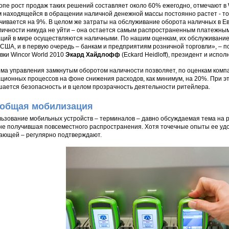
опе рост продаж таких решений составляет около 60% ежегодно, отмечают в W
 находящейся в обращении наличной денежной массы постоянно растет - то
чивается на 9%. В целом же затраты на обслуживание оборота наличных в Евр
личности никуда не уйти – она остается самым распространенным платежны
ций в мире осуществляются наличными. По нашим оценкам, их обслуживание
 США, и в первую очередь – банкам и предприятиям розничной торговли», –
вки Wincor World 2010
Экард Хайдлофф
(Eckard Heidloff), президент и испол
ма управления замкнутым оборотом наличности позволяет, по оценкам комп
ционных процессов на фоне снижения расходов, как минимум, на 20%. При эт
ается безопасность и в целом прозрачность деятельности ритейлера.
общая мобилизация
ьзование мобильных устройств – терминалов – давно обсуждаемая тема на р
 не получившая повсеместного распространения. Хотя точечные опыты ее уд
ающей – регулярно подтверждают.