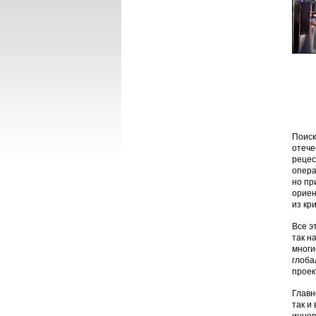
Поиск
отече
рецес
опера
но пр
ориен
из кр
Все э
так н
многи
глоба
проек
Главн
так и