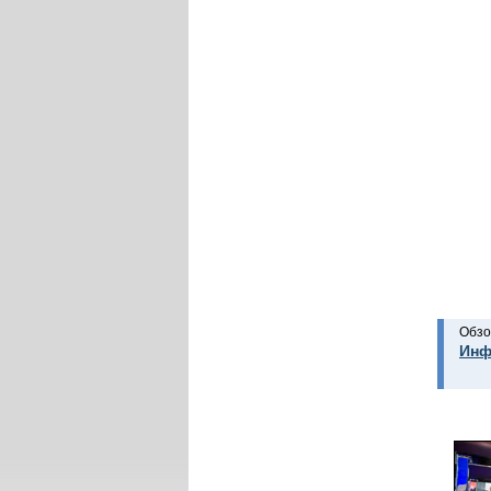
Обзо
Инф