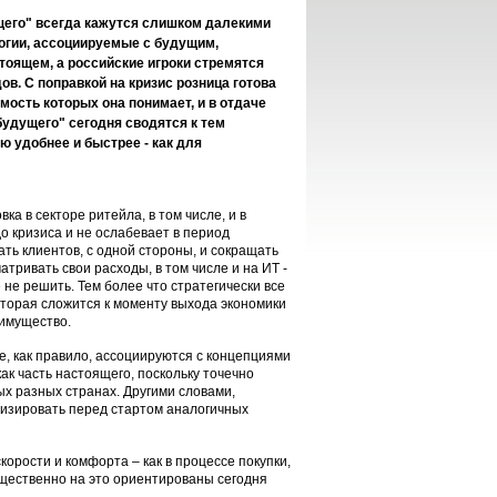
щего" всегда кажутся слишком далекими
логии, ассоциируемые с будущим,
тоящем, а российские игроки стремятся
ов. С поправкой на кризис розница готова
мость которых она понимает, и в отдаче
будущего" сегодня сводятся к тем
 удобнее и быстрее - как для
 в секторе ритейла, в том числе, и в
о кризиса и не ослабевает в период
ть клиентов, с одной стороны, и сокращать
ривать свои расходы, в том числе и на ИТ -
 не решить. Тем более что стратегически все
оторая сложится к моменту выхода экономики
еимущество.
е, как правило, ассоциируются с концепциями
ак часть настоящего, поскольку точечно
ых разных странах. Другими словами,
лизировать перед стартом аналогичных
корости и комфорта – как в процессе покупки,
ущественно на это ориентированы сегодня