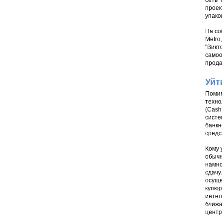
сеть 
проек
упако
На со
Metro
"Викт
самоо
прода
Уйт
Помим
техно
(Cash
систе
банкн
средс
Кому 
обычн
намно
сдачу
осуще
купюр
интел
ближа
центр