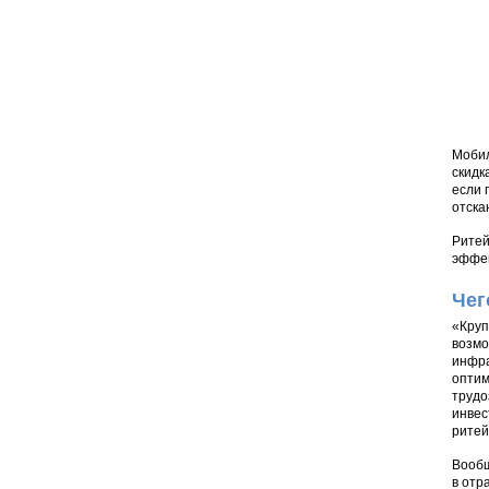
Мобил
скидк
если 
отска
Ритей
эффек
Чег
«Круп
возмо
инфра
оптим
трудо
инвес
ритей
Вообщ
в отр