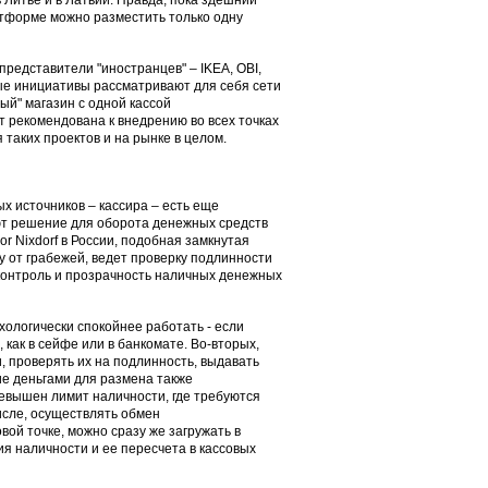
 Литве и в Латвии. Правда, пока здешний
атформе можно разместить только одну
представители "иностранцев" – IKEA, OBI,
ные инициативы рассматривают для себя сети
вый" магазин с одной кассой
т рекомендована к внедрению во всех точках
 таких проектов и на рынке в целом.
х источников – кассира – есть еще
ают решение для оборота денежных средств
or Nixdorf в России, подобная замкнутая
 от грабежей, ведет проверку подлинности
контроль и прозрачность наличных денежных
хологически спокойнее работать - если
 как в сейфе или в банкомате. Во-вторых,
, проверять их на подлинность, выдавать
ие деньгами для размена также
ревышен лимит наличности, где требуются
числе, осуществлять обмен
вой точке, можно сразу же загружать в
я наличности и ее пересчета в кассовых