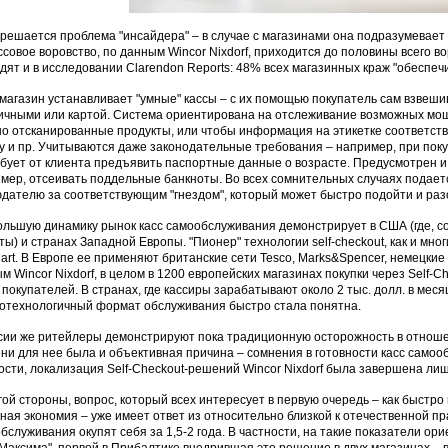
решается проблема "инсайдера" – в случае с магазинами она подразумевает 
ссовое воровство, по данным Wincor Nixdorf, приходится до половины всего в
дят и в исследовании Clarendon Reports: 48% всех магазинных краж "обеспечи
 магазин устанавливает "умные" кассы – с их помощью покупатель сам взвеши
ичными или картой. Система ориентирована на отслеживание возможных мош
о отсканированные продукты, или чтобы информация на этикетке соответст
у и пр. Учитываются даже законодательные требования – например, при поку
бует от клиента предъявить паспортные данные о возрасте. Предусмотрен 
мер, отсеивать поддельные банкноты. Во всех сомнительных случаях подает
дателю за соответствующим "гнездом", который может быстро подойти и раз
льшую динамику рынок касс самообслуживания демонстрирует в США (где, с
ты) и странах Западной Европы. "Пионер" технологии self-checkout, как и мно
art. В Европе ее применяют британские сети Tesco, Marks&Spencer, немецкие M
м Wincor Nixdorf, в целом в 1200 европейских магазинах покупки через Self-
 покупателей. В странах, где кассиры зарабатывают около 2 тыс. долл. в мес
отехнологичный формат обслуживания быстро стала понятна.
сии же ритейлеры демонстрируют пока традиционную осторожность в отноше
ни для нее была и объективная причина – сомнения в готовности касс самооб
ости, локализация Self-Checkout-решений Wincor Nixdorf была завершена лишь
гой стороны, вопрос, который всех интересует в первую очередь – как быстро
ная экономия – уже имеет ответ из относительно близкой к отечественной пр
бслуживания окупят себя за 1,5-2 года. В частности, на такие показатели ор