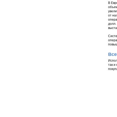
В Евр
объем
увели
от на
опера
долл.
выста
Систе
опера
повыш
Все
Испол
так и
покуп