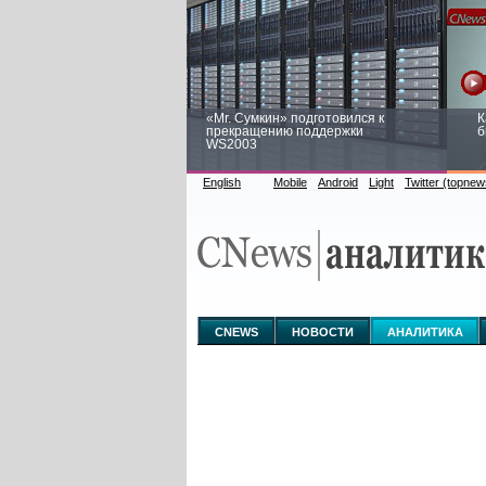
«Mr. Сумкин» подготовился к
К
прекращению поддержки
б
WS2003
English
Mobile
Android
Light
Twitter (topnew
Заоблачная оптимизация: как
Р
Faberlic изменил подход к
п
аналитике
CNEWS
НОВОСТИ
АНАЛИТИКА