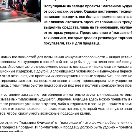
Популярные на западе проекты "магазинов буду
от российских реалий. Однако постепенно техно
начинают находить все больше применения в нас
не слишком отставать здесь от глобальных тренд
выделить средства лишь на те инновации, окупае
от которых уверена. Представления о "магазине 
технологиям, которые делают розничную торговлю
покупателя, так и для продавца.
 новых возможностей для повышения конкурентоспособности – общая установка
ственном. Конкуренция в российской рознице была достаточно жесткой еще д
сии. Игрокам нужно одновременно решать две задачи - привлекать и удержива
ционные издержки, с другой. В сложившихся условиях они вынуждены пересмат
и этом осознают, что простым их сокращением главные задачи бизнеса все же
тированы смотреть на несколько шагов вперед - прогнозировать ситуацию, к
изиса, с тем чтобы быстро подстроиться под нее и получить конкурентное пр
ти установки заставляют ритейлеров внимательно изучать инновации, которы
азываемых "магазинов будущего". Впрочем, будущее здесь можно понимать и к
е эти решения уже используются, либо внедряются в рознице – причем в сам
льно в отрасли постепенно накапливается опыт, который можно и нужно ана
тов, чтобы сразу учесть возможные подводные камни.
ое отличие "магазина будущего" от "настоящего" - это фокус на обеспечении с
 в процессе продажи. И покупателю, и продавцу должно быть удобно – преим