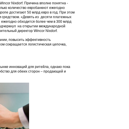
incor Nixdorf. Причина вполне понятна -
лько количество евробанкнот ежегодно
опе достигают 50 млрд евро в год. При этом
м средством. «Девять из десяти платежных
 ежегодно обходится более чем в 300 млрд
 подчеркнул на открытии международной
нительный директор Wincor Nixdorf.
ании, повысить эффективность
ом сокращается логистическая цепочка,
ынке инноваций для ритейла, однако пока
обство для обеих сторон – продающей и