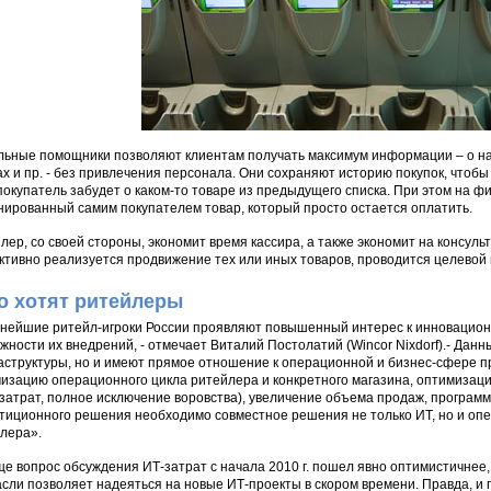
ьные помощники позволяют клиентам получать максимум информации – о нал
ах и пр. - без привлечения персонала. Они сохраняют историю покупок, чтоб
покупатель забудет о каком-то товаре из предыдущего списка. При этом на ф
нированный самим покупателем товар, который просто остается оплатить.
лер, со своей стороны, экономит время кассира, а также экономит на консуль
тивно реализуется продвижение тех или иных товаров, проводится целевой 
о хотят ритейлеры
нейшие ритейл-игроки России проявляют повышенный интерес к инновацион
жности их внедрений, - отмечает Виталий Постолатий (Wincor Nixdorf).- Дан
структуры, но и имеют прямое отношение к операционной и бизнес-сфере 
изацию операционного цикла ритейлера и конкретного магазина, оптимизаци
затрат, полное исключение воровства), увеличение объема продаж, программ
тиционного решения необходимо совместное решения не только ИТ, но и оп
лера».
е вопрос обсуждения ИТ-затрат с начала 2010 г. пошел явно оптимистичнее,
асли позволяет надеяться на новые ИТ-проекты в скором времени. Правда, и 