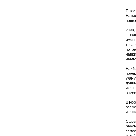
Плюс 
На ка
приво
Итак,
– нал
именн
товар
потре
напри
наблю
Наибо
проек
Wal-M
данны
числа
высок
В Рос
време
частн
С дру
реаль
самоо