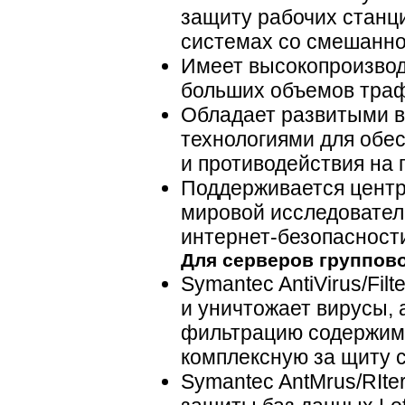
защиту рабочих станц
системах со смешанно
Имеет высокопроизво
больших объемов траф
Обладает развитыми 
технологиями для обе
и противодействия на
Поддерживается центр
мировой исследовател
интернет-безопасност
Для серверов группов
Symantec AntiVirus/Filt
и уничтожает вирусы, 
фильтрацию содержимо
комплексную за щиту с
Symantec AntMrus/RIte