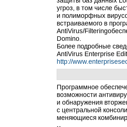
защиты баз данных Lo
угроз, в том числе б
и полиморфных вирусо
встраиваемого в прог
AntiVirus/Filteringоб
Domino.
Более подробные свед
AntiVirus Enterprise Ed
http://www.enterprisese
Программное обеспечен
возможности антивиру
и обнаружения вторже
с центральной консоли
меняющиеся комбинир