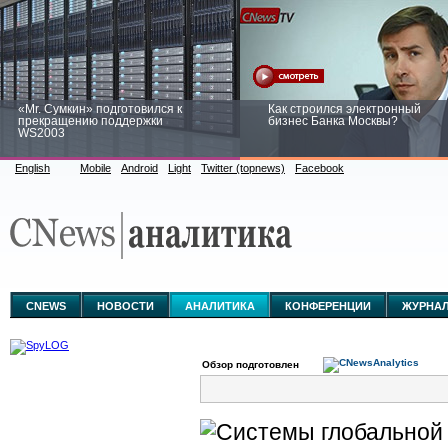
«Mr. Сумкин» подготовился к
Как строился электронный
прекращению поддержки
бизнес Банка Москвы?
WS2003
English
Mobile
Android
Light
Twitter (topnews)
Facebook
Заоблачная оптимизация: как
Рейтинг CNewsInfrastructure 20
Faberlic изменил подход к
приглашаем участвовать
аналитике
CNEWS
НОВОСТИ
АНАЛИТИКА
КОНФЕРЕНЦИИ
ЖУРНА
Обзор подготовлен