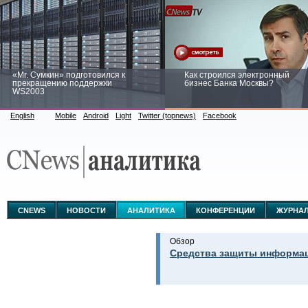
«Mr. Сумкин» подготовился к
Как строился электронный
прекращению поддержки
бизнес Банка Москвы?
WS2003
English
Mobile
Android
Light
Twitter (topnews)
Facebook
Заоблачная оптимизация: как
Рейтинг CNewsInfrastructure 20
Faberlic изменил подход к
приглашаем участвовать
аналитике
CNEWS
НОВОСТИ
АНАЛИТИКА
КОНФЕРЕНЦИИ
ЖУРНА
Обзор
Средства защиты информац