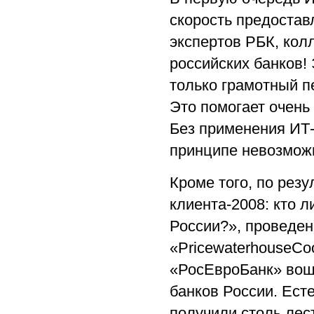
скорость предостав
экспертов РБК, кол
российских банков! 
только грамотный п
Это помогает очен
Без применения ИТ-
принципе невозмож
Кроме того, по рез
клиента-2008: кто 
России?», проведен
«PricewaterhouseCo
«РосЕвроБанк» вош
банков России. Ест
получили столь лес