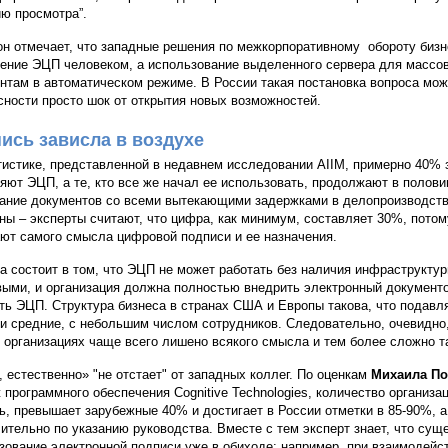
ю просмотра”.
он отмечает, что западные решения по межкорпоративному обороту биз
ение ЭЦП человеком, а использование выделенного сервера для массо
нтам в автоматическом режиме. В России такая постановка вопроса мож
сности просто шок от открытия новых возможностей.
ись зависла в воздухе
тистике, представленной в недавнем исследовании AIIM, примерно 40% 
яют ЭЦП, а те, кто все же начал ее использовать, продолжают в полов
ание документов со всеми вытекающими задержками в делопроизводстве
ны – эксперты считают, что цифра, как минимум, составляет 30%, потом
ют самого смысла цифровой подписи и ее назначения.
а состоит в том, что ЭЦП не может работать без наличия инфраструкту
ыми, и организация должна полностью внедрить электронный документоо
ть ЭЦП. Структура бизнеса в странах США и Европы такова, что подав
и средние, с небольшим числом сотрудников. Следовательно, очевидно
х организациях чаще всего лишено всякого смысла и тем более сложно 
, естественно» "не отстает" от западных коллег. По оценкам
Михаила По
 программного обеспечения Cognitive Technologies, количество организ
ь, превышает зарубежные 40% и достигает в России отметки в 85-90%, а
ительно по указанию руководства. Вместе с тем эксперт знает, что сущ
зование электронной подписи уже в обиходе: например, при взаимодейст