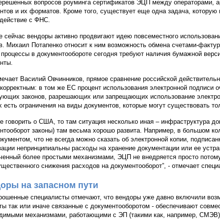
нерешенных вопросов роуминга сертификатов ЭЦП между операторами, 
нтов и их форматов. Кроме того, существует еще одна задача, которую
действие с ФНС.
е сейчас вендоры активно продвигают идею повсеместного использован
в. Михаил Потапенко относит к ним возможность обмена счетами-фактур
 процессы в документообороте сегодня требуют наличия бумажной верс
нты.
мечает Василий Овчинников, прямое сравнение российской действительн
 корректным: в том же ЕС процент использования электронной подписи о
ующих законов, разрешающих или запрещающих использование электрон
х есть ограничения на виды документов, которые могут существовать то
е говорить о США, то там ситуация несколько иная – инфраструктура д
нтооборот законы) там весьма хорошо развита. Например, в большом ко
окументом, что не всегда можно сказать об электронной копии, подписан
зации непринципиальны расходы на хранение документации или ее устра
ченный более простыми механизмами, ЭЦП не внедряется просто потому,
ущественного снижения расходов на документооборот”, - отмечает специ
оры на запасном пути
рошенные специалисты отмечают, что вендоры уже давно включили воз
ты так или иначе связанные с документооборотом - обеспечивают совме
димыми механизмами, работающими с ЭП (такими как, например, СМЭВ),