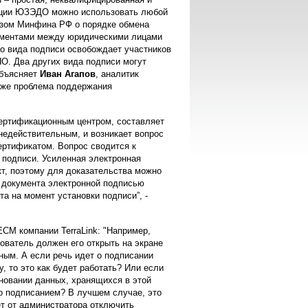
зации ЮЗЭДО можно использовать любой
казом Минфина РФ о порядке обмена
кументами между юридическими лицами
о вида подписи освобождает участников
О. Два других вида подписи могут
объясняет
Иван Агапов
, аналитик
акже проблема поддержания
ертификационным центром, составляет
 недействительным, и возникает вопрос
ертификатом. Вопрос сводится к
 подписи. Усиленная электронная
кт, поэтому для доказательства можно
и документа электронной подписью
а на момент установки подписи”, -
ЕСМ компании TerraLink: "Например,
зователь должен его открыть на экране
мным. А если речь идет о подписании
, то это как будет работать? Или если
новании данных, хранящихся в этой
о подписанием? В лучшем случае, это
т от администратора отключить