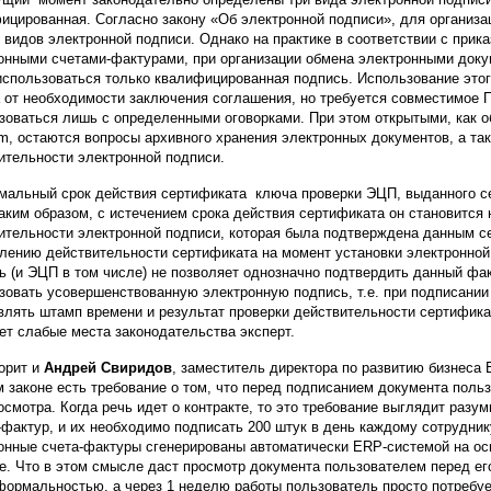
ицированная. Согласно закону «Об электронной подписи», для органи
х видов электронной подписи. Однако на практике в соответствии с при
онными счетами-фактурами, при организации обмена электронными до
использоваться только квалифицированная подпись. Использование этог
 от необходимости заключения соглашения, но требуется совместимое П
зоваться лишь с определенными оговорками. При этом открытыми, как 
um, остаются вопросы архивного хранения электронных документов, а т
ительности электронной подписи.
мальный срок действия сертификата ключа проверки ЭЦП, выданного с
Таким образом, с истечением срока действия сертификата он становится
ительности электронной подписи, которая была подтверждена данным с
лению действительности сертификата на момент установки электронной
ь (и ЭЦП в том числе) не позволяет однозначно подтвердить данный фа
зовать усовершенствованную электронную подпись, т.е. при подписани
влять штамп времени и результат проверки действительности сертификат
ет слабые места законодательства эксперт.
орит и
Андрей Свиридов
, заместитель директора по развитию бизнеса 
м законе есть требование о том, что перед подписанием документа поль
осмотра. Когда речь идет о контракте, то это требование выглядит разу
-фактур, и их необходимо подписать 200 штук в день каждому сотруднику
онные счета-фактуры сгенерированы автоматически ERP-системой на ос
е. Что в этом смысле даст просмотр документа пользователем перед ег
формальностью, а через 1 неделю работы пользователь просто потребуе