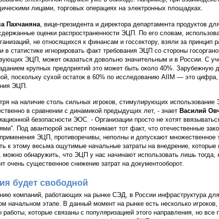
ическими лицами, торговых операциях на электронных площадках.
а Пахчаняна
, вице-президента и директора департамента продуктов д
сдержанные оценки распространенности ЭЦП. По его словам, использов
ганизаций, не относящихся к финансам и госсектору, взяли за принцип р
ли в статистике игнорировать факт требования ЭЦП со стороны госоргано
зующих ЭЦП, может оказаться довольно значительным и в России. С уч
аданием крупных предприятий это может быть около 40%. Зарубежную д
ой, поскольку сухой остаток в 60% по исследованию AIIM — это цифра,
ния ЭЦП.
тря на наличие столь сильных игроков, стимулирующих использование 
ственно в сравнении с динамикой предыдущих лет, - знает
Василий Ов
ационной безопасности ЭОС. - Организации просто не хотят ввязыватьс
ями”. Под авантюрой эксперт понимает тот факт, что отечественные за
применения ЭЦП, противоречивы, неполны и допускают множественное т
ть к этому весьма ощутимые начальные затраты на внедрение, которые
, можно обнаружить, что ЭЦП у нас начинают использовать лишь тогда, 
ит очень существенное снижение затрат на документооборот.
ия будет свободной
нию компаний, работающих на рынке СЭД, в России инфраструктура дл
ом начальном этапе. В данный момент на рынке есть несколько игроков,
 работы, которые связаны с популяризацией этого направления, но все 