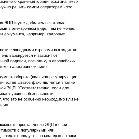
архивного хранения юридически значимых
 нужно решить самим операторам - это
ия ЭЦП и уже добились некоторых
ами в электронном виде. Тем не менее,
ии документа, например, кадровые
ости с западными странами выглядит не
чень варьируется и зависит от
ной подписи, поскольку в европейских
лько в электронном виде.
окументооборота (включая регулирующие
личестве штатов факс является вполне
ной ЭЦП. “Соответственно, если для
ивает уровень безопасности,
 что это не особенно необходимо или не
алист.
можность проставления ЭЦП в свои
стимости с популярными или
 создают продукты на молодых с точки