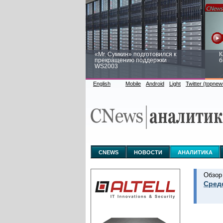
«Mr. Сумкин» подготовился к
К
прекращению поддержки
б
WS2003
English
Mobile
Android
Light
Twitter (topnew
Заоблачная оптимизация: как
Р
Faberlic изменил подход к
п
аналитике
CNEWS
НОВОСТИ
АНАЛИТИКА
Обзор
Сред