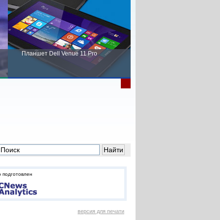
Планшет Dell Venue 11 Pro
Пора выбирать Fujitsu!
 подготовлен
версия для печати