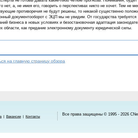
ксперты не готовы давать какие-либо четкие прогнозы. Понимания, будет
го нет, а, не имея его, говорить о перспективах никто не хочет. Тем не 
вующие противоречия не будут решены, то никакой существенно полож
онный документооборот с ЭЦП мы не увидим. От государства требуется 
аний бизнеса в новых условиях и безостановочная адаптация законодате
ех области, как придание электронному документу юридической силы.
ься на главную страницу обзора
Все права защищены © 1995 - 2026
CNe
а
|
Вакансии
|
Контакты