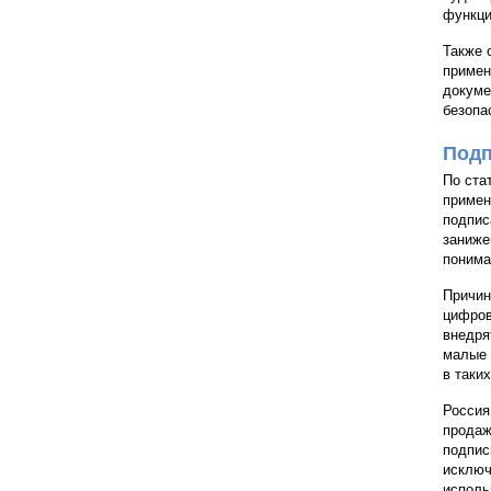
функци
Также 
примен
докуме
безопа
Подп
По ста
примен
подпис
заниже
понима
Причин
цифров
внедря
малые 
в таки
Россия
продаж
подпис
исключ
исполь