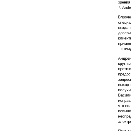
зрения
7, And
Впроче
специа
создал
довери
клиент
примен
– стим
Андрей
круглы
преткн
предос
запрос
выход 
получи
Васили
исправ
что ес
повыше
неопре
электр