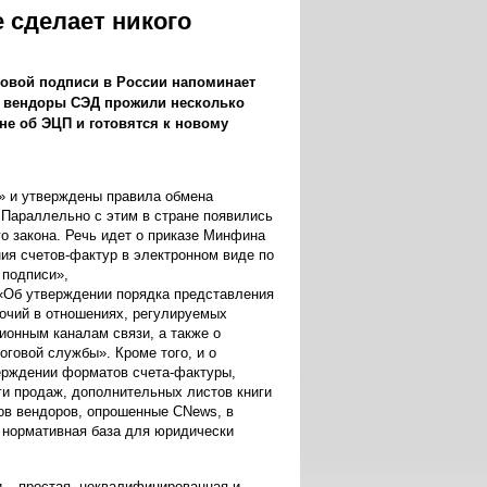
 сделает никого
овой подписи в России напоминает
и вендоры СЭД прожили несколько
не об ЭЦП и готовятся к новому
» и утверждены правила обмена
 Параллельно с этим в стране появились
о закона. Речь идет о приказе Минфина
ния счетов-фактур в электронном виде по
 подписи»,
 «Об утверждении порядка представления
очий в отношениях, регулируемых
ионным каналам связи, а также о
говой службы». Кроме того, и о
ерждении форматов счета-фактуры,
ги продаж, дополнительных листов книги
ов вендоров, опрошенные CNews, в
 нормативная база для юридически
 – простая, неквалифицированная и