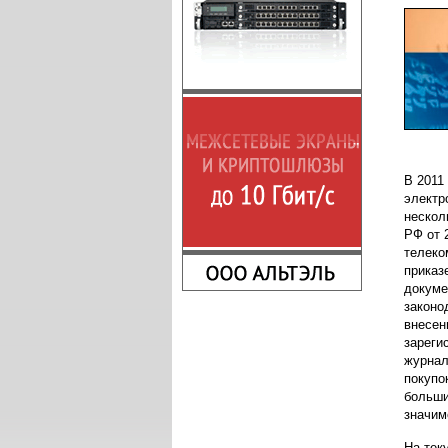
В 2011
электр
нескол
РФ от 
телеко
приказ
докуме
законо
внесен
зареги
журнал
покупо
больши
значим
На тек