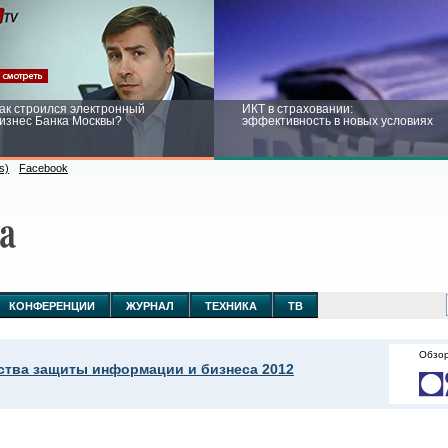
ак строился электронный
ИКТ в страховании:
изнес Банка Москвы?
эффективность в новых условиях
s)
Facebook
ейтинг CNewsInfrastructure 2015:
Информационная безопасность
риглашаем участвовать
бизнеса и госструктур: развитие в
новых условиях
КОНФЕРЕНЦИИ
ЖУРНАЛ
ТЕХНИКА
ТВ
Обзор
ства защиты информации и бизнеса 2012