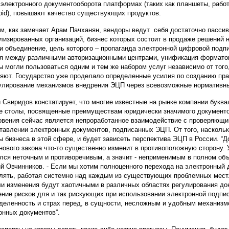
 электронного документооборота платформах (таких как планшеты, раб
roid), повышают качество существующих продуктов.
м, как замечает Арам Пачханян, вендоры ведут себя достаточно пасси
лизированных организаций, бизнес которых состоит в продаже решений 
и объединение, цель которого – пропаганда электронной цифровой подп
я между различными авторизационными центрами, унификация форматов
ы могли пользоваться одним и тем же набором услуг независимо от того
яют. Государство уже проделало определенные усилия по созданию пра
улирование механизмов внедрения ЭЦП через всевозможные нормативны
 Свиридов констатирует, что многие известные на рынке компании букв
е столы, посвященные преимуществам юридически значимого документо
овения сейчас является непроработанное взаимодействие с проверяющи
тавлении электронных документов, подписанных ЭЦП. От того, наскольк
ы бизнеса в этой сфере, и будет зависеть перспектива ЭЦП в России. “
нового закона что-то существенно изменит в противоположную сторону. У
лся неточным и противоречивым, а значит - неприменимым в полном объ
й Овчинников. - Если мы хотим полноценного перехода на электронный д
лять, работая системно над каждым из существующих проблемных мест.
ли изменения будут хаотичными в различных областях регулирования до
ние рисков для и так рискующих при использовании электронной подпи
деленность и страх перед, в сущности, несложным и удобным механиз
онных документов”.