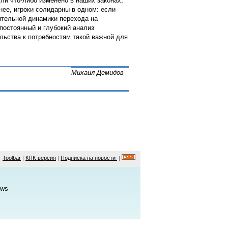
 ли что-либо изменено в наших законах,
менее, игроки солидарны в одном: если
ительной динамики перехода на
постоянный и глубокий анализ
льства к потребностям такой важной для
Михаил Демидов
Toolbar
|
КПК-версия
|
Подписка на новости
|
ws