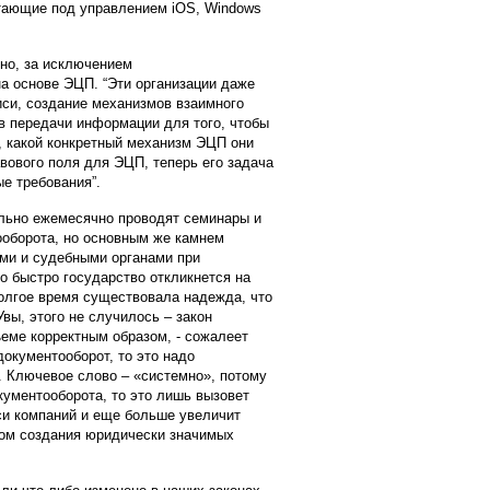
отающие под управлением iOS, Windows
вно, за исключением
на основе ЭЦП. “Эти организации даже
иси, создание механизмов взаимного
 передачи информации для того, чтобы
, какой конкретный механизм ЭЦП они
вового поля для ЭЦП, теперь его задача
е требования”.
ально ежемесячно проводят семинары и
оборота, но основным же камнем
ми и судебными органами при
о быстро государство откликнется на
Долгое время существовала надежда, что
вы, этого не случилось – закон
еме корректным образом, - сожалеет
окументооборот, то это надо
 Ключевое слово – «системно», потому
кументооборота, то это лишь вызовет
си компаний и еще больше увеличит
мом создания юридически значимых