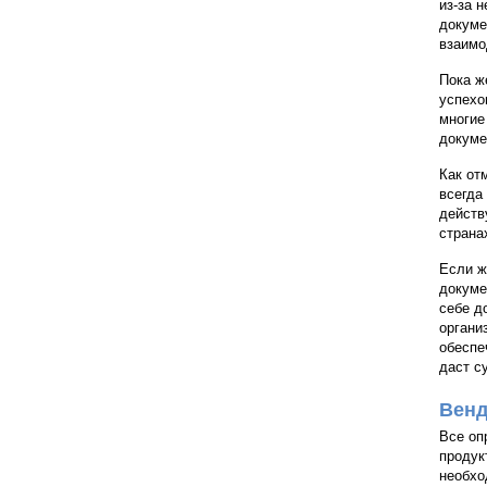
из-за 
докуме
взаимо
Пока ж
успехо
многие
докуме
Как от
всегда
действ
страна
Если ж
докуме
себе д
органи
обеспе
даст с
Венд
Все оп
продук
необхо