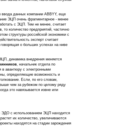
ля ввода данных компании ABBYY, еще
ание ЭЦП очень фрагментарное - менее
аботать с ЭЦП. Тем не менее, считает
в, то количество предприятий, частично
етом структуры российской экономики с
ействительность эксперт считает
 говорящая о больших успехах на ниве
ЭЦП, динамика внедрения меняется
чинников
, начальник отдела по
я в авантюру с электронными
коны, определяющие возможность и
олкование. Если, по его словам,
 выше чем за рубежом по целому ряду
когда это навязывается извне или
я ЭДО с использованием ЭЦП находится
 растет их количество, увеличиваются
проекты находятся на стадии зарождения