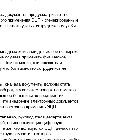
нес-документов предусматривают не
вого применения ЭЦП к сгенерированным
ет вызвать у иных сотрудников службы
западных компаний до сих пор не широко
ине случаев применять физическое
. Тем не менее, эти показатели
у что большинство сотрудников не
ры: сначала документы должны стать
борот, а уже затем поверх него можно
ляющее большинство предприятий –
, что внедрение электронных документов
там постоянно применять ЭЦП.
тапенко
, руководителя департамента
аций, не использующих цифровую
 те же, кто пользуются ЭЦП, делают это
ествуют области, в которых
вии банка и клиентов, налоговой службы