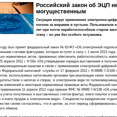
Российский закон об ЭЦП не
могущественным
Ситуация вокруг применения электронно-цифр
погоню за миражем в пустыне. Пользователи 
лет при почти неработоспособном старом зако
этапу – но уже без особого энтузиазма.
 году был принят федеральный закон № 63-ФЗ «Об электронной подписи
онными счетами фактурами, которые вступят в силу с 1 июля 2013 года.
ько нормативных актов, призванных обеспечить работоспособность новог
25 апреля 2011 г. N 50н «Об утверждении порядка выставления и получе
ммуникационным каналам в связи с применением электронной цифровой
е Федеральной налоговой службы от 17 февраля 2011 г. N ММВ-7-2/169
нтов, используемых налоговыми органами при реализации своих полном
дательством о налогах и сборах, в электронном виде по телекоммуникац
ии изменений в некоторые нормативные правовые акты Федеральной нало
стрированном 11 апреля 2012 года приказе ФНС № ММВ-7-6/138 «Об утв
а учета полученных и выставленных счетов-фактур, книги покупок и кни
к и книги продаж в электронном виде». Специалисты юридических отдел
нстве своем согласились, что в целом, за этот период сформировалась
ого обмена.
ущий момент законодательно определены три вида электронной подписи