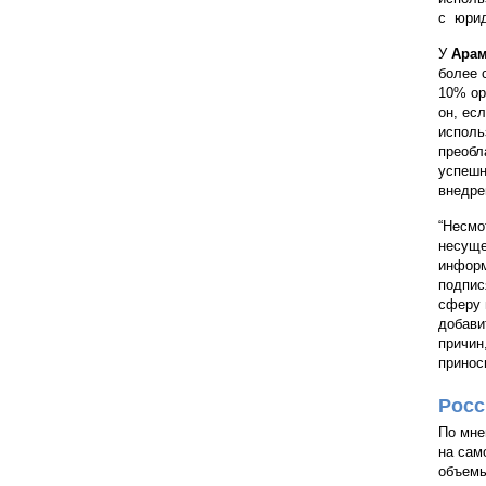
с юрид
У
Арам
более 
10% ор
он, ес
исполь
преобл
успешн
внедре
“Несмо
несуще
информ
подпис
сферу 
добави
причин
принос
Росс
По мне
на сам
объемы