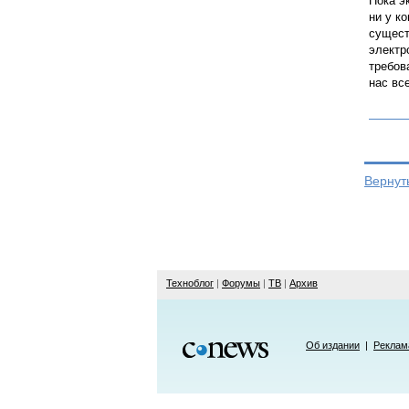
Пока э
ни у ко
сущест
электр
требов
нас вс
Вернут
Техноблог
|
Форумы
|
ТВ
|
Архив
Об издании
|
Реклам