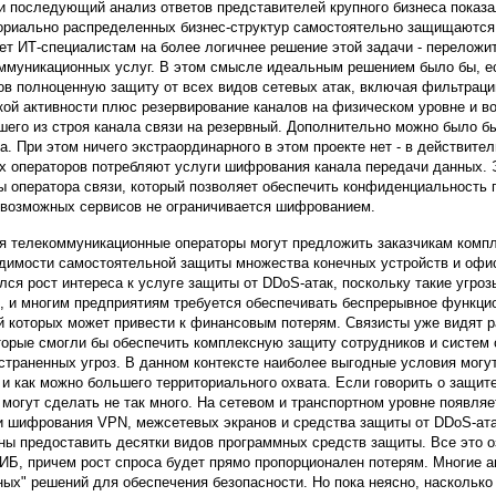
и последующий анализ ответов представителей крупного бизнеса показа
ориально распределенных бизнес-структур самостоятельно защищаются 
ет ИТ-специалистам на более логичнее решение этой задачи - переложи
ммуникационных услуг. В этом смысле идеальным решением было бы, ес
ов полноценную защиту от всех видов сетевых атак, включая фильтраци
кой активности плюс резервирование каналов на физическом уровне и в
его из строя канала связи на резервный. Дополнительно можно было бы
а. При этом ничего экстраординарного в этом проекте нет - в действите
х операторов потребляют услуги шифрования канала передачи данных. 
ы оператора связи, который позволяет обеспечить конфиденциальность
 возможных сервисов не ограничивается шифрованием.
я телекоммуникационные операторы могут предложить заказчикам компл
димости самостоятельной защиты множества конечных устройств и офис
лся рост интереса к услуге защиты от DDoS-атак, поскольку такие угро
, и многим предприятиям требуется обеспечивать беспрерывное функцио
й которых может привести к финансовым потерям. Связисты уже видят 
торые смогли бы обеспечить комплексную защиту сотрудников и систем 
страненных угроз. В данном контексте наиболее выгодные условия могу
 и как можно большего территориального охвата. Если говорить о защит
 могут сделать не так много. На сетевом и транспортном уровне появля
 шифрования VPN, межсетевых экранов и средства защиты от DDoS-ата
ны предоставить десятки видов программных средств защиты. Все это оз
ИБ, причем рост спроса будет прямо пропорционален потерям. Многие а
ных" решений для обеспечения безопасности. Но пока неясно, насколько