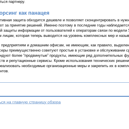
ться партнеру.
орсинг как панацея
тивная защита обходится дешевле и позволяет сконцентрировать в нуж
ют за принятие решений. Именно поэтому в последние годы наблюдаетс
й защиты информации от пользователей к операторам связи по модели 
м лицам, которая теперь выводится на уровень комплексных мер и назыв
предприятиям и домашним офисам, не имеющим, как правило, выделенн
серы преимущественно советуют простые в установке и обслуживании с
ндуют более “продвинутые” продукты, имеющие ряд дополнительных фун
ств и репутационные сервисы. Кроме использования технических решен
реализовать необходимые организационные меры и закрепить их в комп
нтов.
ься на главную страницу обзора