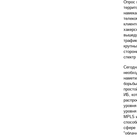
Опрос 
террит
намека
телеко
клиент
хакерс
вышедш
трафик
крупны
сторон
спектр
Сегодн
необхо
намети
борьбы
просто
ИБ, ко
распро
уровня
уровня
MPLS и
способ
сфере 
"облач