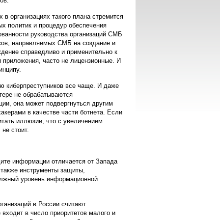
ов.
 в организациях такого плана стремится
ых политик и процедур обеспечения
ованности руководства организаций СМБ
рсов, направляемых СМБ на создание и
дение справедливо и применительно к
 приложения, часто не лицензионные. И
инципу.
ю киберпреступников все чаще. И даже
тере не обрабатываются
ции, она может подвергнуться другим
хакерами в качестве части ботнета. Если
питать иллюзии, что с увеличением
не стоит.
ите информации отличается от Запада
а также инструменты защиты,
олжный уровень информационной
ганизаций в России считают
е входит в число приоритетов малого и