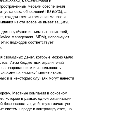
финансовой, маркетинговой и
спространенным мерами обеспечения
я установка обновлений ПО (62%), а
е, каждая третья компания малого и
омпания из ста вовсе не имеет защиты.
и для ноутбуков и съемных носителей,
Device Management, MDM), используют
 этих подходов соответствует
е.
я свободных денег, которые можно было
стов. Из-за бюджетных ограничений
еса направлениям и использовать
экономия на спичках" может стоить
ных и в некоторых случаях могут нанести
торону. Местные компании в основном
я, которые в рамках одной организации
ой безопасностью, действуют зачастую
е системы вроде и контролируются, но