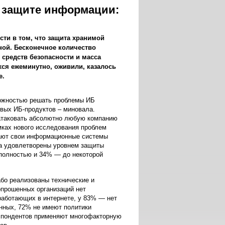
 защите информации:
ости в том, что защита хранимой
ой. Бесконечное количество
 средств безопасности и масса
хся ежеминутно, оживили, казалось
е.
зможностью решать проблемы ИБ
вых ИБ-продуктов – миновала.
атаковать абсолютно любую компанию
мках нового исследования проблем
тают свои информационные системы
а удовлетворены уровнем защиты
полностью и 34% — до некоторой
або реализованы технические и
опрошенных организаций нет
работающих в интернете, у 83% — нет
анных, 72% не имеют политики
еспондентов применяют многофакторную