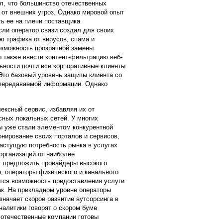
л, что большинство отечественных
от внешних угроз. Однако мировой опыт
ть ее на плечи поставщика
ли оператор связи создал для своих
ю трафика от вирусов, спама и
озможность прозрачной замены
 также ввести контент-фильтрацию веб-
льности почти все корпоративные клиенты
Это базовый уровень защиты клиента со
 передаваемой информации. Однако
ексный сервис, избавляя их от
ных локальных сетей. У многих
зы уже стали элементом конкурентной
нирование своих порталов и сервисов,
растущую потребность рынка в услугах
организаций от наиболее
т предложить провайдеры высокого
е, операторы физического и канального
ется возможность предоставления услуги
к. На прикладном уровне операторы
начает скорое развитие аутсорсинга в
налитики говорят о скором буме
 отечественные компании готовы