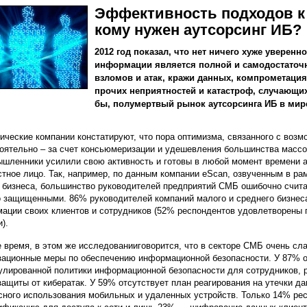
Эффективность подходов к
кому нужен аутсорсинг ИБ?
2012 год показал, что нет ничего хуже уверенн
информации является полной и самодостаточн
взломов и атак, кражи данных, компрометация
прочих неприятностей и катастроф, случающи
бы, полумертвый рынок аутсорсинга ИБ в мир
ические компании констатируют, что пора оптимизма, связанного с во
оятельно – за счет консьюмеризации и удешевления большинства массо
шленники усилили свою активность и готовы в любой момент времени 
стное лицо. Так, например, по данным компании eScan, озвученным в ра
 бизнеса, большинство руководителей предприятий СМБ ошибочно счи
 защищенными. 86% руководителей компаний малого и среднего бизнес
ации своих клиентов и сотрудников (52% респондентов удовлетворены 
).
е время, в этом же исследованииговорится, что в секторе СМБ очень сл
зационные меры по обеспечению информационной безопасности. У 87% 
лированной политики информационной безопасности для сотрудников, 
защиты от кибератак. У 59% отсутствует план реагирования на утечки д
сного использования мобильных и удаленных устройств. Только 14% р