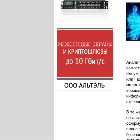
Аналит
самост
Злоумы
или ча
малого
хорошо
информ
степени
В то ж
органи
сформу
плана 
безопа