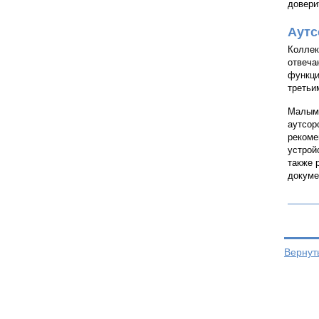
довери
Аутс
Коллек
отвеча
функци
третьи
Малым 
аутсор
рекоме
устрой
также 
докуме
Вернут