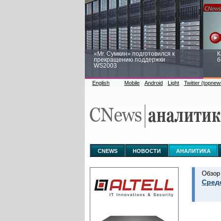
«Mr. Сумкин» подготовился к
К
прекращению поддержки
б
WS2003
English
Mobile
Android
Light
Twitter (topnew
Заоблачная оптимизация: как
Р
Faberlic изменил подход к
п
аналитике
CNEWS
НОВОСТИ
АНАЛИТИКА
Обзор
Сред