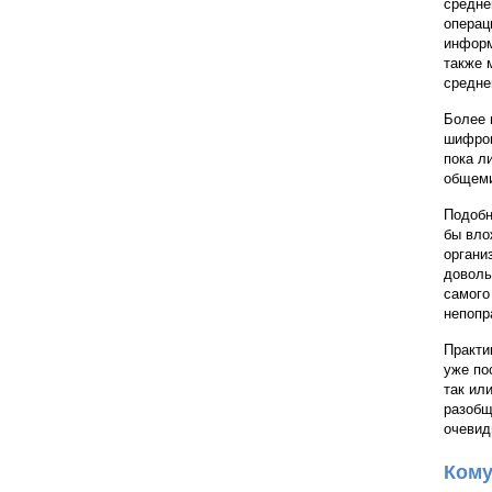
средне
операц
информ
также 
средне
Более 
шифров
пока л
общеми
Подобн
бы вло
органи
доволь
самого
непопр
Практи
уже по
так ил
разобщ
очевид
Кому