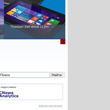
Планшет Dell Venue 11 Pro
Пора выбирать Fujitsu!
 подготовлен
версия для печати