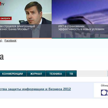
ак строился электронный
ИКТ в страховании:
изнес Банка Москвы?
эффективность в новых условиях
s)
Facebook
ейтинг CNewsInfrastructure 2015:
Информационная безопасность
риглашаем участвовать
бизнеса и госструктур: развитие в
новых условиях
КОНФЕРЕНЦИИ
ЖУРНАЛ
ТЕХНИКА
ТВ
Обзор
ства защиты информации и бизнеса 2012