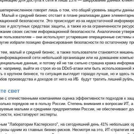
ификацию для доступа к сети и лишь 23% — шифрование данных клиент
шеперечисленное говорит лишь о том, что общий уровень защиты данных
. Малый и средний бизнес отстает в плане реализации даже элементарн
ационной безопасности. Это происходит из-за недостаточной информир
озах и доступных средствах защиты, а также из-за ограниченности ресу
жание своих систем информационной безопасности. Аналогичное утверж
м пользователям – они используют устаревшие операционные системы и
другие избрали позицию финансирования безопасности по остаточному пр
тем, малый и средний бизнес, а также пользователи становятся мишень
 информационной сети небольшой организации или на домашнем компью
енциальные данные, и потому ей не так сильно страшна кража информа
м: например, выйти из строя из-за DDoS-атаки или быть использованной 
ть о крупном бизнесе, то ситуация выглядит гораздо лучше, но и здесь 
бов производства и доходов от него на ИБ будут тратить лишний рубль, 
те свет
ае с отечественными компаниями оценка эффективности подходов к защ
колько порядков не в пользу России. Степень внимания к вопросам ИТ, 
зуемые малыми и средними предприятиями России, не обеспечивают д
сности, констатируют эксперты.
ным "Лаборатории Касперского", на сегодняшний день 41% небольших ор
грозы одним из главных бизнес-рисков. Несмотря на это, ИТ-стратегия н