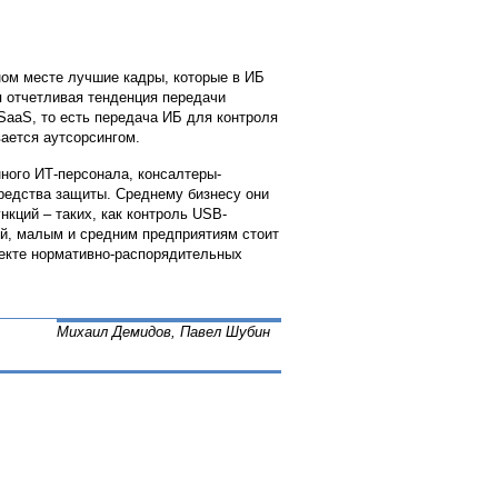
ном месте лучшие кадры, которые в ИБ
я отчетливая тенденция передачи
SaaS, то есть передача ИБ для контроля
ается аутсорсингом.
ого ИТ-персонала, консалтеры-
редства защиты. Среднему бизнесу они
кций – таких, как контроль USB-
ий, малым и средним предприятиям стоит
лекте нормативно-распорядительных
Михаил Демидов, Павел Шубин