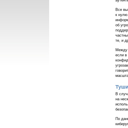
аутент
Все вы
к нулю
информ
об угр
поддер
частны
те, и 
Между 
если в
конфид
угроза
говори
масшта
Туши
В случ
на нес
исполь
безопа
По дан
киберу