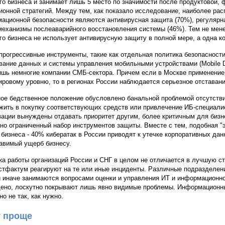
го бизнеса и занимает лишь 5 место по значимости после продуктовой, 
ионной стратегий. Между тем, как показало исследование, наиболее ра
ационной безопасности являются антивирусная защита (70%), регулярна
механизмы послеаварийного восстановления системы (46%). Тем не мене
го бизнеса не использует антивирусную защиту в полной мере, а одна к
прогрессивные инструменты, такие как отдельная политика безопасност
ание данных и системы управления мобильными устройствами (Mobile 
ишь немногие компании СМБ-сектора. Причем если в Москве применение
ровому уровню, то в регионах России наблюдается серьезное отставани
ое бедственное положение обусловлено банальной проблемой отсутстви
жить в покупку соответствующих средств или привлечение ИБ-специали
зации вынуждены отдавать приоритет другим, более критичным для бизн
но ограниченный набор инструментов защиты. Вместе с тем, подобная "
 бизнеса - 40% кибератак в России приводят к утечке корпоративных дан
авимый ущерб бизнесу.
ка работы организаций России и СНГ в целом не отличается в лучшую с
стфактум реагируют на те или иные инциденты. Различные подразделени
и иначе занимаются вопросами оценки и управления ИТ и информационн
ено, лоскутно покрывают лишь явно видимые проблемы. Информационны
но не так, как нужно.
 проще