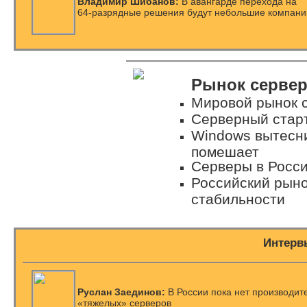
Владимир Шибанов:
В авангарде перехода на
64-разрядные
решения будут небольшие компани
Рынок сервер
Мировой рынок 
Серверный старт
Windows вытесни
помешает
Серверы в Росси
Российский рыно
стабильности
Интерв
Руслан Заединов:
В России пока нет производит
«тяжелых» серверов