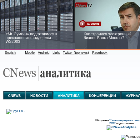
«Mr. Сумкин» подготовился к
Как строился электронный
прекращению поддержки
бизнес Банка Москвы?
WS2003
English
Mobile
Android
Light
Twitter (topnews)
Facebook
Заоблачная оптимизация: как
Рейтинг CNewsInfrastructure 20
Faberlic изменил подход к
приглашаем участвовать
аналитике
CNEWS
НОВОСТИ
АНАЛИТИКА
КОНФЕРЕНЦИИ
ЖУРНА
Обозрение
"Рынок серверных техн
2005"
подготовлено