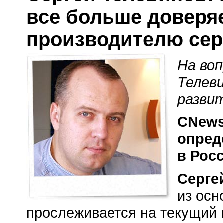
все больше доверя
производителю се
На во
Телев
разви
CNews
опред
в Рос
Серге
из осн
прослеживается на текущий 