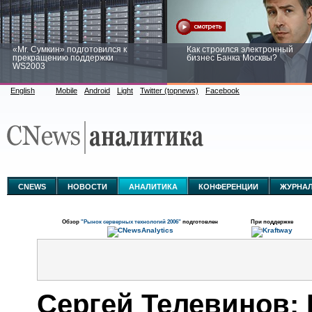
«Mr. Сумкин» подготовился к
Как строился электронный
прекращению поддержки
бизнес Банка Москвы?
WS2003
English
Mobile
Android
Light
Twitter (topnews)
Facebook
Заоблачная оптимизация: как
Рейтинг CNewsInfrastructure 20
Faberlic изменил подход к
приглашаем участвовать
аналитике
CNEWS
НОВОСТИ
АНАЛИТИКА
КОНФЕРЕНЦИИ
ЖУРНА
Обзор
"Рынок серверных технологий 2006"
подготовлен
При поддержке
Сергей Телевинов: