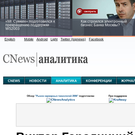
«Mr. Сумкин» подготовился к
Как строился электронный
прекращению поддержки
бизнес Банка Москвы?
WS2003
English
Mobile
Android
Light
Twitter (topnews)
Facebook
Заоблачная оптимизация: как
Рейтинг CNewsInfrastructure 20
Faberlic изменил подход к
приглашаем участвовать
аналитике
CNEWS
НОВОСТИ
АНАЛИТИКА
КОНФЕРЕНЦИИ
ЖУРНА
Обзор
"Рынок серверных технологий 2006"
подготовлен
При поддержке