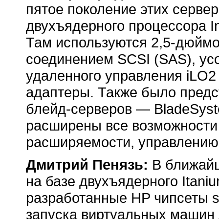
пятое поколение этих сервер
двухъядерного процессора In
Там используются
2,5-дюйм
соединением SCSI (SAS), ус
удаленного управления iLO
адаптеры. Также было предс
блейд-серверов
— BladeSys
расширены все возможности 
расширяемости, управлению 
Дмитрий Пенязь:
В ближайш
на базе двухъядерного Itaniu
разработанные HP чипсеты s
запуска виртуальных машин