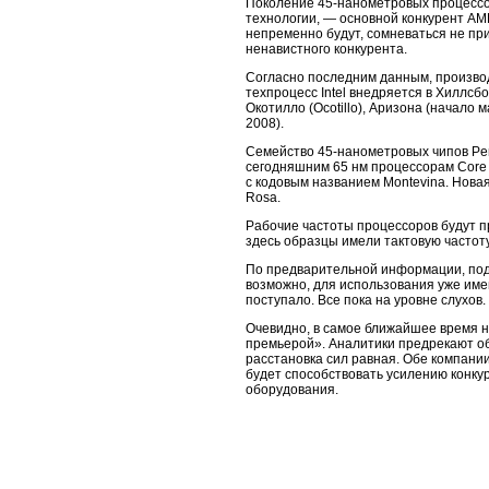
Поколение 45-нанометровых процессоро
технологии, — основной конкурент AMD
непременно будут, сомневаться не при
ненавистного конкурента.
Согласно последним данным, производ
техпроцесс Intel внедряется в Хиллсб
Окотилло (Ocotillo), Аризона (начало 
2008).
Семейство 45-нанометровых чипов Penr
сегодняшним 65 нм процессорам Core 2
с кодовым названием Montevina. Нова
Rosa.
Рабочие частоты процессоров будут п
здесь образцы имели тактовую частоту
По предварительной информации, подо
возможно, для использования уже име
поступало. Все пока на уровне слухов.
Очевидно, в самое ближайшее время на
премьерой». Аналитики предрекают об
расстановка сил равная. Обе компани
будет способствовать усилению конку
оборудования.