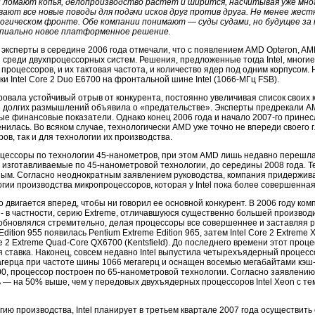
 ломают копья, делопроизводство растет и ширится, насчитывая уже мно
вают все новые поводы для подачи исков друг против друга. Не менее жестк
огическом фронте. Обе компании понимают — суды судами, но будущее за
пиально новое платформенное решение.
 эксперты в середине 2006 года отмечали, что с появлением AMD Opteron, A
среди двухпроцессорных систем. Решения, предложенные тогда Intel, многие
оцессоров, и их тактовая частота, и количество ядер под одним корпусом. 
 Intel Core 2 Duo E6700 на фронтальной шине Intel (1066-МГц FSB).
овала устойчивый отрыв от конкурента, постоянно увеличивая список своих
ле долгих размышлений объявила о «предательстве». Эксперты предрекали 
ые финансовые показатели. Однако конец 2006 года и начало 2007-го принесл
енилась. Во всяком случае, технологически AMD уже точно не впереди своего 
ов, так и для технологии их производства.
процессоры по технологии 45-нанометров, при этом AMD лишь недавно перешл
 изготавливаемые по 45-нанометровой технологии, до середины 2008 года. Т
ым. Согласно неоднократным заявлением руководства, компания придержива
гии производства микропроцессоров, которая у Intel пока более совершенная
но двигается вперед, чтобы ни говорил ее основной конкурент. В 2006 году к
- в частности, серию Extreme, отличавшуюся существенно большей произво
обновлялся стремительно, делая процессоры все совершеннее и заставляя 
ition 955 появилась Pentium Extreme Edition 965, затем Intel Core 2 Extreme 
 2 Extreme Quad-Core QX6700 (Kentsfield). До последнего времени этот проц
я ставка. Наконец, совсем недавно Intel выпустила четырехъядерный процесс
гагерца при частоте шины 1066 мегагерц и оснащен восемью мегабайтами кэш-п
0, процессор построен по 65-нанометровой технологии. Согласно заявлению 
— на 50% выше, чем у передовых двухъядерных процессоров Intel Xeon с те
ию производства, Intel планирует в третьем квартале 2007 года осуществит