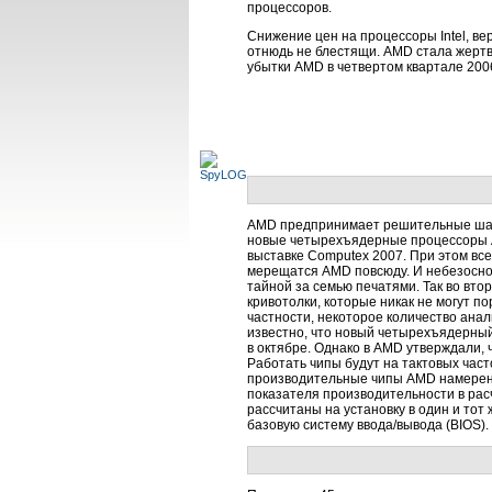
процессоров.
Снижение цен на процессоры Intel, в
отнюдь не блестящи. AMD стала жертво
убытки AMD в четвертом квартале 2006
AMD предпринимает решительные шаги
новые четырехъядерные процессоры A
выставке Computex 2007. При этом вс
мерещатся AMD повсюду. И небезосно
тайной за семью печатями. Так во вт
кривотолки, которые никак не могут п
частности, некоторое количество анали
известно, что новый четырехъядерный
в октябре. Однако в AMD утверждали, 
Работать чипы будут на тактовых часто
производительные чипы AMD намерена
показателя производительности в рас
рассчитаны на установку в один и то
базовую систему ввода/вывода (BIOS).