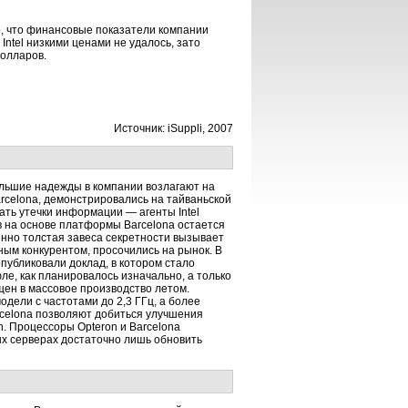
о, что финансовые показатели компании
ntel низкими ценами не удалось, зато
долларов.
Источник: iSuppli, 2007
льшие надежды в компании возлагают на
celona, демонстрировались на тайваньской
ть утечки информации — агенты Intel
 на основе платформы Barcelona остается
нно толстая завеса секретности вызывает
ным конкурентом, просочились на рынок. В
опубликовали доклад, в котором стало
е, как планировалось изначально, а только
щен в массовое производство летом.
одели с частотами до 2,3 ГГц, а более
celona позволяют добиться улучшения
. Процессоры Opteron и Barcelona
ых серверах достаточно лишь обновить