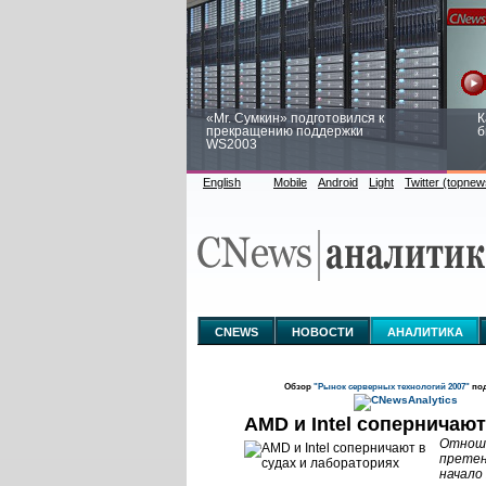
«Mr. Сумкин» подготовился к
К
прекращению поддержки
б
WS2003
English
Mobile
Android
Light
Twitter (topnew
Заоблачная оптимизация: как
Р
Faberlic изменил подход к
п
аналитике
CNEWS
НОВОСТИ
АНАЛИТИКА
Обзор
"Рынок серверных технологий 2007"
под
AMD и Intel соперничают
Отноше
претен
начало