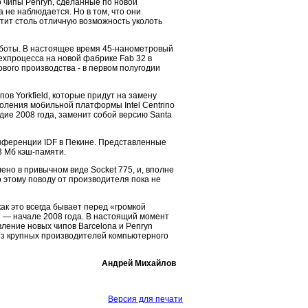
о чипы Penryn, сделанные по новой
 не наблюдается. Но в том, что они
стит столь отличную возможность уколоть
аботы. В настоящее время 45-нанометровый
ехпроцесса на новой фабрике Fab 32 в
ового производства - в первом полугодии
ов Yorkfield, которые придут на замену
коления мобильной платформы Intel Centrino
дие 2008 года, заменит собой версию Santa
онференции IDF в Пекине. Представленные
3 Мб кэш-памяти.
но в привычном виде Socket 775, и, вполне
 этому поводу от производителя пока не
ак это всегда бывает перед «громкой
 — начале 2008 года. В настоящий момент
ление новых чипов Barcelona и Penryn
 из крупных производителей компьютерного
Андрей Михайлов
Версия для печати