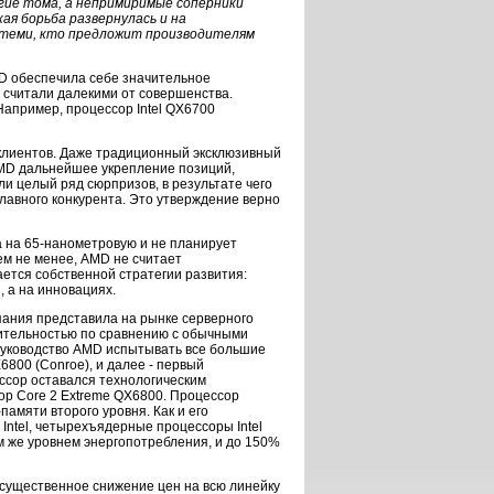
гие тома, а непримиримые соперники
ая борьба развернулась и на
 теми, кто предложит производителям
MD обеспечила себе значительное
 считали далекими от совершенства.
Например, процессор Intel QX6700
 клиентов. Даже традиционный эксклюзивный
AMD дальнейшее укрепление позиций,
и целый ряд сюрпризов, в результате чего
главного конкурента. Это утверждение верно
а на 65-нанометровую и не планирует
ем не менее, AMD не считает
ется собственной стратегии развития:
, а на инновациях.
омпания представила на рынке серверного
дительностью по сравнению с обычными
руководство AMD испытывать все большие
X6800 (Conroe), и далее - первый
ессор оставался технологическим
ор Core 2 Extreme QX6800. Процессор
амяти второго уровня. Как и его
Intel, четырехъядерные процессоры Intel
м же уровнем энергопотребления, и до 150%
ь существенное снижение цен на всю линейку