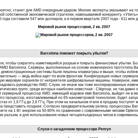
ероятно, станет для AMD очередным ударом. Многие эксперты указывают на т
й собственной экономической стратегии, навязываемой конкуренту. «Убить» I
 года составили 547 млн долларов, а в первом квартале 2007 года - 611 млн 
Мировой рынок процессоров, 2 кв. 2007
Barcelona поможет покрыть убытки?
, чтобы сократить наметившийся разрыв и покрыть финансовые убытки. Бо
MD Barcelona. Серверы, выполненные на основе инженерного прототипа Bar
е демонстрационные системы были лишены клавиатуры и мыши, чтобы избежа
вательно — ведь война идет по всем фронтам. Конфигурация новых серверов
орую мировую охраняли от неприятеля шифровальные машины. Наверное, име
орадовать руководство AMD. Слухи, не иначе как тоже инспирированные извеч
тических групп, среди которых наиболее известная - Citigroup, не так давно 
 серверный процессор AMD, имеющий кодовое имя Barcelona, выйдет не в июл
что процессор, изготавливаемый по 65-нанометровой технологии, будет запу
тах от 1,9 ГГц до 2,6 ГГц. При этом на начальном этапе в продажу поступят м
 представить позднее. Согласно предварительному релизу, процессоры Bar
чете на 1 Вт энергии на 50-80% по сравнению с современными чипами Opteron
т же разъем, и для использования новых четырехъядерных чипов в современн
Слухи о загадочном процессоре Penryn