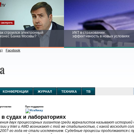
ак строился электронный
ИКТ в страховании:
изнес Банка Москвы?
эффективность в новых условиях
s)
Facebook
ейтинг CNewsInfrastructure 2015:
Информационная безопасность
риглашаем участвовать
бизнеса и госструктур: развитие в
новых условиях
КОНФЕРЕНЦИИ
ЖУРНАЛ
ТЕХНИКА
ТВ
готовлен
При поддержке
 в судах и лабораториях
ния двух процессорных гигантов среди журналистов называют историей 
зии у Intel и AMD возникают с той же стабильностью, с какой восходит сол
 2007-го года не стали исключением. Судебные процессы продолжаются с 