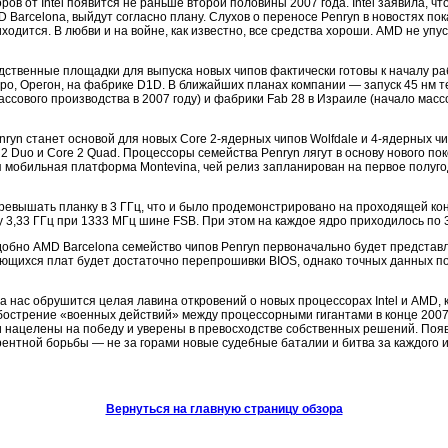
в от Intel появится не раньше второй половины 2007 года. Intel заявила, чт
 Barcelona, выйдут согласно плану. Слухов о переносе Penryn в новостях пока
ходится. В любви и на войне, как известно, все средства хороши. АМD не упу
ственные площадки для выпуска новых чипов фактически готовы к началу р
оро, Орегон, на фабрике D1D. В ближайших планах компании — запуск 45 нм т
массового производства в 2007 году) и фабрики Fab 28 в Израиле (начало масс
yn станет основой для новых Core 2-ядерных чипов Wolfdale и 4-ядерных чип
 Duo и Core 2 Quad. Процессоры семейства Penryn лягут в основу нового по
я мобильная платформа Montevina, чей релиз запланирован на первое полуго
ревышать планку в 3 ГГц, что и было продемонстрировано на проходящей к
 3,33 ГГц при 1333 МГц шине FSB. При этом на каждое ядро приходилось по 
бно AMD Barcelona семейство чипов Penryn первоначально будет представле
ющихся плат будет достаточно перепрошивки BIOS, однако точных данных по
 нас обрушится целая лавина откровений о новых процессорах Intel и AMD, к
острение «военных действий» между процессорными гигантами в конце 2007
и нацелены на победу и уверены в превосходстве собственных решений. Появ
рентной борьбы — не за горами новые судебные баталии и битва за каждого
Вернуться на главную страницу обзора