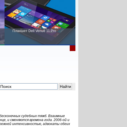
Планшет Dell Venue 11 Pro
Пора выбирать Fujitsu!
бесконечных судебных тяжб. Взаимные
нце, и сменяются времена года. 2006-ой и
прежней интенсивностью, адвокаты обеих