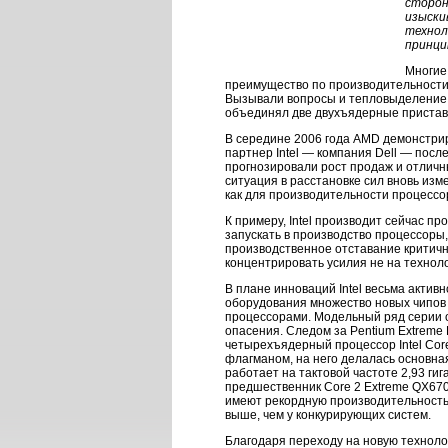
сторон
изыски
технол
принци
Многие
преимущество по производительности 
Вызывали вопросы и тепловыделение пр
объединял две двухъядерные приставки
В середине 2006 года AMD демонстрир
партнер Intel — компания Dell — пос
прогнозировали рост продаж и отличн
ситуация в расстановке сил вновь изм
как для производительности процессор
К примеру, Intel производит сейчас 
запускать в производство процессоры,
производственное отставание критичн
концентрировать усилия не на техноло
В плане инноваций Intel весьма актив
оборудования множество новых чипов 
процессорами. Модельный ряд серии 
опасения. Следом за Pentium Extreme Ed
четырехъядерный процессор Intel Core
флагманом, на него делалась основна
работает на тактовой частоте 2,93 ги
предшественник Core 2 Extreme QX670
имеют рекордную производительность 
выше, чем у конкурирующих систем.
Благодаря переходу на новую технолог