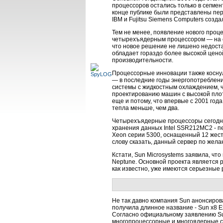
процессоров остались только в сегмен
конце публике были представлены пер
IBM и Fujitsu Siemens Computers созд
Тем не менее, появление нового проце
четырехъядерным процессором — на са
что новое решение не лишено недоста
обладает гораздо более высокой цено
производительности.
Процессорные инновации также косну
— в последние годы энергопотреблен
системы с жидкостным охлаждением, ч
проектированию машин с высокой плот
еще и потому, что впервые с 2001 год
тепла меньше, чем два.
Четырехъядерные процессоры сегодня 
хранения данных Intel SSR212MC2 - п
Xeon серии 5300, оснащенный 12 жест
слову сказать, данный сервер по жел
Кстати, Sun Microsystems заявила, чт
Neptune. Основной проекта является 
как известно, уже имеются серьезные 
Не так давно компания Sun анонсиров
получила длинное название - Sun x8 Exp
Согласно официальному заявлению Sun
многопроцессорные и многоядерные си