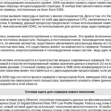
те оборудования начального уровня. 2006 год можно назвать годом торжества
вые образцы четырехъядерной структуры. В ноябре Intel презентовала новинк
али серверы, построенные на базе Xeon 5300.
ссора вызвало пересуды и скепсис у многих специалистов. Дело в том, что X
мом деле он представляет из себя два двухъядерных CPU, заключенных в о
тков. К примеру, данный процессор предполагал только использование памят
й, чем классический DDR2, ее использование для целого ряда задач приводи
лись снижения энергопотребления и тепловыделения. Это крайне болезненн
ие постоянно возрастало. Находясь в постоянном поиске, производители пр
то, по мнению экспертов, существенно увеличивало риск выхода машин из с
ностью монтажа, что существенно влияет на компактность серверов. Появл
а снизилось энергопотребление и тепловыделение новых систем - ведь один 
активно используются в строительстве мощных современных серверов. Не та
ервый в отрасли интегрированный сервер хранения данных в корпусе 2U на б
кими дисками. Стоечный сервер для сегмента SMB легко конфигурируется в с
анию заказчика может поставляться и с двухъядерными процессорами, если 
о в 2008 году состоится выпуск серверов с процессором Rock, имеющем 16(!) 
разработка сверхскоростного процессора, призванного ускорить обмен данным
разработки в этой области.
Сетевая карта для серверов нового поколения
ала сетевую карту Ethernet, способную передавать данные на феноменальной
ress Dual 10 Gigabit Ethernet Fiber XFP Low Profile Adapter. Работа над этим 
, новый сетевой адаптер использует технологию многопоточности. Устройс
стемы и направлять потоки данных только тому процессору, которому они н