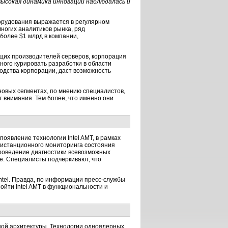
высокая динамика инноваций наблюдалась и
борудования выражается в регулярном
ногих аналитиков рынка, ряд
более $1 млрд в компании,
щих производителей серверов, корпорация
нного курировать разработки в области
одства корпорации, даст возможность
овых сегментах, по мнению специалистов,
 внимания. Тем более, что именно они
оявление технологии Intel AMT, в рамках
дистанционного мониторинга состояния
проведение диагностики всевозможных
. Специалисты подчеркивают, что
tel. Правда, по информации пресс-службы
ойти Intel AMT в функциональности и
ной архитектуры. Технологии одноядерных