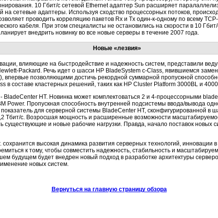
онирования. 10 Гбит/с сетевой Ethernet адаптер Sun расширяет паралалле
 на сетевые адаптеры. Используя сходство процессорных потоков, происход
озволяет проводить корреляцию пакетов Rx и Tx один-к-одному по всему TC
ческого кабеля. При этом специалисты не остановились на скорости в 10 Гбит
планирует внедрить новинку во все новые серверы в течение 2007 года.
Новые «лезвия»
овации, влияющие на быстродействие и надежность систем, представили вед
ewlett-Packard. Речь идет о шасси HP BladeSystem c-Class, явившиемся заме
, впервые позволяющими достичь рекордной суммарной пропускной способно
s в составе кластерных решений, таких как HP Cluster Platform 3000BL и 4000
 - BladeCenter HT. Новинка может комплектоваться 2 и 4-процессорными bla
 IBM Power. Пропускная способность внутренней подсистемы ввода/вывода одно
 показатель для серверной системы BladeCenter HT, сконфигурированной в 
1,2 Tбит/с. Возросшая мощность и расширенные возможности масштабируемос
 существующие и новые рабочие нагрузки. Правда, начало поставок новых с
г. сохранится высокая динамика развития серверных технологий, инновации в
емиться к тому, чтобы совместить надежность, стабильность и масштабируе
ем будущем будет внедрен новый подход в разработке архитектуры серверо
именение новых систем.
Вернуться на главную страницу обзора