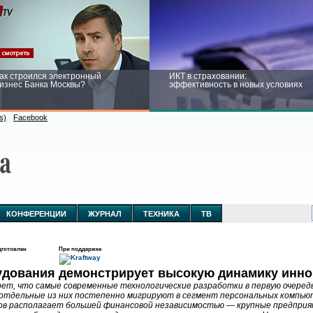
ак строился электронный
ИКТ в страховании:
изнес Банка Москвы?
эффективность в новых условиях
s)
Facebook
ейтинг CNewsInfrastructure 2015:
Информационная безопасность
риглашаем участвовать
бизнеса и госструктур: развитие в
новых условиях
КОНФЕРЕНЦИИ
ЖУРНАЛ
ТЕХНИКА
ТВ
готовлен
При поддержке
удования демонстрирует высокую динамику инн
рет, что самые современные технологические разработки в первую очередь
отдельные из них постепенно мигрируют в сегмент персональных компьют
ов располагает большей финансовой независимостью — крупные предпри