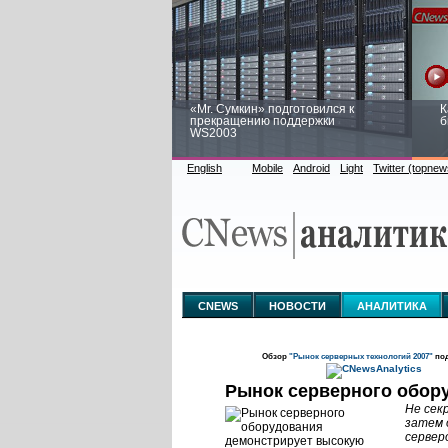
«Mr. Сумкин» подготовился к
К
прекращению поддержки
б
WS2003
English
Mobile
Android
Light
Twitter (topnew
Заоблачная оптимизация: как
Р
Faberlic изменил подход к
п
аналитике
CNEWS
НОВОСТИ
АНАЛИТИКА
Обзор
"Рынок серверных технологий 2007"
под
Рынок серверного обор
Не сек
затем 
сервер