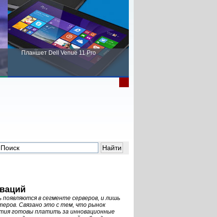
Планшет Dell Venue 11 Pro
Пора выбирать Fujitsu!
оваций
 появляются в сегменте серверов, и лишь
еров. Связано это с тем, что рынок
ятия готовы платить за инновационные