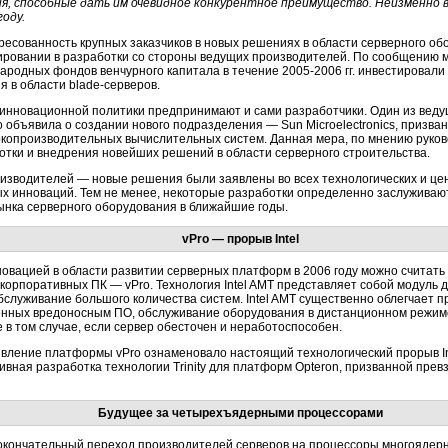
я, способные дать им очевидное конкурентное преимущество. Неизменно 
году.
ресованность крупных заказчиков в новых решениях в области серверного о
ировании в разработки со стороны ведущих производителей. По сообщению м
ародных фондов венчурного капитала в течение 2005-2006 гг. инвестировали 
в области blade-серверов.
инновационной политики предпринимают и сами разработчики. Один из веду
но объявила о создании нового подразделения — Sun Microelectronics, призва
копроизводительных вычислительных систем. Данная мера, по мнению руков
отки и внедрения новейших решений в области серверного строительства.
зводителей — новые решения были заявлены во всех технологических и цен
ых инноваций. Тем не менее, некоторые разработки определенно заслуживают
рынка серверного оборудования в ближайшие годы.
vPro — прорыв Intel
овацией в области развитии серверных платформ в 2006 году можно считать п
орпоративных ПК — vPro. Технология Intel AMT представляет собой модуль 
бслуживание большого количества систем. Intel AMT существенно облегчает 
енных вредоносным ПО, обслуживание оборудования в дистанционном режиме
 в том случае, если сервер обесточен и неработоспособен.
явление платформы vPro ознаменовало настоящий технологический прорыв In
вная разработка технологии Trinity для платформ Opteron, призванной превз
Будущее за четырехъядерными процессорами
 окончательный переход производителей серверов на процессоры многоядер