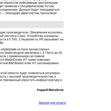
лизм обработки информации центральным
ит привязка к специфическому потоку
P-соединению. Данные будут передаваться
/с — благодаря двум портам, пропускная
ущие производители. Обновления коснулись,
ной систем p-Class. Устройства оснащены
сти в 5 Тб/с. Специалисты HP указывают на
BL.
de-серверами на базе процессорных
го blade-модуля увеличена с 4 Гбит/с до 40
шасси с применением системной
ти BladeCenter HT также помогают
истем IBM BladeCenter HT запланировано
 этой области будут появляться регулярно.
мость с высокой производительностью и
в, призванный упростить инфраструктуру и
Андрей Михайлов
Версия для печати