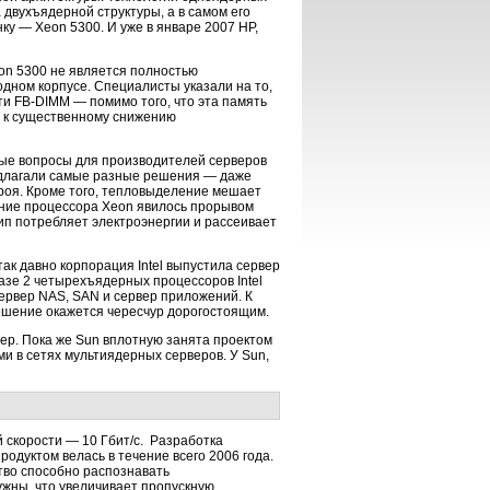
 двухъядерной структуры, а в самом его
у — Xeon 5300. И уже в январе 2007 HP,
eon 5300 не является полностью
дном корпусе. Специалисты указали на то,
и FB-DIMM — помимо того, что эта память
т к существенному снижению
ые вопросы для производителей серверов
едлагали самые разные решения — даже
троя. Кроме того, тепловыделение мешает
ение процессора Xeon явилось прорывом
чип потребляет электроэнергии и рассеивает
к давно корпорация Intel выпустила сервер
азе 2 четырехъядерных процессоров Intel
ервер NAS, SAN и сервер приложений. К
решение окажется чересчур дорогостоящим.
ядер. Пока же Sun вплотную занята проектом
и в сетях мультиядерных серверов. У Sun,
 скорости — 10 Гбит/c. Разработка
продуктом велась в течение всего 2006 года.
тво способно распознавать
ужны, что увеличивает пропускную