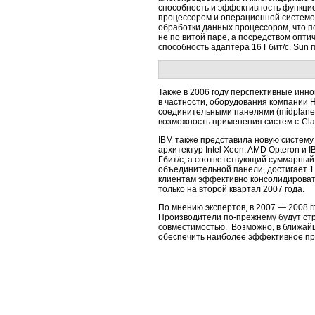
способность и эффективность функци
процессором и операционной системой
обработки данных процессором, что п
не по витой паре, а посредством опти
способность адаптера 16 Гбит/c. Sun 
Также в 2006 году перспективные инн
в частности, оборудования компании H
соединительными панелями (midplane)
возможность применения систем c-Clas
IBM также представила новую систему
архитектур Intel Xeon, AMD Opteron и
Гбит/с, а соответствующий суммарный
объединительной панели, достигает 
клиентам эффективно консолидировать
только на второй квартал 2007 года.
По мнению экспертов, в 2007 — 2008 г
Производители по-прежнему будут стр
совместимостью. Возможно, в ближайш
обеспечить наиболее эффективное пр