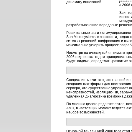
решени
в 2006 
Заинте
инвест
междун
разрабатывающие передовые решения 
Решительные шаги к стимулированию 
Sun Microsystems, в частности, недав
сетевых решений, шифрования и высо
максимально ускорить процесс разраб
Несмотря на очевидный оптимизм прои
2006 год не стал годом принципиальн
будут, видимо, определять развитие 
Специалисты считают, что главной инн
создания платформы для построения к
сервера, что существенно упрощает о
неисправностей, изоляцию ПК, зараж
удаленная диагностика возможна даже
По мнению целого ряда экспертов, по
AMD, в настоящий момент ведется акти
наборе возможностей.
Основной тенденцией 2006 года стал