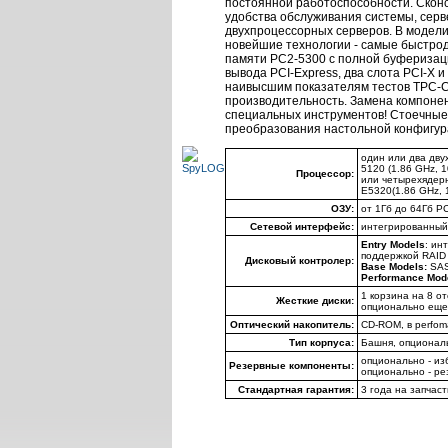
постоянной работоспособности. Скон
удобства обслуживания системы, серв
двухпроцессорных серверов. В модел
новейшие технологии - самые быстрод
памяти PC2-5300 с полной буферизаци
вывода PCI-Express, два слота PCI-X 
наивысшим показателям тестов TPC-C
производительность. Замена компонент
специальных инструментов! Стоечные
преобразования настольной конфигура
один или два дву
5120 (1.86 GHz, 
Процессор:
или четырехядерн
E5320(1.86 GHz, 
ОЗУ:
от 1Гб до 64Гб P
Сетевой интерфейс:
интегрированный
Entry Models
: ин
поддержкой RAID 
Дисковый контролер:
Base Models:
SAS
Performance Mod
1 корзина
на
8 от
Жесткие диски:
опционально еще 
Оптический накопитель:
CD-ROM, в perfo
Тип корпуса:
Башня, опциональ
опционально - из
Резервные компоненты:
опционально - ре
Стандартная гарантия:
3 года на запчас