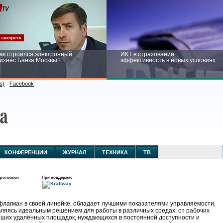
ак строился электронный
ИКТ в страховании:
изнес Банка Москвы?
эффективность в новых условиях
s)
Facebook
ейтинг CNewsInfrastructure 2015:
Информационная безопасность
риглашаем участвовать
бизнеса и госструктур: развитие в
новых условиях
КОНФЕРЕНЦИИ
ЖУРНАЛ
ТЕХНИКА
ТВ
готовлен
При поддержке
лагман в своей линейке, обладает лучшими показателями управляемости,
вляясь идеальным решением для работы в различных средах: от рабочих
йших удалённых площадок, нуждающихся в постоянной доступности и