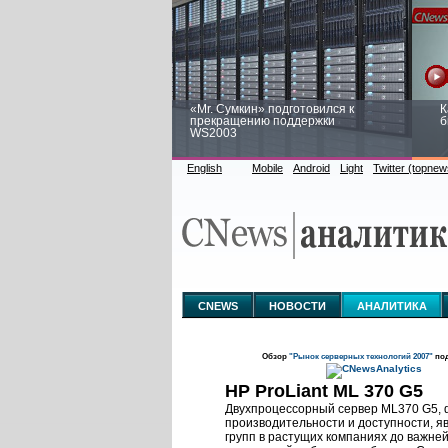
«Mr. Сумкин» подготовился к
К
прекращению поддержки
б
WS2003
English
Mobile
Android
Light
Twitter (topnew
Заоблачная оптимизация: как
Р
Faberlic изменил подход к
п
аналитике
CNEWS
НОВОСТИ
АНАЛИТИКА
Обзор
"Рынок серверных технологий 2007"
под
HP ProLiant ML 370 G5
Двухпроцессорный сервер ML370 G5, ф
производительности и доступности, я
групп в растущих компаниях до важне