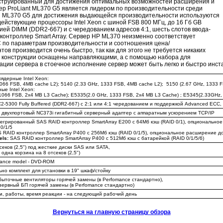
струированный для достижения оптимальных возможностей расширения и
ер ProLiant ML370 G5 является лидером по производительности среди
и ML370 G5 для достижения выдающейся производительности используются
ействующие процессоры Intel Xeon с шиной FSB 800 МГц, до 16 Гб GB
ей DIMM (DDR2-667) и с чередованием адресов 4:1, шесть слотов ввода-
и контроллер Smart Array. Сервер HP ML370 неизменно соответствует
 по параметрам производительности и соотношения цена/
ов производится очень быстро, так как для этого не требуется никаких
 конструкции оснащены направляющими, а с помощью набора для
ции сервера в стоечное исполнение сервер может быть легко и быстро инст
хядерные Intel Xeon:
1066 FSB, 4MB cache L2); 5140 (2.33 GHz, 1333 FSB, 4MB cache L2); 5150 (2.67 GHz, 1333 F
ые Intel Xeon:
1066 FSB, 2x4 MB L3 Cache); E5335(2.0 GHz, 1333 FSB, 2x4 MB L3 Cache) ; E5345(2.33GHz,
C2-5300 Fully Buffered (DDR2-667) с 2:1 или 4:1 чередованием и поддержкой Advanced ECC,
 двухпортовый NC373i гигабитный серверный адаптер с аппаратным ускорением TCP/IP
тегрированный SAS RAID контроллер SmartArray E200 с 64Мб кэш (RAID 0/1), опционально
0/1/5
 RAID контроллер SmartArray P400 с 256Мб кэш (RAID 0/1/5), опциональное расширение до
els:
SAS RAID контроллер SmartArray P400 с 512Мб кэш с батарейкой (RAID 0/1/5/6)
секов (2,5") под жесткие диски SAS или SATA,
одна корзина на 8 отсеков (2,5")
mance model - DVD-ROM
но комплект для установки в 19" шкаф/стойку
быточные вентиляторы горячей замены (в Perfomance стандартно),
зервный БП горячей замены (в Perfomance стандартно)
ти, работы, время реакции - на следующий рабочий день
Вернуться на главную страницу обзора