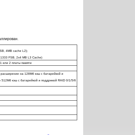
аллирован.
SB, 4MB cache L2);
 1333 FSB, 2x4 MB L3 Cache)
 1 или 2 платы памяти
е расширение на 128Мб кэш с батарейкой и
 512Мб кэш с батарейкой и поддржкой RAID 0/1/5/6