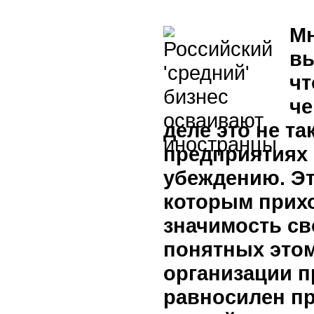
Мн
вы
чт
че
деле это не т
предприятиях 
убеждению. Эт
которым прих
значимость св
понятных этом
организации п
равносилен пр