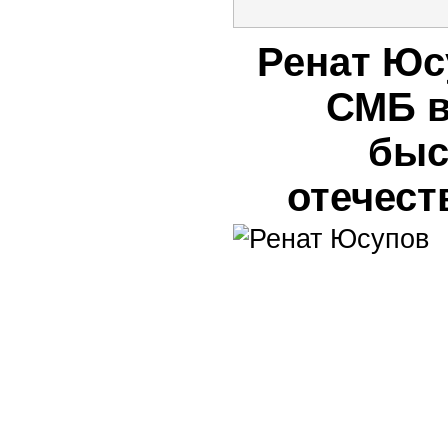
Ренат Юс
СМБ в
быс
отечест