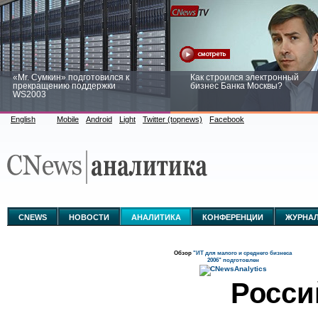
«Mr. Сумкин» подготовился к
Как строился электронный
прекращению поддержки
бизнес Банка Москвы?
WS2003
English
Mobile
Android
Light
Twitter (topnews)
Facebook
Заоблачная оптимизация: как
Рейтинг CNewsInfrastructure 20
Faberlic изменил подход к
приглашаем участвовать
аналитике
CNEWS
НОВОСТИ
АНАЛИТИКА
КОНФЕРЕНЦИИ
ЖУРНА
Обзор
"ИТ для малого и среднего бизнеса
2006" подготовлен
Росси