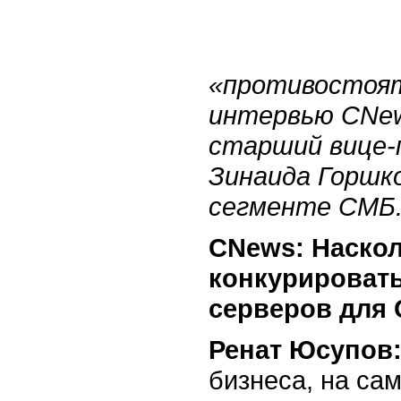
«противостоят
интервью CNew
старший вице-п
Зинаида Горшко
сегменте СМБ
CNews: Наскол
конкурировать
серверов для
Ренат Юсупов
бизнеса, на са