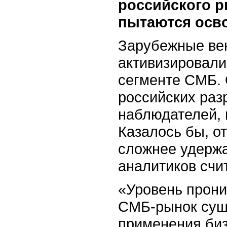
российского р
пытаются осв
Зарубежные вен
активизировали
сегменте СМБ. 
российских раз
наблюдателей, 
Казалось бы, о
сложнее удержа
аналитиков счит
«Уровень прон
СМБ-рынок сущ
применения биз