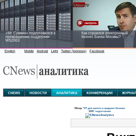
«Mr. Сумкин» подготовился к
Как строился электронный
прекращению поддержки
бизнес Банка Москвы?
WS2003
English
Mobile
Android
Light
Twitter (topnews)
Facebook
Заоблачная оптимизация: как
Рейтинг CNewsInfrastructure 20
Faberlic изменил подход к
приглашаем участвовать
аналитике
CNEWS
НОВОСТИ
АНАЛИТИКА
КОНФЕРЕНЦИИ
ЖУРНА
Обзор
"ИТ для малого и среднего бизнеса
2006" подготовлен