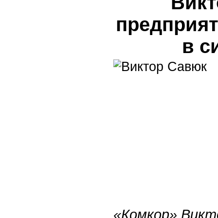
Викт
предприят
в с
«Комкор» Викт