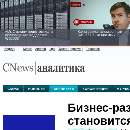
«Mr. Сумкин» подготовился к
Как строился электронный
прекращению поддержки
бизнес Банка Москвы?
WS2003
English
Mobile
Android
Light
Twitter (topnews)
Facebook
Заоблачная оптимизация: как
Рейтинг CNewsInfrastructure 20
Faberlic изменил подход к
приглашаем участвовать
аналитике
CNEWS
НОВОСТИ
АНАЛИТИКА
КОНФЕРЕНЦИИ
ЖУРНА
Бизнес-ра
становитс