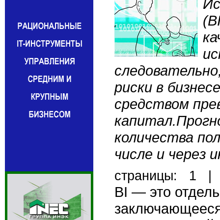
Ис
(B
ка
ис
следовательно
риски в бизнес
средством пре
капитал.Прогн
количества пол
числе и через 
cтраницы:
1
BI — это отдел
заключающееся