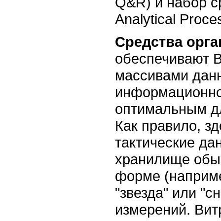
Q&R) и набор с
Analytical Proc
Средства орга
обеспечивают
B
массивами данн
информационно
оптимальным д
Как правило, з
тактические да
хранилище обы
форме (наприме
"звезда" или "
измерений. Вит