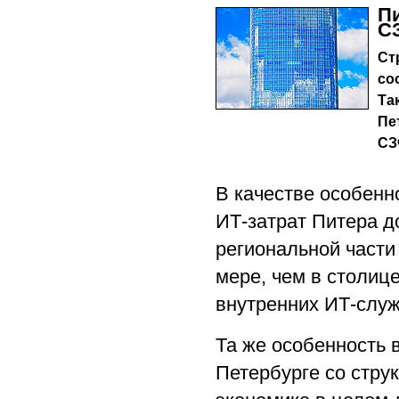
Пи
С
Ст
со
Та
Пе
СЗ
В качестве особенн
ИТ-затрат Питера д
региональной части
мере, чем в столиц
внутренних ИТ-служ
Та же особенность 
Петербурге со стру