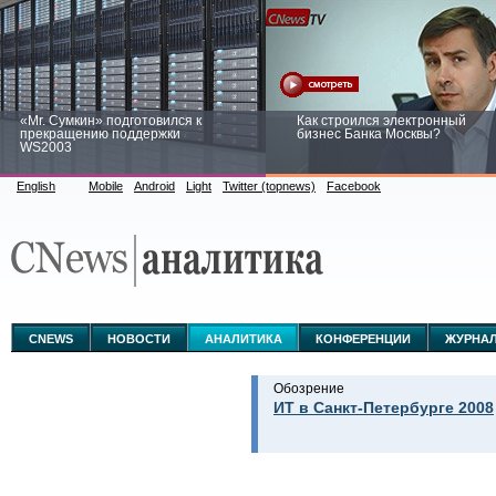
«Mr. Сумкин» подготовился к
Как строился электронный
прекращению поддержки
бизнес Банка Москвы?
WS2003
English
Mobile
Android
Light
Twitter (topnews)
Facebook
Заоблачная оптимизация: как
Рейтинг CNewsInfrastructure 20
Faberlic изменил подход к
приглашаем участвовать
аналитике
CNEWS
НОВОСТИ
АНАЛИТИКА
КОНФЕРЕНЦИИ
ЖУРНА
Обозрение
ИТ в Санкт-Петербурге 2008