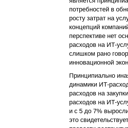
является принципи
потребностей в обн
росту затрат на ус
концепций компаний 
перспективе нет ос
расходов на ИТ-услу
слишком рано говор
инновационной эко
Принципиально иная
динамики ИТ-расход
расходов на закупк
расходов на ИТ-усл
и с 5 до 7% выросл
это свидетельствуе