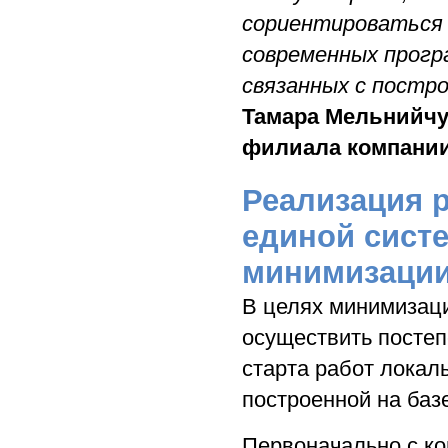
сориентироваться 
современных прогр
связанных с постр
Тамара Мельнийчу
филиала компани
Реализация 
единой сист
минимизации
В целях минимизаци
осуществить посте
старта работ локал
построенной на базе 
Первоначально с к