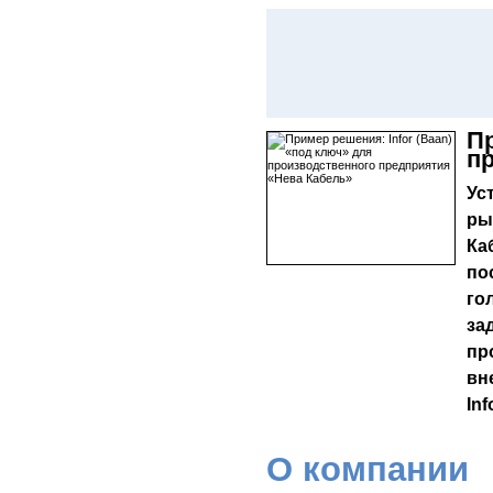
Пр
п
Ус
ры
Ка
по
го
за
пр
вн
In
О компании