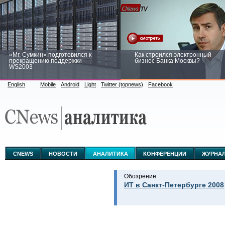
«Mr. Сумкин» подготовился к
Как строился электронный
прекращению поддержки
бизнес Банка Москвы?
WS2003
English
Mobile
Android
Light
Twitter (topnews)
Facebook
Заоблачная оптимизация: как
Рейтинг CNewsInfrastructure 20
Faberlic изменил подход к
приглашаем участвовать
аналитике
CNEWS
НОВОСТИ
АНАЛИТИКА
КОНФЕРЕНЦИИ
ЖУРНА
Обозрение
ИТ в Санкт-Петербурге 2008