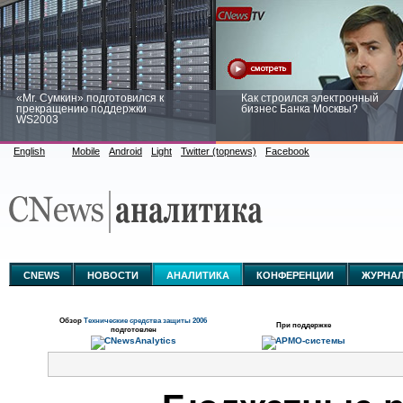
«Mr. Сумкин» подготовился к
Как строился электронный
прекращению поддержки
бизнес Банка Москвы?
WS2003
English
Mobile
Android
Light
Twitter (topnews)
Facebook
Заоблачная оптимизация: как
Рейтинг CNewsInfrastructure 20
Faberlic изменил подход к
приглашаем участвовать
аналитике
CNEWS
НОВОСТИ
АНАЛИТИКА
КОНФЕРЕНЦИИ
ЖУРНА
Обзор
Технические средства защиты 2006
При поддержке
подготовлен