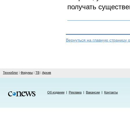
получать существ
Вернуться на главную страницу 
Техноблог
|
Форумы
|
ТВ
|
Архив
Об издании
|
Реклама
|
Вакансии
|
Контакты