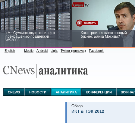
«Mr. Сумкин» подготовился к
Как строился электронный
прекращению поддержки
бизнес Банка Москвы?
WS2003
English
Mobile
Android
Light
Twitter (topnews)
Facebook
Заоблачная оптимизация: как
Рейтинг CNewsInfrastructure 20
Faberlic изменил подход к
приглашаем участвовать
аналитике
CNEWS
НОВОСТИ
АНАЛИТИКА
КОНФЕРЕНЦИИ
ЖУРНА
Обзор
ИКТ в ТЭК 2012