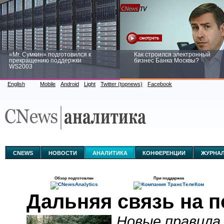
«Mr. Сумкин» подготовился к
Как строился электронный
прекращению поддержки
бизнес Банка Москвы?
WS2003
English
Mobile
Android
Light
Twitter (topnews)
Facebook
Заоблачная оптимизация: как
Рейтинг CNewsInfrastructure 20
Faberlic изменил подход к
приглашаем участвовать
аналитике
CNEWS
НОВОСТИ
АНАЛИТИКА
КОНФЕРЕНЦИИ
ЖУРНА
Обзор подготовлен
При поддержке
Дальняя связь на п
Новые правила 