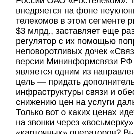
России ОАО «Ростелеком». Т
внедряется на фоне неуклон
телекомов в этом сегменте 
$3 млрд., заставляет еще ра
регулятор с их помощью по
неповоротливых дочек «Свя
версии Мининформсвязи РФ 
является одним из направле
цель — придать дополнител
инфраструктуры связи и обе
снижению цен на услуги дал
Только вот о каких ценах ид
на звонки через «восьмерку
«карточных» операторов? Вы