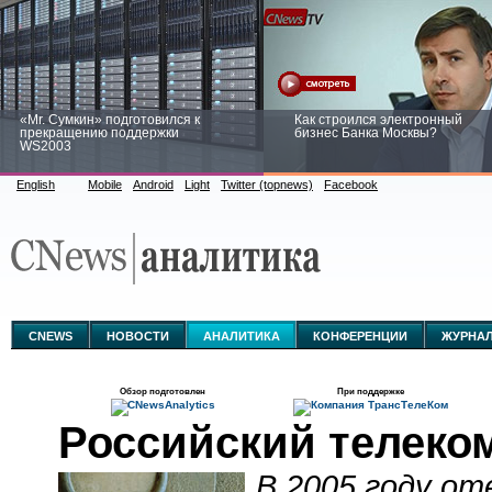
«Mr. Сумкин» подготовился к
Как строился электронный
прекращению поддержки
бизнес Банка Москвы?
WS2003
English
Mobile
Android
Light
Twitter (topnews)
Facebook
Заоблачная оптимизация: как
Рейтинг CNewsInfrastructure 20
Faberlic изменил подход к
приглашаем участвовать
аналитике
CNEWS
НОВОСТИ
АНАЛИТИКА
КОНФЕРЕНЦИИ
ЖУРНА
Обзор подготовлен
При поддержке
Российский телеко
В 2005 году о