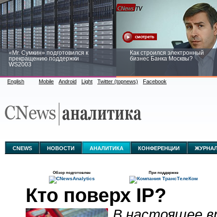
«Mr. Сумкин» подготовился к
Как строился электронный
прекращению поддержки
бизнес Банка Москвы?
WS2003
English
Mobile
Android
Light
Twitter (topnews)
Facebook
Заоблачная оптимизация: как
Рейтинг CNewsInfrastructure 20
Faberlic изменил подход к
приглашаем участвовать
аналитике
CNEWS
НОВОСТИ
АНАЛИТИКА
КОНФЕРЕНЦИИ
ЖУРНА
Обзор подготовлен
При поддержке
Кто поверх IP?
В настоящее в