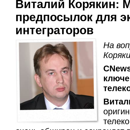
Виталий Корякин: 
предпосылок для э
интеграторов
На во
Коряк
CNews
ключе
телек
Витал
оригин
телек