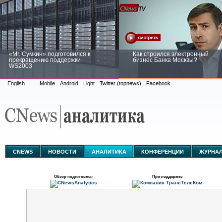
«Mr. Сумкин» подготовился к
Как строился электронный
прекращению поддержки
бизнес Банка Москвы?
WS2003
English
Mobile
Android
Light
Twitter (topnews)
Facebook
Заоблачная оптимизация: как
Рейтинг CNewsInfrastructure 20
Faberlic изменил подход к
приглашаем участвовать
аналитике
CNEWS
НОВОСТИ
АНАЛИТИКА
КОНФЕРЕНЦИИ
ЖУРНА
Обзор подготовлен
При поддержке