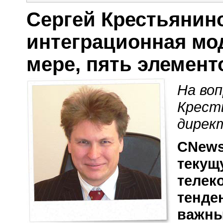
Сергей Крестьянин
интеграционная мод
мере, пять элемент
На во
Крест
дирек
CNews
текущ
телек
тенде
важны