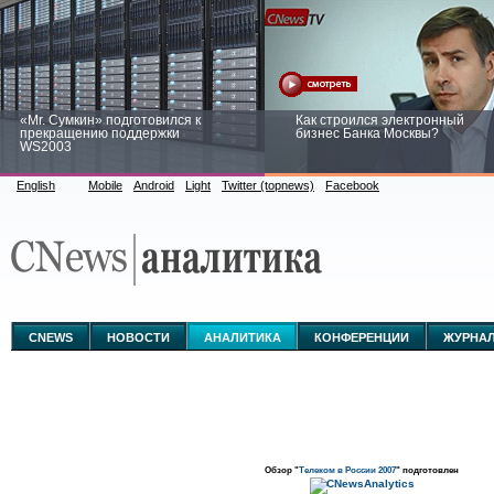
«Mr. Сумкин» подготовился к
Как строился электронный
прекращению поддержки
бизнес Банка Москвы?
WS2003
English
Mobile
Android
Light
Twitter (topnews)
Facebook
Заоблачная оптимизация: как
Рейтинг CNewsInfrastructure 20
Faberlic изменил подход к
приглашаем участвовать
аналитике
CNEWS
НОВОСТИ
АНАЛИТИКА
КОНФЕРЕНЦИИ
ЖУРНА
Обзор "
Телеком в России 2007
" подготовлен