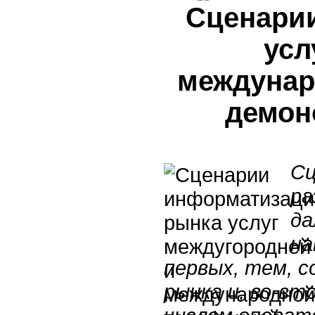
Сценари
усл
междунар
демон
Сц
ра
да
на
первых, тем, с
рынка и, во-вт