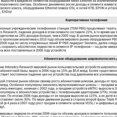
 выросли в каждом из сегментов оборудования Metro Ethernet за исключением
рпоративного сектора. Особенно динамично росли доходы в сегменте коммута
рского класса, оборудовании Ethernet поверх DSL и сетей КТВ, EPON и устройс
, EADs)/
Корпоративная телефония
ионные учрежденческие телефонные станции (TDM PBX) продолжают терять с
ics Research, падение доходов в этом сегменте составило 22%, в то время как
одителям на 18% доходов больше, чем в 2005 году. В целом рынок корпоратив
По прогнозам аналитиков к 2010 году объем мирового рынка оборудования PBX
2006 года по числу отгруженных линий IP PBX лидирует Siemens, далее следуют
ь сохранить абсолютное лидерство в сегменте IP телефонов — на долю амер
а всех поставленных в 2006 году устройств.
Абонентское оборудование широкополосного 
нке Infonetics Research мировой рынок пользовательских устройств широкопо
 абонентской базы, вырос в 2006 году на 15% до $5,6 млрд. Более существе
ствует постоянное падение цен на устройства под давлением все усиливающ
шой степени рынок обязан своему росту абонентским шлюзам, доходы от прод
9 млрд. Особенно популярны оказались мультисервисные шлюзы — продажи 
лись ежегодно, начиная с 2002 года, а продажи устройств eMTA
1
выросли в 20
популярны и абонентские устройства с телефонными адаптерами (VTA), поз
нии. По итогам 2006 года доходы от их продаж выросли на 115%, а их доля 
ставляет около 30%. По мере движения рынка в сторону второй фазы Triple 
й (в 4 раза в 2007 году) рост продаж в сегменте шлюзов VDSL
2
и цифровых до
ду).
 мировых лидеров по итогам 2006 года по объему доходов в сегменте пользов