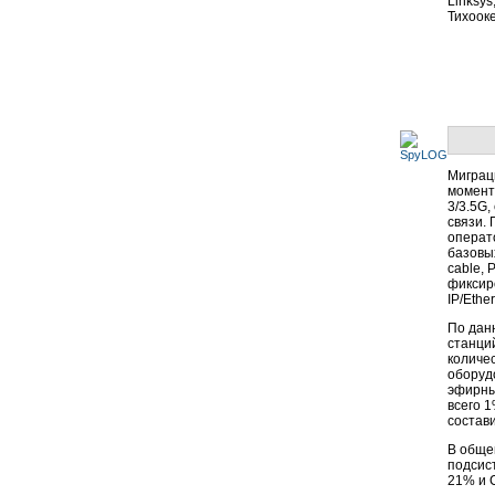
Linksy
Тихоок
Миграц
момент
3/3.5G
связи.
операт
базовых
cable,
фиксир
IP/Ethe
По дан
станций
количе
оборуд
эфирны
всего 1
состав
В обще
подсис
21% и 