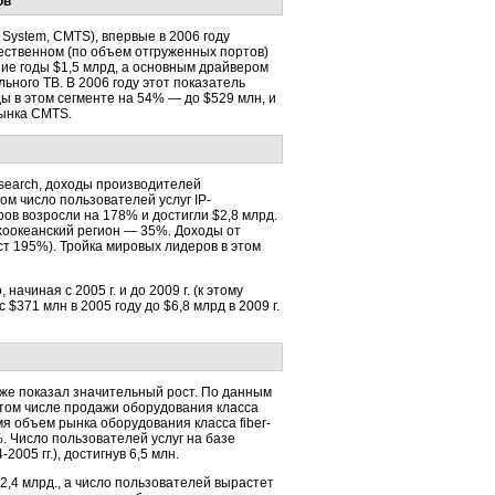
ов
System, CMTS), впервые в 2006 году
ественном (по объем отгруженных портов)
шие годы $1,5 млрд, а основным драйвером
ьного ТВ. В 2006 году этот показатель
ы в этом сегменте на 54% — до $529 млн, и
рынка CMTS.
esearch, доходы производителей
ом число пользователей услуг IP-
ов возросли на 178% и достигли $2,8 млрд.
ихоокеанский регион — 35%. Доходы от
ост 195%). Тройка мировых лидеров в этом
чиная с 2005 г. и до 2009 г. (к этому
$371 млн в 2005 году до $6,8 млрд в 2009 г.
кже показал значительный рост. По данным
В том числе продажи оборудования класса
мя объем рынка оборудования класса fiber-
%. Число пользователей услуг на базе
005 гг.), достигнув 6,5 млн.
2,4 млрд., а число пользователей вырастет