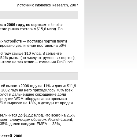
Источник: Infonetics Research, 2007
 в 2006 году, по оценкам
Infonetics
ого рынка составил $15,6 млрд. По
ых устройств — поставки портов почти
ировано увеличение поставок на 50%.
6 году свыше $10 млрд. В сегменте
54% рынка (по числу отгруженных портов),
ентами не так велик — компания ProCurve
й вырос в 2006 году на 11% и достиг $11,9
 2002 году на него приходилось 70% всех
зируют и дальнейшее сокращение доли
в, продажи WDM-оборудования превысят
WDM выросли на 18%, а доходы от продаж
величится до $12,2 млрд, что всего на 2,5%
мент следующим образом: Alcatel-Lucent,
— 35%, далее следуют EMEA — 33%,
сетей, 2006