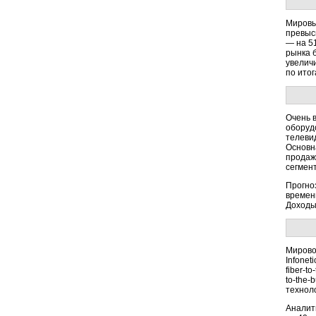
Мировы
превыс
— на 5
рынка 
увеличи
по ито
Очень 
оборудо
телеви
Основн
продаж 
сегмент
Прогноз
времени
Доходы 
Мирово
Infonet
fiber-t
to-the-
техноло
Аналит