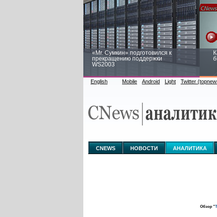
«Mr. Сумкин» подготовился к
К
прекращению поддержки
б
WS2003
English
Mobile
Android
Light
Twitter (topnew
Заоблачная оптимизация: как
Р
Faberlic изменил подход к
п
аналитике
CNEWS
НОВОСТИ
АНАЛИТИКА
Обзор "
Т