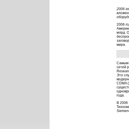
2006 г
вложен
оборуд
2006 г
Америке
млрд. 
беспро
загово
мира.
Самым 
сетей р
Resear
Это сл
модерн
CDMA (
сущест
одновр
года.
В 2006
Тихоок
Siemen