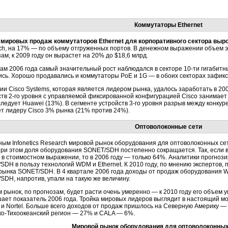
Коммутаторы Ethernet
мировых продаж коммутаторов Ethernet для корпоративного сектора вырос
ch, на 17% — по объему отгруженных портов. В денежном выражении объем эт
ам, к 2009 году он вырастет на 20% до $18,6 млрд.
гам 2006 года самый значительный рост наблюдался в секторе 10-ти гигабитн
ись. Хорошо продавались и коммутаторы PoE и 1G — в обоих секторах зафикс
и Cisco Systems, которая является лидером рынка, удалось заработать в 200
ств 2-го уровня с управляемой фиксированной конфигурацией Cisco занимает 
ледует Huawei (13%). В сегменте устройств 3-го уровня разрыв между конкур
ет лидеру Cisco 3% рынка (21% против 24%).
Оптоволоконные сети
ым Infonetics Research мировой рынок оборудования для оптоволоконных сете
При этом доля оборудования SONET/SDH постепенно сокращается. Так, если в
 в стоимостном выражении, то в 2006 году — только 64%. Аналитики прогно
SDH в пользу технологий WDM и Ethernet. К 2010 году, по мнению эксперто
рынка SONET/SDH. В 4 квартале 2006 года доходы от продаж оборудования 
SDH, напротив, упали на такую же величину.
 рынок, по прогнозам, будет расти очень умеренно — к 2010 году его объем у
ает показатель 2006 года. Тройка мировых лидеров выглядит в настоящий мо
 и Nortel. Больше всего доходов от продаж пришлось на Северную Америку 
ко-Тихоокеанский регион — 27% и CALA — 6%.
Мировой рынок оборудования для оптоволоконных 