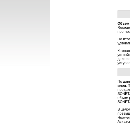
Объем 
Resear
прогноз
По ито
удвоил
Компани
устрой
далее с
уступа
По данн
млрд. 
продаж
SONET/
объем 
SONET/
В целом
превыш
Huawei
Азиатс