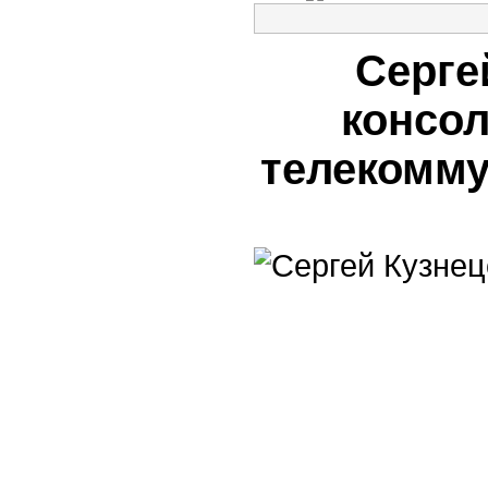
Серге
консо
телекомму