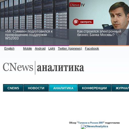
«Mr. Сумкин» подготовился к
Как строился электронный
прекращению поддержки
бизнес Банка Москвы?
WS2003
English
Mobile
Android
Light
Twitter (topnews)
Facebook
Заоблачная оптимизация: как
Рейтинг CNewsInfrastructure 20
Faberlic изменил подход к
приглашаем участвовать
аналитике
CNEWS
НОВОСТИ
АНАЛИТИКА
КОНФЕРЕНЦИИ
ЖУРНА
Обзор "
Телеком в России 2007
" подготовлен