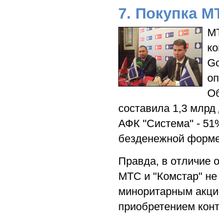
7. Покупка М
МТ
ко
Go
оп
Об
составила 1,3 млрд 
АФК "Система" - 51
безденежной форме 
Правда, в отличие 
МТС и "Комстар" не
миноритарным акци
приобретением конт