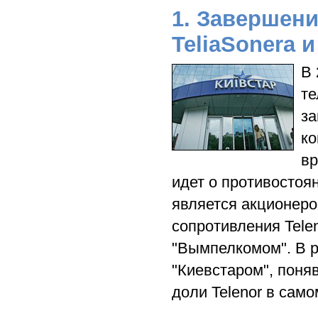
1. Завершен
TeliaSonera и
В 
те
за
ко
вр
идет о противостоян
является акционеро
сопротивления Tele
"Вымпелкомом". В р
"Киевстаром", поня
доли Telenor в сам