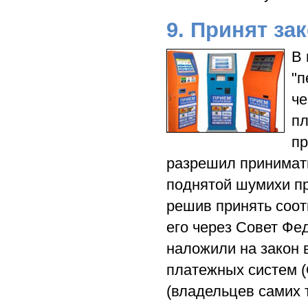
9. Принят за
В 
"п
че
пл
пр
разрешил принимать
поднятой шумихи п
решив принять соот
его через Совет Фе
наложили на закон 
платежных систем (Q
(владельцев самих 