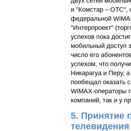
двух сетей мобильн
и "Комстар – ОТС", 
федеральной WiMAX
"Интерпроект" (торг
успехов пока дости
мобильный доступ за
число его абоненто
успехом, что получ
Никарагуа и Перу, 
пообещал оказать с
WiMAX-операторы по
компаний, так и у 
5. Принятие
телевидения