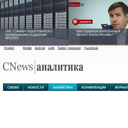
«Mr. Сумкин» подготовился к
Как строился электронный
прекращению поддержки
бизнес Банка Москвы?
WS2003
English
Mobile
Android
Light
Twitter (topnews)
Facebook
Заоблачная оптимизация: как
Рейтинг CNewsInfrastructure 20
Faberlic изменил подход к
приглашаем участвовать
аналитике
CNEWS
НОВОСТИ
АНАЛИТИКА
КОНФЕРЕНЦИИ
ЖУРНА