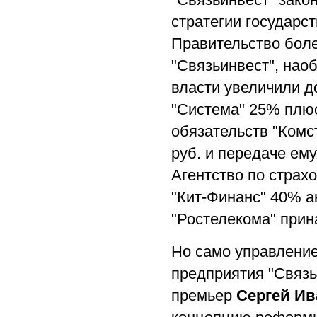
стратегии государс
Правительство боле
"Связьинвест", нао
власти увеличили д
"Система" 25% плюс
обязательств "Комст
руб. и передаче ем
Агентство по страх
"Кит-Финанс" 40% а
"Ростелекома" прин
Но само управление
предприятия "Связь
премьер
Сергей Ив