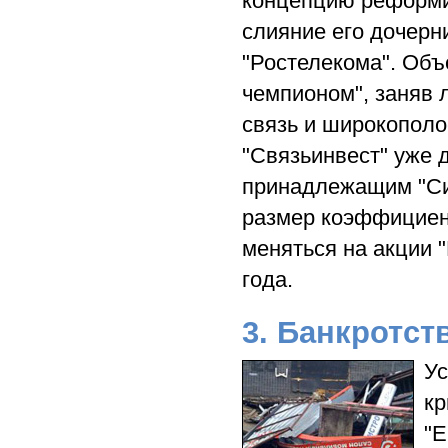
концепцию реформи
слияние его дочерн
"Ростелекома". Об
чемпионом", заняв 
связь и широкополо
"Связьинвест" уже 
принадлежащим "Сис
размер коэффициент
меняться на акции 
года.
3. Банкротст
Ус
кр
"Е