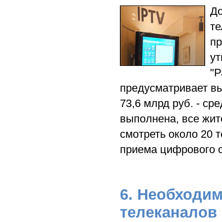
До
те
пр
ут
"Р
предусматривает вы
73,6 млрд руб. - с
выполнена, все жит
смотреть около 20 
приема цифрового с
6. Необходи
телеканалов