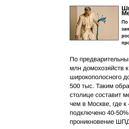
Ши
Ме
По
за
ро
пр
По предварительным
млн домохозяйств к
широкополосного до
500 тыс. Таким обр
столице составит м
чем в Москве, где 
подключено 40-50% 
проникновение ШПД 