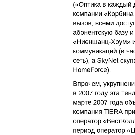
(«Оптика в каждый 
компании «Корбина 
вызов, всеми дост
абонентскую базу и
«Ниеншанц-Хоум» ин
коммуникаций (в ча
сеть), а SkyNet ску
HomeForce).
Впрочем, укрупнени
в 2007 году эта те
марте 2007 года об
компания TiERA при
оператор «ВестКолл
период оператор «Ц