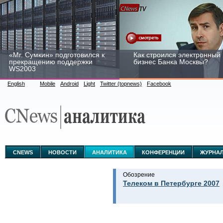
«Mr. Сумкин» подготовился к
Как строился электронный
прекращению поддержки
бизнес Банка Москвы?
WS2003
English
Mobile
Android
Light
Twitter (topnews)
Facebook
Заоблачная оптимизация:
Рейтинг CNewsInfrastructur
как Faberlic изменил подход
2015: приглашаем
к аналитике
участвовать
CNEWS
НОВОСТИ
АНАЛИТИКА
КОНФЕРЕНЦИИ
ЖУРНА
Обозрение
Телеком в Петербурге 2007