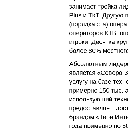
занимает тройка л
Plus и ТКТ. Другую
(порядка ста) опера
операторов КТВ, оп
игроки. Десятка кр
более 80% местног
Абсолютным лидеро
является «Северо-З
услугу на базе тех
примерно 150 тыс. 
использующий техно
предоставляет дост
брэндом «Твой Инте
года примерно по 5