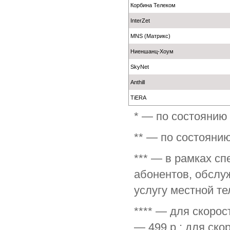
Корбина Телеком
InterZet
MNS (Матрикс)
Ниеншанц-Хоум
SkyNet
Anthill
TiERA
* — по состоянию 
** — по состоянию
*** — в рамках с
абонентов, обслу
услугу местной т
**** — для скорос
— 499 р.; для ск