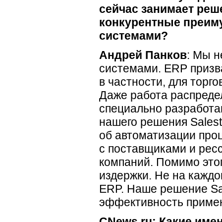
сейчас занимает реше
конкурентные преиму
системами?
Андрей Панков
: Мы н
системами. ERP призв
в частности, для торг
Даже работа распреде
специально разработа
нашего решения Salestr
об автоматизации про
с поставщиками и рес
компаний. Помимо это
издержки. Не на кажд
ERP. Наше решение Sal
эффективность примен
CNews.ru: Какие име