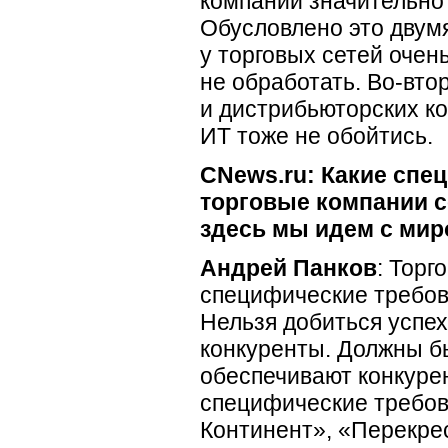
компаний значительно 
Обусловлено это двум
у торговых сетей очен
не обработать. Во-вто
и дистрибьюторских ко
ИТ тоже не обойтись.
CNews.ru: Какие спец
торговые компании с
здесь мы идем с ми
Андрей Панков
: Торг
специфические требова
Нельзя добиться успеха
конкуренты. Должны б
обеспечивают конкуре
специфические требов
Континент», «Перекре