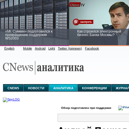
«Mr. Сумкин» подготовился к
Как строился электронный
прекращению поддержки
бизнес Банка Москвы?
WS2003
English
Mobile
Android
Light
Twitter (topnews)
Facebook
Заоблачная оптимизация: как
Рейтинг CNewsInfrastructure 20
Faberlic изменил подход к
приглашаем участвовать
аналитике
CNEWS
НОВОСТИ
АНАЛИТИКА
КОНФЕРЕНЦИИ
ЖУРНА
Обзор подготовлен при поддержке