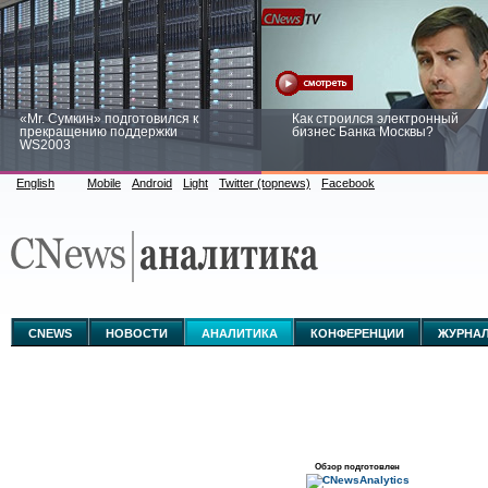
«Mr. Сумкин» подготовился к
Как строился электронный
прекращению поддержки
бизнес Банка Москвы?
WS2003
English
Mobile
Android
Light
Twitter (topnews)
Facebook
Заоблачная оптимизация: как
Рейтинг CNewsInfrastructure 20
Faberlic изменил подход к
приглашаем участвовать
аналитике
CNEWS
НОВОСТИ
АНАЛИТИКА
КОНФЕРЕНЦИИ
ЖУРНА
Обзор подготовлен