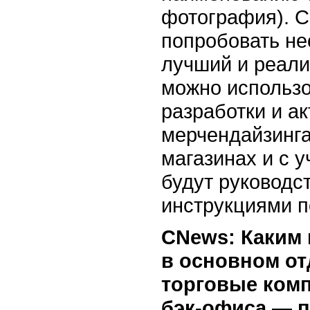
фотография). С
попробовать не
лучший и реали
можно использо
разработки и а
мерчендайзинга
магазинах и с 
будут руководс
инструкциями п
CNews: Каким 
в основном от
торговые комп
бэк-офиса
— п