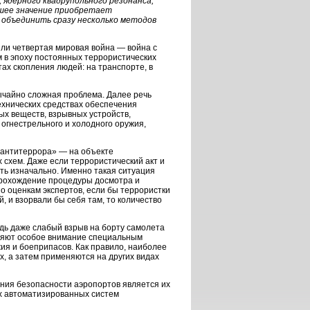
ядерного квадрупольного резонанса,
ьшее значение приобретает
 объединить сразу несколько методов
или четвертая мировая война — война с
 в эпоху постоянных террористических
тах скопления людей: на транспорте, в
чайно сложная проблема. Далее речь
ехнических средствах обеспечения
ых веществ, взрывных устройств,
огнестрельного и холодного оружия,
 антитеррора» — на объекте
 схем. Даже если террористический акт и
ть изначально. Именно такая ситуация
 прохождение процедуры досмотра и
По оценкам экспертов, если бы террористки
, и взорвали бы себя там, то количество
дь даже слабый взрыв на борту самолета
еляют особое внимание специальным
ия и боеприпасов. Как правило, наиболее
х, а затем применяются на других видах
ния безопасности аэропортов является их
ых автоматизированных систем