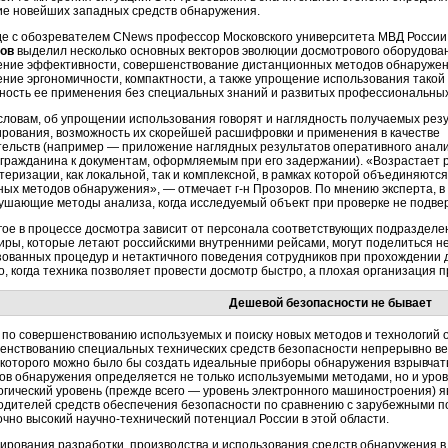
ие новейших западных средств обнаружения.
де с обозревателем CNews профессор Московского университета МВД Росси
ов
выделил несколько основных векторов эволюции досмотрового оборудова
ние эффективности, совершенствование дистанционных методов обнаружен
ение эргономичности, компактности, а также упрощение использования такой 
ность ее применения без специальных знаний и развитых профессиональных
 словам, об упрощении использования говорят и наглядность получаемых рез
ирования, возможность их скорейшей расшифровки и применения в качестве
тельств (например — приложение наглядных результатов оперативного анал
 гражданина к документам, оформляемым при его задержании). «Возрастает 
теризации, как локальной, так и комплексной, в рамках которой объединяют
ных методов обнаружения», — отмечает г-н Прозоров. По мнению эксперта, в 
ушающие методы анализа, когда исследуемый объект при проверке не подве
гое в процессе досмотра зависит от персонала соответствующих подразделен
иры, которые летают российскими внутренними рейсами, могут поделиться 
зованных процедур и нетактичного поведения сотрудников при прохождении 
, когда техника позволяет провести досмотр быстро, а плохая организация п
Дешевой безопасности не бывает
 по совершенствованию используемых и поиску новых методов и технологий 
енствованию специальных технических средств безопасности непрерывно вед
 которого можно было бы создать идеальные приборы обнаружения взрывчаты
ов обнаружения определяется не только используемыми методами, но и уров
огический уровень (прежде всего — уровень электронного машиностроения) 
одителей средств обеспечения безопасности по сравнению с зарубежными 
очно высокий научно-технический потенциал России в этой области.
ирования разработки, производства и использования средств обнаружения в