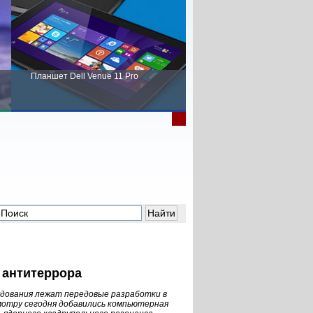
Планшет Dell Venue 11 Pro
Пора выбирать Fujitsu!
 антитеррора
удования лежат передовые разработки в
мотру сегодня добавились компьютерная