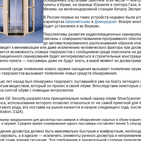
оснащенных порталами SafeView. В их числе — конт
пункты в Ираке, на границе Израиля и сектора Газа, 
Мехико, на железнодорожной станции Хитроу Экспре
В России первые из таких устройств недавно были ус
аэропортах
Шереметьево
и
Домодедово
. Вскоре ана
будет установлен и во Внуково.
Перспективы развития радиолокационных сканирую
связаны с совершенствованием программного обесп
до автоматизированного распознавания образов опа
иведет к минимизации или даже исключению человеческого фактора при досмо
ается возможность сговора террористов с сообщником среди персонала на дан
окационного сканирования будет интегрироваться в строительные конструкци
ного пункта — пассажиры даже не будут знать, в какой момент их досматрива
военной среде появление нового оружия нападения вызывает появление оружи
 террористов вызывают появление новых средств обнаружения.
ько лет назад был обнаружен террорист, пытавшийся уже на борту летящего 
атым веществом, который он пронес в своей обуви. Впоследствии некоторые
ра снятой обуви с помощью интроскопов.
ия GE Security разработала принципиально новый сканер обуви ShoeScanner
нса, использование которого позволит отказаться от не самой приятной для
такого рода, его поставка на рынок начнется в начале следующего года, после 
tration, США).
канер предназначен для досмотра пассажиров и обнаружения скрытых в обуви взрыв
 и оружия. Среднее время сканирования одного пассажира составляет менее 5 секунд
дение досмотра должно быть максимально быстрым и комфортным, необход
зировать, а в идеале — исключить элементы ручного досмотра и неприемлем
кой точки зрения ситуации. Эти требования в значительной степени определ