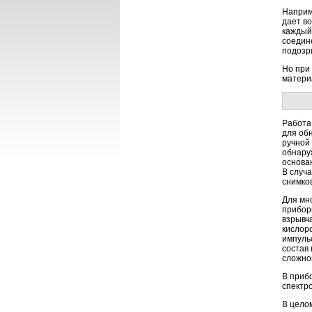
Наприм
дает в
каждый
соедин
подозр
Но при
матери
Работа
для об
ручной
обнару
основа
В случ
снимко
Для мн
прибор
взрывч
кислор
импуль
состав
сложно
В приб
спектр
В цело