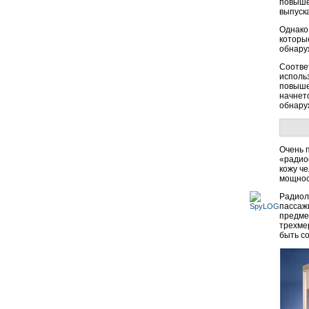
повыше
выпуска
Однако
которы
обнару
Соотве
исполь
повыше
начнет
обнару
Очень 
«радио
кожу ч
мощнос
Радиол
пассаж
предме
трехме
быть с