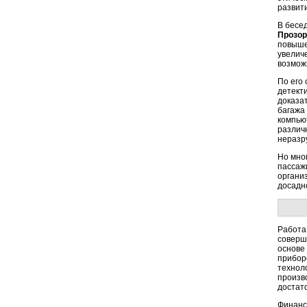
развит
В бесе
Прозор
повыше
увелич
возмож
По его
детект
доказа
багажа
компью
различ
неразр
Но мно
пассаж
органи
досадно
Работа
соверш
основе
прибор
технол
произв
достат
Финанс