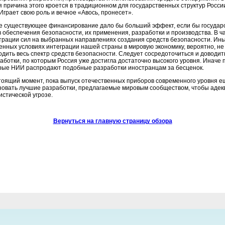
я причина этого кроется в традиционном для государственных структур Рос
Играет свою роль и вечное «Авось, пронесет».
е существующее финансирование дало бы больший эффект, если бы государст
в обеспечения безопасности, их применения, разработки и производства. В ч
трации сил на выбранных направлениях создания средств безопасности. Иным
енных условиях интеграции нашей страны в мировую экономику, вероятно, не
одить весь спектр средств безопасности. Следует сосредоточиться и доводи
работки, по которым Россия уже достигла достаточно высокого уровня. Инач
рые НИИ распродают подобные разработки иностранцам за бесценок.
тоящий момент, пока выпуск отечественных приборов современного уровня е
зовать лучшие разработки, предлагаемые мировым сообществом, чтобы адек
истической угрозе.
Вернуться на главную страницу обзора