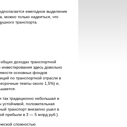
редполагается ежегодное выделение
, можно только надеяться, что
душного транспорта.
в общих доходах транспортной
о инвестирования здесь довольно
тоимости основных фондов
иций по транспортной отрасли в
несрочные темпы около 1,5%) и,
ьшается.
и так традиционно небольшая и
бы устойчивой, положительная
шный транспорт внезапно ушел в
ой прибыли в 3 — 5 млрд руб.).
ической сложностью