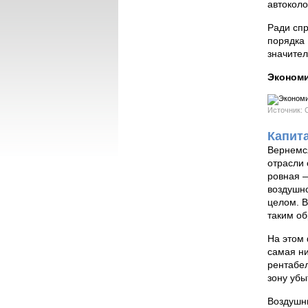
автоколо
Ради спр
порядка 
значител
Экономи
Источник: 
Капит
Вернемся
отрасли 
ровная —
воздушно
целом. В
таким об
На этом 
самая ни
рентабел
зону убы
Воздушны