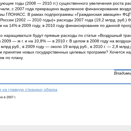
ующие годы (2008 — 2010 гг.) существенного увеличения роста ра
чали, с 2007 года прекращено выделенное финансирование возду
мы ГЛОНАСС. В рамах подпрограммы «Гражданская авиация» ФЦП
России (2002 — 2010 годы)» расходы 2007 года (19,2 млрд. руб.)
. и на 14% в 2009 году, в 2010 году финансирование по данной про
 наращиваться будут прямые расходы по статье «Воздушный транс
 2009 — м г. и на 10,8% — в 2010 г. В целом в 2008 году на возду
 млрд руб., в 2009 году — около 19 млрд руб., в 2010 г. — 2,8 млр
и принятие новых государственных целевых программ? Хочется над
ем по плану.
Владимир
я на главную страницу обзора
о в 2007 г.