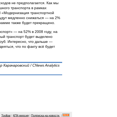
сходов не предполагается. Как мы
шного транспорта в рамках
 «Модернизация транспортной
 будут медленно снижаться — на 2%
грамме также будет прекращено.
порт» — на 52% в 2008 году, на
шный транспорт будет выделено
д руб. Интересно, что дальше —
еяться, что по факту всё будет
 Карачаровский / CNews Analytics
Toolbar
|
КПК-версия
|
Подписка на новости
|