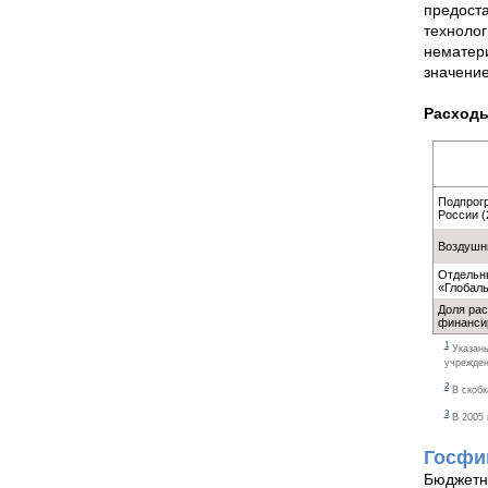
предоста
технолог
нематери
значение
Расходы
Подпрог
России (
Воздушн
Отдельны
«Глобаль
Доля рас
финанси
1
Указаны
учрежден
2
В скобк
3
В 2005 
Госфи
Бюджетны