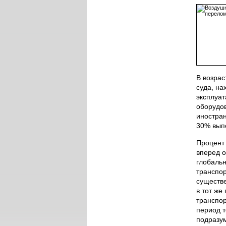
В возрас
суда, на
эксплуат
оборудов
иностран
30% вып
Процент 
вперед о
глобаль
транспор
существ
в тот же
транспо
период т
подразум