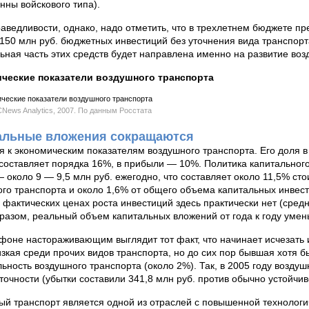
нны войскового типа).
аведливости, однако, надо отметить, что в трехлетнем бюджете п
150 млн руб. бюджетных инвестиций без уточнения вида транспорта
ьная часть этих средств будет направлена именно на развитие воз
ческие показатели воздушного транспорта
CNews Analytics, 2007. По данным Росстата
альные вложения сокращаются
 к экономическим показателям воздушного транспорта. Его доля 
составляет порядка 16%, в прибыли — 10%. Политика капитальног
 около 9 — 9,5 млн руб. ежегодно, что составляет около 11,5% с
го транспорта и около 1,6% от общего объема капитальных инвест
 фактических ценах роста инвестиций здесь практически нет (сред
разом, реальный объем капитальных вложений от года к году умен
фоне настораживающим выглядит тот факт, что начинает исчезать 
зкая среди прочих видов транспорта, но до сих пор бывшая хотя 
ьность воздушного транспорта (около 2%). Так, в 2005 году возду
точности (убытки составили 341,8 млн руб. против обычно устойчив
й транспорт является одной из отраслей с повышенной технолог