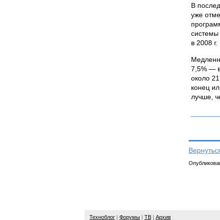
В послед
уже отме
програм
системы 
в 2008 г
Медленно
7,5% — в
около 21
конец ил
лучше, ч
Вернутьс
Опубликован
Техноблог
|
Форумы
|
ТВ
|
Архив