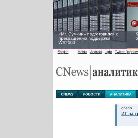
«Mr. Сумкин» подготовился к
К
прекращению поддержки
б
WS2003
English
Mobile
Android
Light
Twitter (topnew
Заоблачная оптимизация:
Р
как Faberlic изменил подход
2
к аналитике
у
CNEWS
НОВОСТИ
АНАЛИТИКА
обзор
ИТ на т