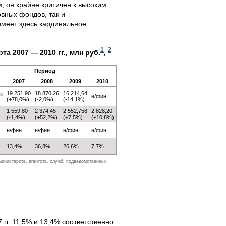
, он крайне критичен к высоким
овных фондов, так и
имеет здесь кардинальное
1
2
 2007 — 2010 гг., млн руб.
,
Период
2007
2008
2009
2010
19 251,90
18 870,26
16 214,64
3
н/фин
(+78,0%)
(-2,0%)
(-14,1%)
1 559,80
2 374,45
2 552,758
2 828,20
(-1,4%)
(+52,2%)
(+7,5%)
(+10,8%)
н/фин
н/фин
н/фин
н/фин
13,4%
36,8%
26,6%
7,7%
министерств, агентств, служб, подведомственных
гг. 11,5% и 13,4% соответственно.