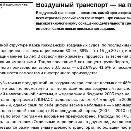
Воздушный транспорт — на 
Воздушный транспорт — носитель самой противоречи
всех отраслей российского транспорта. При самых вы
высокотехнологичному оснащению деятельности сред
имеются самые явные признаки деградации.
тной структуре парка гражданских воздушных судов, по последним
ходящиеся в эксплуатации свыше 30 лет, 68% — от 15 до 30 лет, и
ации менее 15 лет. В отрасли явно заметны процессы вытеснения
ания импортными. Так, за последние 5 лет процент грузооборота
ного производства, вырос в 3,5 раза — с 12,6% до 41,6%, а пассаж
олняются самолетами иностранного производства.
убыточных предприятий на воздушном транспорте превышает 48%.
тметим, что несмотря на то, что по всей логике воздушный транспо
ной навигационной системы, в Федеральном бюджете 2005 года на
та по программе ГЛОНАСС выделялось только 4,4 млн руб., в 2006 
енный, однако сами по себе цифры весьма небольшие — например,
 год на водный транспорт). В последующий период (2007 — 2010 гг
рта по этой программе вообще не предусмотрено. Расходы по ГЛО
олько по строке «Отдельные мероприятия по другим видам трансп
еваются различные виды наземного транспорта, по большей част