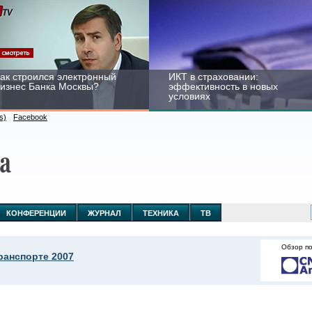
ак строился электронный
ИКТ в страховании:
изнес Банка Москвы?
эффективность в новых
условиях
s)
Facebook
ейтинг CNewsInfrastructure
Информационная
015: приглашаем
безопасность бизнеса и
частвовать
госструктур: развитие в
КОНФЕРЕНЦИИ
ЖУРНАЛ
ТЕХНИКА
ТВ
новых условиях
Обзор п
ранспорте 2007