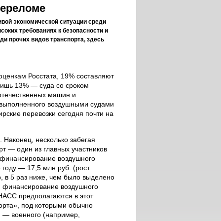
переломе
вой экономической ситуации среди
соких требованиях к безопасности и
и прочих видов транспорта, здесь
 оценкам Росстата, 19% составляют
 лишь 13% — суда со сроком
 отечественных машин и
, выполненного воздушными судами
ирские перевозки сегодня почти на
 Наконец, несколько забегая
рт — один из главных участников
 финансирование воздушного
году — 17,5 млн руб. (рост
 в 5 раз ниже, чем было выделено
.) финансирование воздушного
НАСС предполагаются в этот
орта», под которыми обычно
и — военного (например,