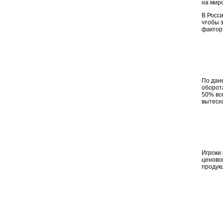
на мир
В Росси
чтобы з
фактор
По дан
оборот
50% все
вытесня
Игроки
ценовог
продукц