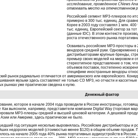
исследование, проведенное CNews Anal
отвоевать место на отечественном р
Российский сегмент МР3-плееров по ит
примерно в 300 тыс. единиц. Для сравне
Корее в 2003 году составлял 1 млн. 400 т
тыс. единиц. Европейский сектор за тот
(данные IDC). В этом контексте произ
роста отечественного рынка портативны
Осваивать российские МР3-просторы в 
вендоров средней руки. Одновременно 
дистрибьюторами крупные бренды, стр
премьер своих моделей на мировом и 
стереотипное представление о том, чт
объемов поставок, постепенно искореня
специфике иностранные вендоры относ
ский рынок радикально отличается от американского или европейского. Конку
шивания музыки здесь составляют не только CD MP3, но отчасти и кассетные
х рынках уже практически сведена к нулю.
Денежный фактор
ование, которое в начале 2004 года проводили в России иностранцы, готовя
. Как выяснили, например, представители компании Digital Way (торговая мар
ировали МР3-плееры средней и высшей ценовой категории. А дешевой продук
 Азии или Америке, здесь практически не было.
шедший год ситуация несколько выровнялась. Российские дистрибьюторы и р
йших недорогих моделей (стоимостью менее $120) в общем объеме продаж. По
илось на начало 2005 года 40% рынка портативных аудиоустройств в России. 