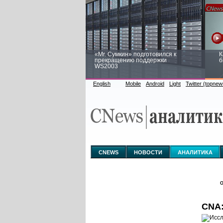
«Mr. Сумкин» подготовился к
К
прекращению поддержки
б
WS2003
English
Mobile
Android
Light
Twitter (topnew
Заоблачная оптимизация: как
Р
Faberlic изменил подход к
п
аналитике
CNEWS
НОВОСТИ
АНАЛИТИКА
О
CNА: