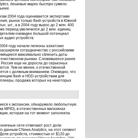
ytics, дешевые марки быстро сумели
ынке.
огам 2004 года оценивается экспертами
ния, рынок только flash-устройств в Южной
ыс. шт., а в 2004 году вырос до 2 млн. 400
 же период увеличился до 2 млн. единиц
водителям очевиден большой потенциал
х аудио устройств.
2004 году начали легионы азиатских
расширяли сотрудничество с российскими
емящиеся максимально сблизить даты
отечественном рынках. Сложившееся ранее
о Россия еще не доросла до серьезных
ется. Тем не менее, к отечественной
ятся с должным вниманием. Очевидно, что
ренцию flash и HDD-устройствам для
 плееры, продажа которых на некоторых
щиеся к экспансии, обнаружило любопытную
ка MPIO), в отечественных магазинах
ции, которая на тот момент заполняла
озничные сети отмечают рост доли
 данным CNews Analytics, на этот сегмент
Доля устройств, стоимостью от $120 до