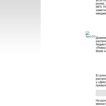
$250 с
рынка.
МР3. По
заметн
имидже
Домини
распро
бюджет
«Ровер
Blade 
В сало
распро
у «Дик
превал
На рынк
миниат