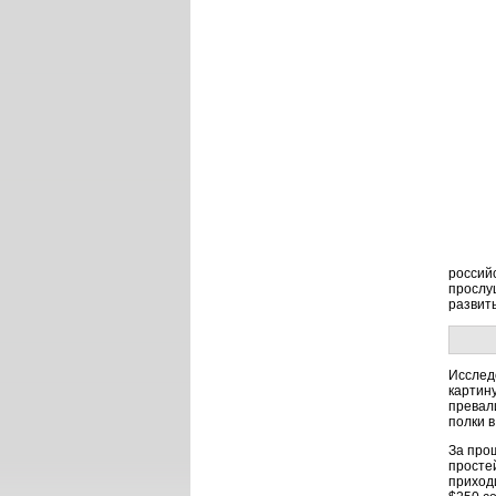
россий
прослу
развиты
Исслед
картину
превал
полки в
За про
просте
приход