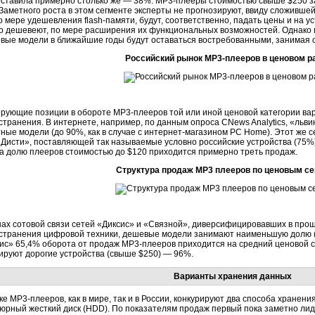
оставила примерно столько же — 38%. МР3-плееры стоимостью свыше $250 за
 Заметного роста в этом сегменте эксперты не прогнозируют, ввиду сложивш
 мере удешевления flash-памяти, будут, соответственно, падать цены и на у
о дешевеют, по мере расширения их функциональных возможностей. Однако м
вые модели в ближайшие годы будут оставаться востребованными, занимая 
Российский рынок МР3-плееров в ценовом р
рующие позиции в обороте МР3-плееров той или иной ценовой категории вар
странения. В интернете, например, по данным опроса CNews Analytics, «льв
ные модели (до 90%, как в случае с интернет-магазином PC Home). Этот же 
 Дисти», поставляющей так называемые условно российские устройства (75%)
на долю плееров стоимостью до $120 приходится примерно треть продаж.
Структура продаж МР3 плееров по ценовым с
нах сотовой связи сетей «Диксис» и «Связной», диверсифицировавших в прошл
странения цифровой техники, дешевые модели занимают наименьшую долю (1
сис» 65,4% оборота от продаж МР3-плееров приходится на средний ценовой се
ируют дорогие устройства (свыше $250) — 96%.
Варианты хранения данных
е МР3-плееров, как в мире, так и в России, конкурируют два способа хранен
юрный жесткий диск (HDD). По показателям продаж первый пока заметно лидир