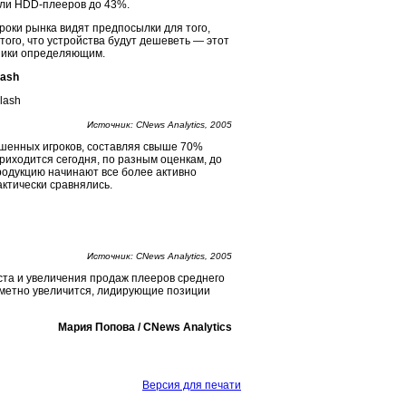
оли HDD-плееров до 43%.
гроки рынка видят предпосылки для того,
того, что устройства будут дешеветь — этот
хники определяющим.
lash
Источник: CNews Analytics, 2005
ошенных игроков, составляя свыше 70%
риходится сегодня, по разным оценкам, до
продукцию начинают все более активно
актически сравнялись.
Источник: CNews Analytics, 2005
ста и увеличения продаж плееров среднего
заметно увеличится, лидирующие позиции
Мария Попова / CNews Analytics
Версия для печати