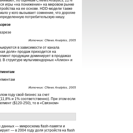
нимают, по оценкам CNews Analytics, 22%
ейся игры «на понижение» на мировом рынке
стройства на ее основе. HDD-модели также
ало у кого вызывает сомнение, что дорогие
определенную потребительскую нишу.
азрезе
Источник: CNews Analytics, 2005
ьируются в зависимости от канала
иная доля» продаж приходится на
сегмент продукции доминирует в продажах
. В структуре мультивендорных «Алион» и
егментам
Источник: CNews Analytics, 2005
ом году свой бизнес за счет
1,8% и 1% соответственно). При этом если
гмент ($120-250), то в «Связном»
ия данных — микросхема flash-памяти и
ует — в 2004 году доля устройств на flash