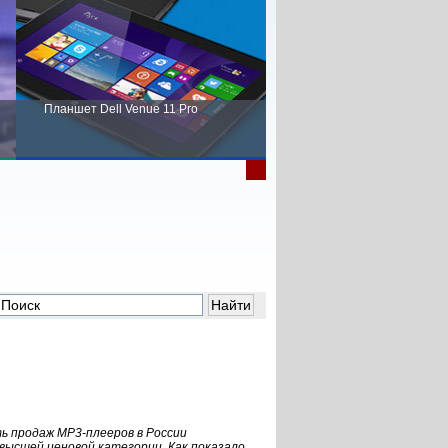
Планшет Dell Venue 11 Pro
Пора выбирать Fujitsu!
ь продаж MP3-плееров в России
 высшей ценовой категории. Как показало