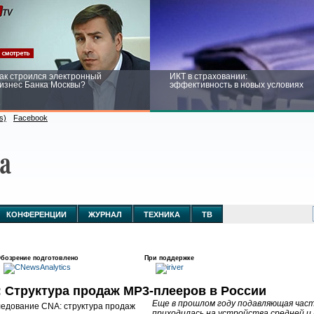
ак строился электронный
ИКТ в страховании:
изнес Банка Москвы?
эффективность в новых условиях
s)
Facebook
ейтинг CNewsInfrastructure 2015:
Информационная безопасность
риглашаем участвовать
бизнеса и госструктур: развитие в
новых условиях
КОНФЕРЕНЦИИ
ЖУРНАЛ
ТЕХНИКА
ТВ
бозрение подготовлено
При поддержке
 Структура продаж MP3-плееров в России
Еще в прошлом году подавляющая част
приходилась на устройства средней и