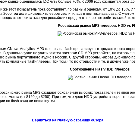
овом рынке оценивалась IDC чуть больше 70%. К 2009 году ожидается рост д
и же этот показатель пока составляет, по разным оценкам, от 10% до 15%. И
а 2005 год доля дисковых плееров увеличилась в полтора-два раза. С учетом 
 продолжает считаться для российских продаж в сфере потребительской те
Российский рынок МР3-плееров: HDD vs F
ным CNews Analytics, МР3-плееры на flash превалируют в продажах всех опр
а. В данном случае не учитываются поставки CD MP3-устройств, на которые п
го рынка портативного аудио в России. С другой стороны, как раз дисковую 
ть компактные flash-плееры. При том, что по стоимости и те, и другие уже пр
Соотношение Flash/HDD плееров
 российского рынка МР3 ожидают сохранения высоких показателей темпов ро
о сегмента (от $120 до $250). При том, что доля HDD-устройств, вероятно, 
ии на flash вряд ли пошатнутся.
Вернуться на главную страницу обзора