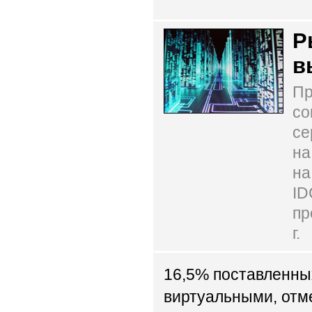
Р
в
Пр
со
се
на
на
ID
пр
г.
16,5% поставленных
виртуальными, отме