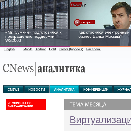
«Mr. Сумкин» подготовился к
Как строился электронный
прекращению поддержки
бизнес Банка Москвы?
WS2003
English
Mobile
Android
Light
Twitter (topnews)
Facebook
Заоблачная оптимизация:
Рейтинг CNewsInfrastructur
как Faberlic изменил подход
2015: приглашаем
к аналитике
участвовать
CNEWS
НОВОСТИ
АНАЛИТИКА
КОНФЕРЕНЦИИ
ЖУРНА
ЧЕМПИОНАТ ПО
ВИРТУАЛИЗАЦИИ
Виртуализац