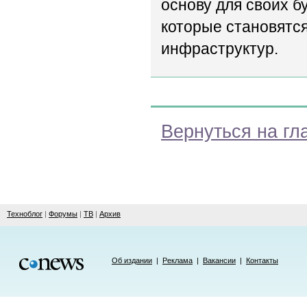
основу для своих б
которые становятс
инфраструктур.
Вернуться на гл
Техноблог
|
Форумы
|
ТВ
|
Архив
Об издании
|
Реклама
|
Вакансии
|
Контакты