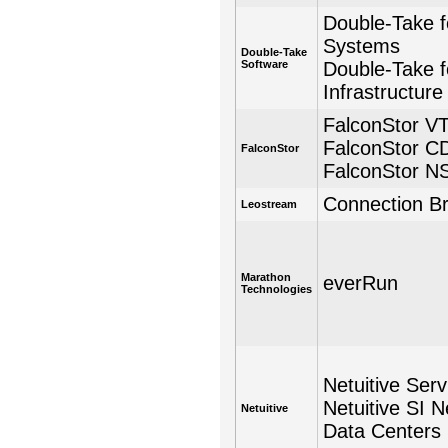
Double-Take fo
Systems
Double-Take
Software
Double-Take 
Infrastructure
FalconStor V
FalconStor C
FalconStor
FalconStor N
Connection B
Leostream
Marathon
everRun
Technologies
Netuitive Serv
Netuitive SI Ne
Netuitive
Data Centers