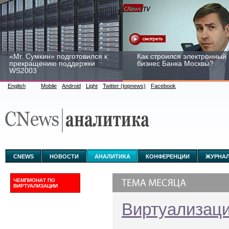
«Mr. Сумкин» подготовился к
Как строился электронный
прекращению поддержки
бизнес Банка Москвы?
WS2003
English
Mobile
Android
Light
Twitter (topnews)
Facebook
Заоблачная оптимизация:
Рейтинг CNewsInfrastructur
как Faberlic изменил подход
2015: приглашаем
к аналитике
участвовать
CNEWS
НОВОСТИ
АНАЛИТИКА
КОНФЕРЕНЦИИ
ЖУРНА
ЧЕМПИОНАТ ПО
ВИРТУАЛИЗАЦИИ
Виртуализац