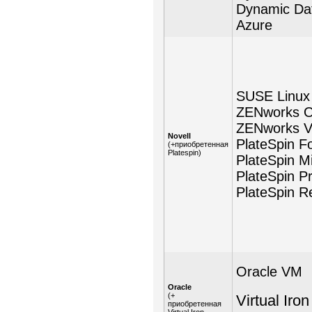
Dynamic Data
Azure
SUSE Linux 
ZENworks O
ZENworks V
Novell
PlateSpin F
(+приобретенная
Platespin)
PlateSpin M
PlateSpin Pr
PlateSpin R
Oracle VM
Oracle
(+
Virtual Iro
приобретенная