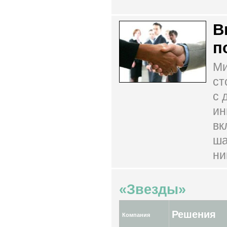
В
п
Ми
ст
с 
ин
вк
ша
ни
«Звезды»
Решения
Компания