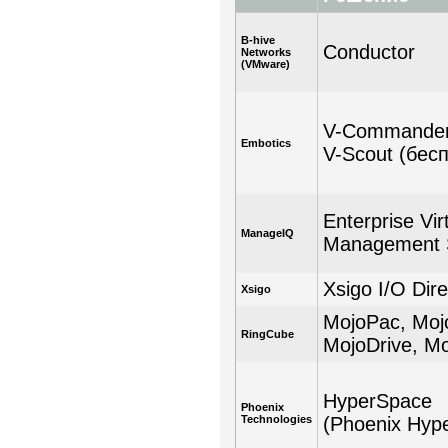
B-hive
Conductor
Networks
(VMware)
V-Commande
Embotics
V-Scout (бес
Enterprise Vir
ManageIQ
Management 
Xsigo I/O Dire
Xsigo
MojoPac, Mojo
RingCube
MojoDrive, M
HyperSpace
Phoenix
Technologies
(Phoenix Hyp