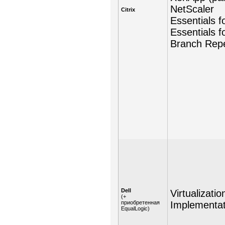
NetScaler
Citrix
Essentials 
Essentials f
Branch Rep
Dell
Virtualizat
(+
приобретенная
Implementat
EqualLogic)