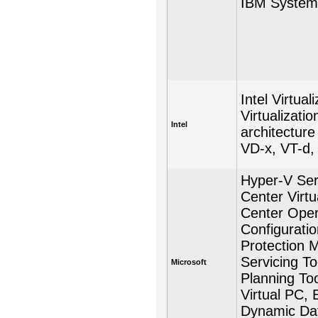
IBM Systems
Intel Virtua
Virtualizati
Intel
architecture
VD-x, VT-d,
Hyper-V Ser
Center Virt
Center Oper
Configurati
Protection M
Servicing To
Microsoft
Planning Tool
Virtual PC, 
Dynamic Data