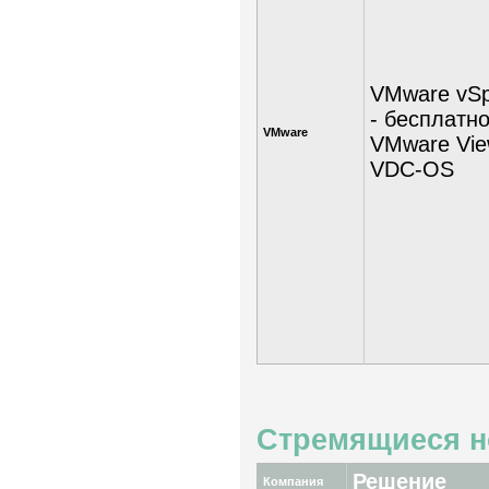
VMware vSp
- бесплатно
VMware
VMware Vi
VDC-OS
Стремящиеся 
Решение
Компания