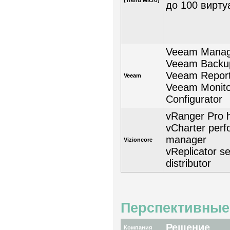
(Trend Micro)
до 100 вирт
Veeam Manag
Veeam Backup
Veeam Reporte
Veeam
Veeam Monito
Configurator
vRanger Pro ho
vCharter per
manager
Vizioncore
vReplicator s
distributor
Перспективные
Решение
Компания