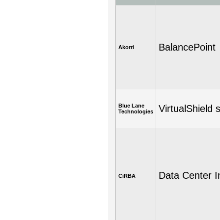
BalancePoint
Akorri
Blue Lane
VirtualShield 
Technologies
Data Center In
CiRBA