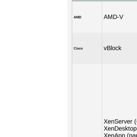
AMD-V
AMD
vBlock
Cisco
XenServer 
XenDesktop
XenApp (ран