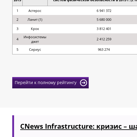
1
Астерос
6 941 372
2
Ланит (1)
5 680 000
3
Крок
3 812 401
Инфосистемы
4
2 412 259
джет
5
Сириус
963 274
Перейти к полному рейтингу
CNews Infrastructure: кризис – 