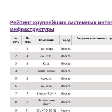
Рейтинг крупнейших системных интег
инфраструктуры
№
№
Выручка компании от ус
Компания
Город
2015
2014
1
1
Техносерв
Москва
2
4
Ланит (1)
Москва
3
2
Крок
Москва
4
5
Компьюлинк
Москва
5
3
Астерос
Москва
6
6
Ай-Теко
Москва
7
7
Энвижн Груп*
Москва
Инофистемы
8
8
Москва
Джет
9
11
ICL КПО ВС (2)
Казань