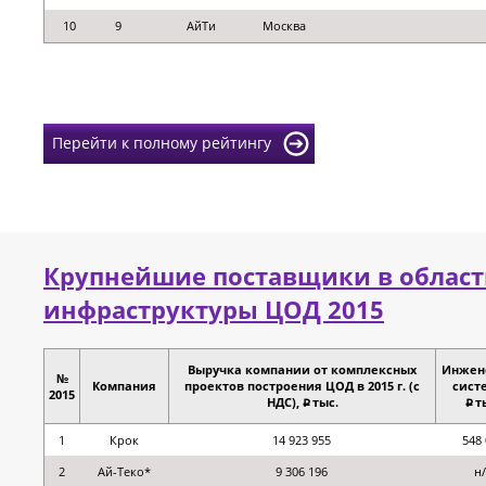
10
9
АйТи
Москва
Перейти к полному рейтингу
Крупнейшие поставщики в област
инфраструктуры ЦОД 2015
Выручка компании от комплексных
Инжен
№
Компания
проектов построения ЦОД в 2015 г. (с
сист
2015
НДС),
тыс.
т
p
p
1
Крок
14 923 955
548 
2
Ай-Теко*
9 306 196
н/