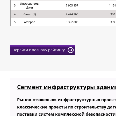
Инфосистемы
3
7 905 157
1 151
Джет
4
Ланит (1)
4 474 960
380 
5
Астерос
3 392 808
399 
Перейти к полному рейтингу
Сегмент инфраструктуры здани
Рынок «тяжелых» инфраструктурных проект
классические проекты по строительству дат
поставки систем комплексной безопасности