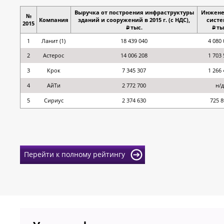
Выручка от построения инфраструктуры
Инжене
№
Компания
зданий и сооружений в 2015 г. (с НДС),
систе
2015
тыс.
ты
p
p
1
Ланит (1)
18 439 040
4 080 
2
Астерос
14 006 208
1 703 
3
Крок
7 345 307
1 266 
4
АйТи
2 772 700
н/д
5
Сириус
2 374 630
725 8
Перейти к полному рейтингу