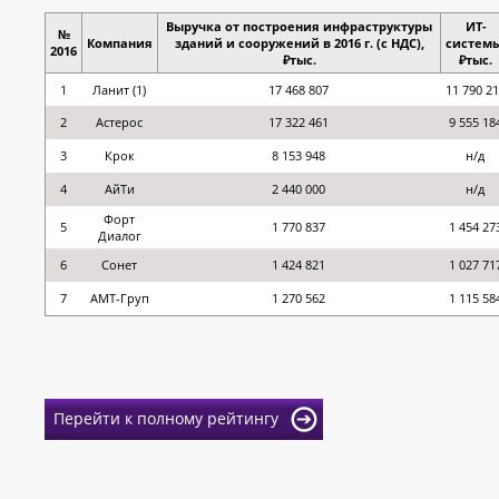
Выручка от построения инфраструктуры
ИТ-
№
Компания
зданий и сооружений в 2016 г. (с НДС),
системы
2016
₽тыс.
₽тыс.
1
Ланит (1)
17 468 807
11 790 2
2
Астерос
17 322 461
9 555 18
3
Крок
8 153 948
н/д
4
АйТи
2 440 000
н/д
Форт
5
1 770 837
1 454 27
Диалог
6
Сонет
1 424 821
1 027 71
7
АМТ-Груп
1 270 562
1 115 58
Перейти к полному рейтингу