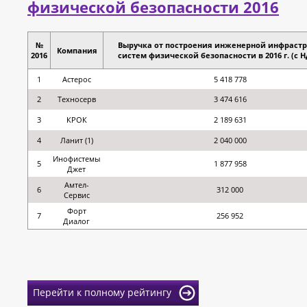
физической безопасности 2016
№
Выручка от построения инженерной инфрастр
Компания
2016
систем физической безопасности в 2016 г. (с НД
1
Астерос
5 418 778
2
Техносерв
3 474 616
3
КРОК
2 189 631
4
Ланит (1)
2 040 000
Инофистемы
5
1 877 958
Джет
Амтел-
6
312 000
Сервис
Форт
7
256 952
Диалог
Перейти к полному рейтингу