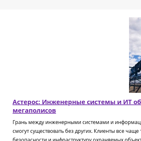
Аст
Астерос: Инженерные системы и ИТ о
мегаполисов
Грань между инженерными системами и информаци
смогут существовать без других. Клиенты все ча
безопасности и инфраструктуру охраняемых объек