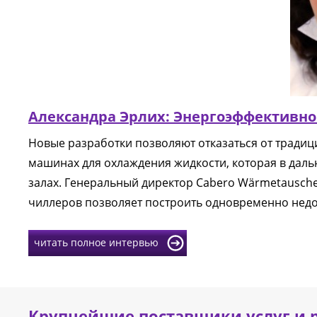
Але
Александра Эрлих: Энергоэффективно 
Сabe
Новые разработки позволяют отказаться от традиц
Oste
машинах для охлаждения жидкости, которая в даль
залах. Генеральный директор Сabero Wärmetausche
чиллеров позволяет построить одновременно недо
читать полное интервью
Крупнейшие поставщики услуг и 