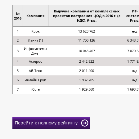
Выручка компании от комплексных
ИТ-
№
Компания
проектов построения ЦОД в 2016 г. (с
систем
2016
НДС), ₽тыс.
₽тыс
1
Крок
13 623 762
н/д
2
Ланит (1)
11 700 126
6 348 5
Инфосистемы
3
10 043 467
7 070 5
Джет
4
Астерос
2 442 822
1 771 9
5
Ай-Теко
2 011 400
н/д
6
Инлайн Груп
1 932 705
н/д
7
iCore
1 929 560
1 693 3
Перейти к полному рейтингу