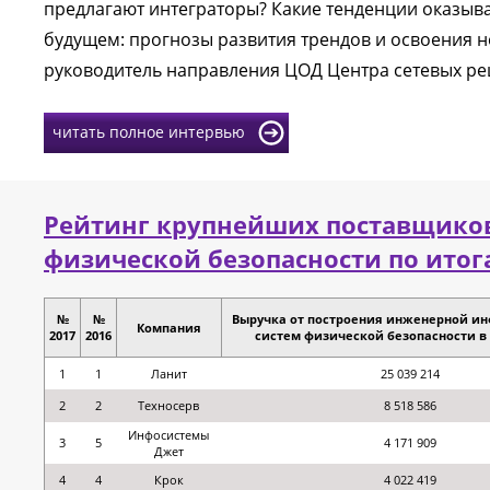
предлагают интеграторы? Какие тенденции оказыва
будущем: прогнозы развития трендов и освоения н
руководитель направления ЦОД Центра сетевых р
читать полное интервью
Рейтинг крупнейших поставщико
физической безопасности по итога
№
№
Выручка от построения инженерной ин
Компания
2017
2016
систем физической безопасности в 20
1
1
Ланит
25 039 214
2
2
Техносерв
8 518 586
Инфосистемы
3
5
4 171 909
Джет
4
4
Крок
4 022 419