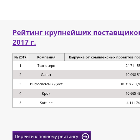
Рейтинг крупнейших поставщиков
2017 г.
№ 2017
Компания
Выручка от комплексных проектов пост
1
Техносерв
24 711 5
2
Ланит
19 098 5
3
Инфосистемы Джет
10 318 252,
4
Крок
10 665 4
5
Softline
4 111 74
Перейти к полному рейтингу