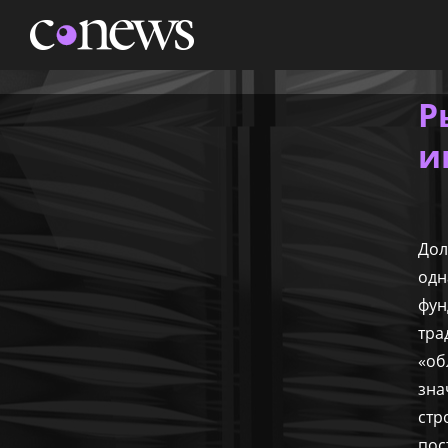
НОВОСТИ
АНАЛИТИКА
МАРКЕТ
КОНФЕРЕНЦИИ
Р
ЖУРНАЛ
ТЕХНИКА
ТВ
и
Дол
одн
фун
тра
«об
зна
стр
пос