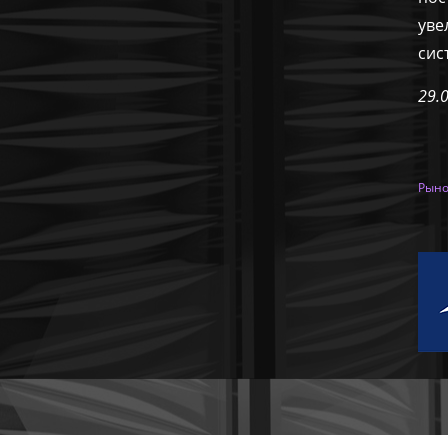
уве
сис
29.
Рыно