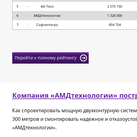
5
-
Ай-Теко
2 575 150
6
-
АМДтехнологии
1 326 000
7
-
Софтинтегро
854 754
Перейти к полному рейтингу
Компания «АМДтехнологии» постр
Как спроектировать мощную двухконтурную систем
300 метров и смонтировать надежное и отказоуст
«АМДтехнологии».