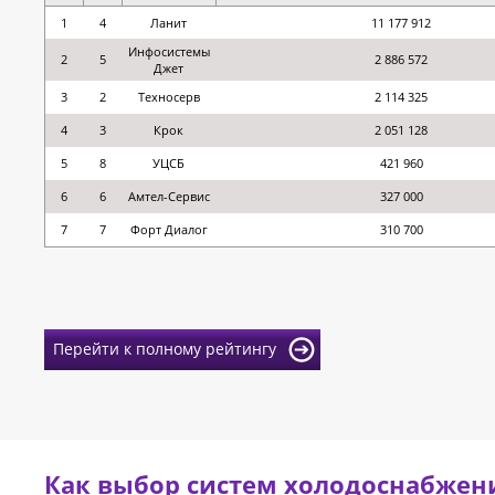
1
4
Ланит
11 177 912
Инфосистемы
2
5
2 886 572
Джет
3
2
Техносерв
2 114 325
4
3
Крок
2 051 128
5
8
УЦСБ
421 960
6
6
Амтел-Сервис
327 000
7
7
Форт Диалог
310 700
Перейти к полному рейтингу
Как выбор систем холодоснабжен