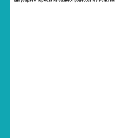
Мы убираем тормоза из бизнес-процессов и ИТ-систем