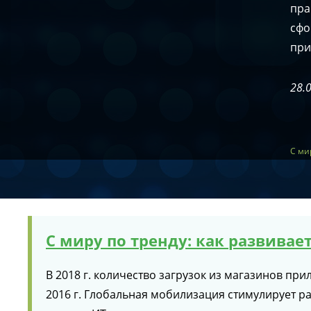
пра
сфо
при
28.
С ми
С миру по тренду: как развива
В 2018 г. количество загрузок из магазинов пр
2016 г. Глобальная мобилизация стимулирует ра