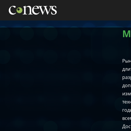
НОВОСТИ
АНАЛИТИКА
МАРКЕТ
КОНФЕРЕНЦИИ
М
ЖУРНАЛ
ТЕХНИКА
ТВ
Рын
дли
раз
доп
изм
тех
год
все
Дос