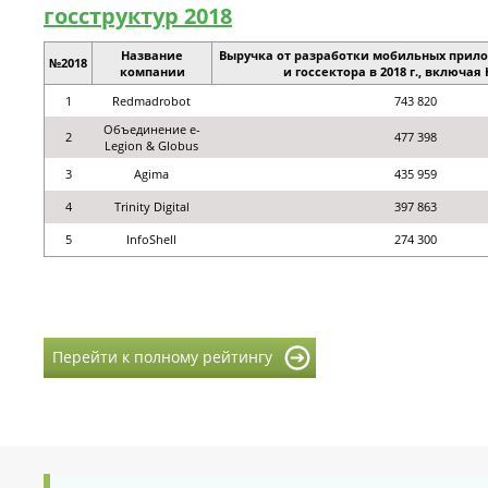
госструктур 2018
Название
Выручка от разработки мобильных прил
№2018
компании
и госсектора в 2018 г., включая 
1
Redmadrobot
743 820
Объединение e-
2
477 398
Legion & Globus
3
Agima
435 959
4
Trinity Digital
397 863
5
InfoShell
274 300
Перейти к полному рейтингу