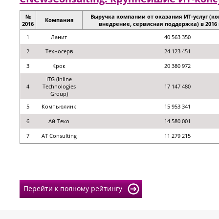
№
Выручка компании от оказания ИТ-услуг (ко
Компания
2016
внедрение, сервисная поддержка) в 2016 г.
1
Ланит
40 563 350
2
Техносерв
24 123 451
3
Крок
20 380 972
ITG (Inline
4
Technologies
17 147 480
Group)
5
Компьюлинк
15 953 341
6
Ай-Теко
14 580 001
7
AT Consulting
11 279 215
Перейти к полному рейтингу