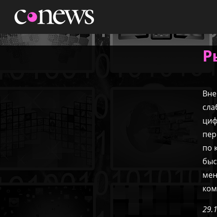
НОВОСТИ
АНАЛИТИКА
МАРКЕТ
КОНФЕРЕНЦИИ
Р
ЖУРНАЛ
ТЕХНИКА
ТВ
Вне
сла
циф
пер
по 
быс
мен
ком
29.