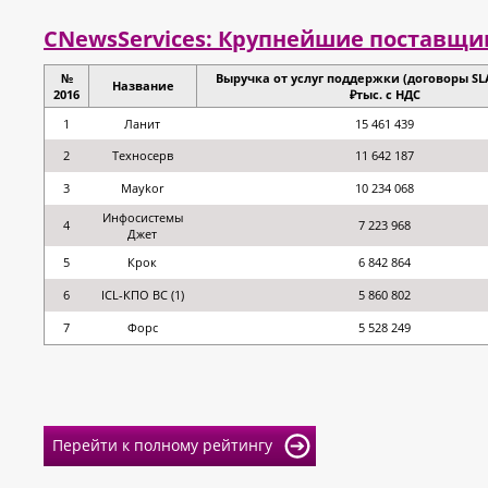
CNewsServices: Крупнейшие поставщик
№
Выручка от услуг поддержки (договоры SLA)
Название
2016
₽тыс. с НДС
1
Ланит
15 461 439
2
Техносерв
11 642 187
3
Maykor
10 234 068
Инфосистемы
4
7 223 968
Джет
5
Крок
6 842 864
6
ICL-КПО ВС (1)
5 860 802
7
Форс
5 528 249
Перейти к полному рейтингу