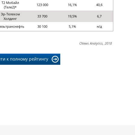
Т2 Мобайл
123 000
16,1%
40,6
(Теле2)*
Эр-Телеком
33 700
19,5%
6,7
Холдинг
язьтранснефть
30 100
5,1%
н/д
CNews Analytics, 2018
ти к полному рейтингу