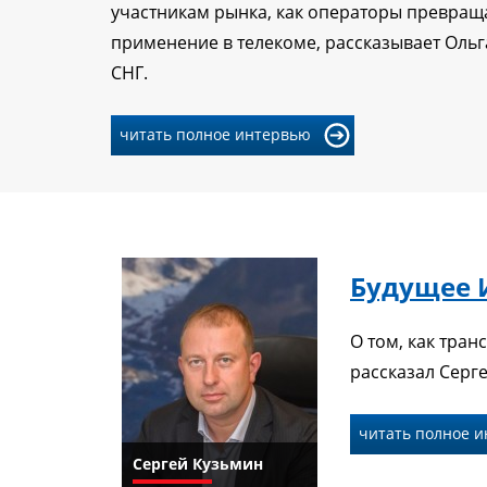
участникам рынка, как операторы превраща
применение в телекоме, рассказывает Ольг
СНГ.
читать полное интервью
Будущее И
О том, как тра
рассказал Серг
читать полное 
Сергей Кузьмин