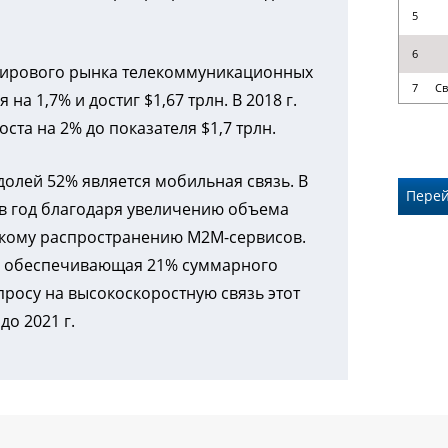
5
6
 мирового рынка телекоммуникационных
7
Св
на 1,7% и достиг $1,67 трлн. В 2018 г.
та на 2% до показателя $1,7 трлн.
олей 52% является мобильная связь. В
Перей
% в год благодаря увеличению объема
окому распространению M2M-сервисов.
ь, обеспечивающая 21% суммарного
росу на высокоскоростную связь этот
до 2021 г.