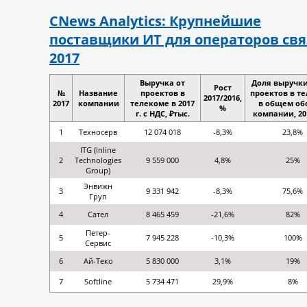
CNews Analytics: Крупнейшие
поставщики ИТ для операторов св
2017
Выручка от
Доля выручки
Рост
№
Название
проектов в
проектов в т
2017/2016,
2017
компании
телекоме в 2017
в общем об
%
г. с НДС, ₽тыс.
компании, 201
1
Техносерв
12 074 018
-8,3%
23,8%
ITG (Inline
2
Technologies
9 559 000
4,8%
25%
Group)
Энвижн
3
9 331 942
-8,3%
75,6%
Груп
4
Сател
8 465 459
-21,6%
82%
Петер-
5
7 945 228
-10,3%
100%
Сервис
6
Ай-Теко
5 830 000
3,1%
19%
7
Softline
5 734 471
29,9%
8%