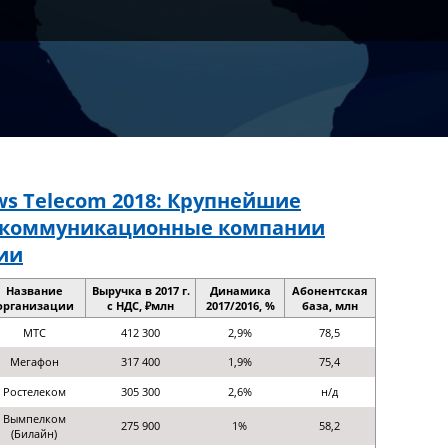
s Telecom 2018: Крупнейшие
екоммуникационные компании
ии
Название
Выручка в 2017 г.
Динамика
Абонентская
организации
с НДС, ₽млн
2017/2016, %
база, млн
МТС
412 300
2,9%
78,5
Мегафон
317 400
1,9%
75,4
Ростелеком
305 300
2,6%
н/д
Вымпелком
275 900
1%
58,2
(Билайн)