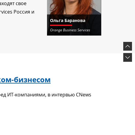
аходят свое
vices Россия и
Ольга Баранова
Orange Business Services
еком-бизнесом
еред ИТ-компаниями, в интервью CNews