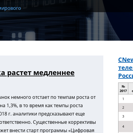
 мирового
CNew
тел
а растет медленнее
Росс
№
2017
ок немного отстает по темпам роста от
1
на 1,3%, в то время как темпы роста
2
2018 г. аналитики предсказывают еще
3
оответственно. Существенные коррективы
4
ожет внести старт программы «Цифровая