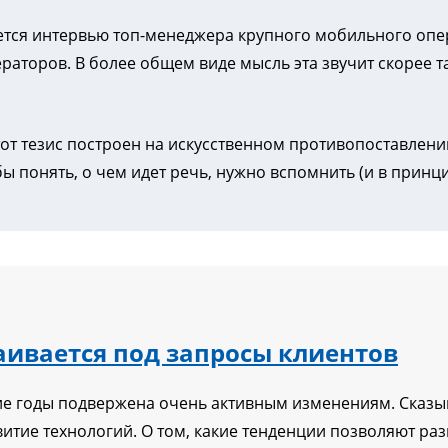
вается интервью топ-менеджера крупного мобильного опе
аторов. В более общем виде мысль эта звучит скорее так:
от тезис построен на искусственном противопоставлени
понять, о чем идет речь, нужно вспомнить (и в принципе 
аивается под запросы клиентов
ие годы подвержена очень активным изменениям. Сказы
витие технологий. О том, какие тенденции позволяют ра