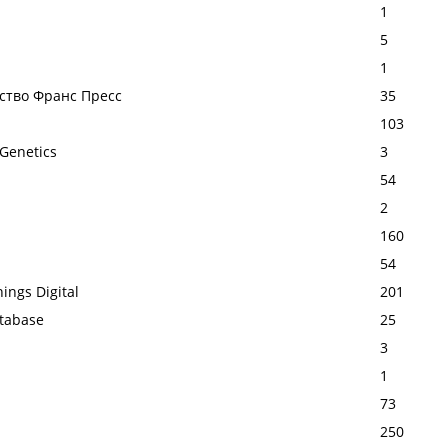
1
5
1
тство Франс Пресс
35
103
Genetics
3
54
2
160
54
hings Digital
201
atabase
25
3
1
73
250