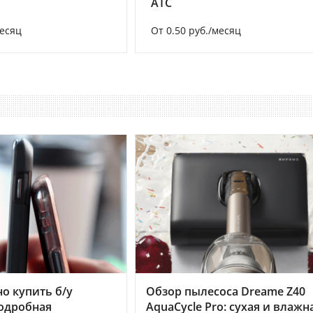
АТС
месяц
От 0.50 руб./месяц
но купить б/у
Обзор пылесоса Dreame Z40
подробная
AquaCycle Pro: сухая и влажн