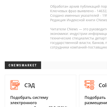
Обработан архив публикаций порт
Ключевых фраз выявлено - 146322
Создано именных указателей - 19
Редакция Индексной книги CNews
Читатели CNews — это руководит
экономики: индустрии информаци
технические специалисты депар
государственной власти, банков,
сотрудники компаний-поставщико
CNEWSMARKET
СЭД
Col
Подобрать систему
Подобрать
электронного
размещени