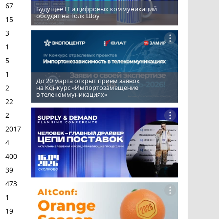
67
Будущее IT и цифровых коммуникаций
обсудят на Толк Шоу
15
3
1
5
1
До 20 марта открыт прием заявок
на Конкурс «Импортозамещение
2
в телекоммуникациях»
22
2
2017
4
400
39
473
1
19