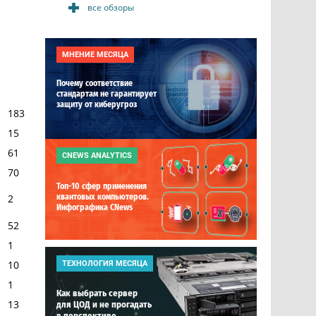
все обзоры
МНЕНИЕ МЕСЯЦА
Почему соответствие
стандартам не гарантирует
защиту от киберугроз
183
15
61
CNEWS ANALYTICS
70
Топ-10 сфер применения
2
квантовых компьютеров.
Инфографика CNews
52
1
10
ТЕХНОЛОГИЯ МЕСЯЦА
1
Как выбрать сервер
13
для ЦОД и не прогадать
в перспективе