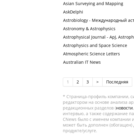
Asian Surveying and Mapping
AskDelphi
Astrobiology - Международный а
Astronomy & Astrophysics
Astrophysical Journal - ApJ, Astro
Astrophysics and Space Science
Atmospheric Science Letters
Australian IT News
1
2
3
>
Последняя
* Страница-профиль компании, сис
редактором на основе анализа а
редакционных разделов (
новости
интервью, а также содержание па
CNews было с именем компании и
может быть дополнен (обогащен)
продукте/услуге.