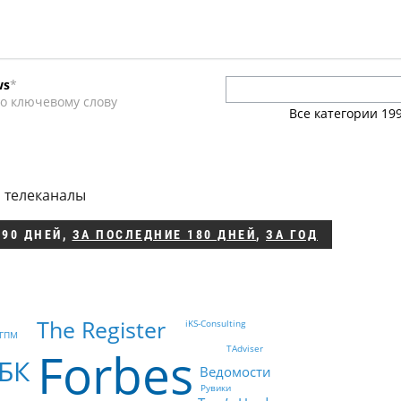
ws
*
а
о ключевому слову
Все категории
19
нции
, телеканалы
 90 ДНЕЙ
,
ЗА ПОСЛЕДНИЕ 180 ДНЕЙ
,
ЗА ГОД
The Register
iKS-Consulting
 ГПМ
Forbes
TAdviser
БК
Ведомости
Рувики