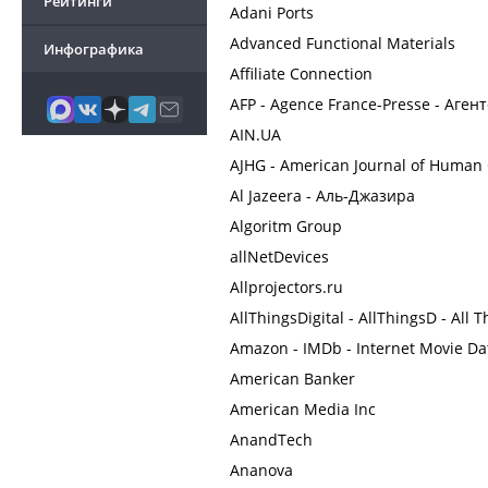
Рейтинги
Adani Ports
Advanced Functional Materials
Инфографика
Affiliate Connection
AFP - Agence France-Presse - Аген
AIN.UA
AJHG - American Journal of Human 
Al Jazeera - Аль-Джазира
Algoritm Group
allNetDevices
Allprojectors.ru
AllThingsDigital - AllThingsD - All T
Amazon - IMDb - Internet Movie D
American Banker
American Media Inc
AnandTech
Ananova