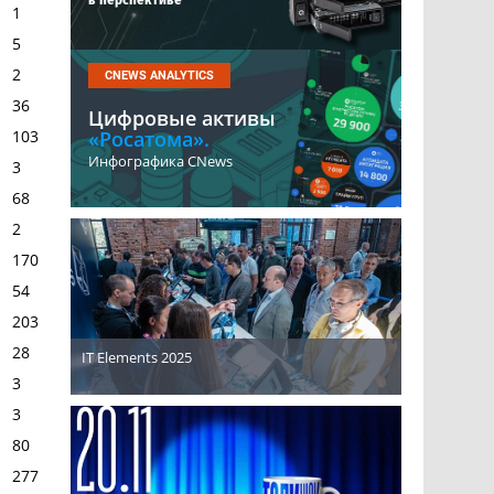
1
5
2
CNEWS ANALYTICS
36
Цифровые активы
103
«Росатома».
Инфографика CNews
3
68
2
170
54
203
28
IT Elements 2025
3
3
80
277