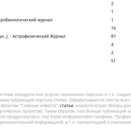
2
1
стробиологический журнал
1
16
phys. J. - Астрофизический Журнал
87
4
2
51
темы (продукта или услуги), технологии, персоны и т.п. создае
рхива публикаций портала CNews. Обрабатываются тексты всех
, включая "Главные новости",
статьи
, аналитические обзоры рын
ртнёрских проектов). Таким образом, чем больше публикаций н
ли продукта/услуги, тем более информативен профиль. Профил
 дополнительной информацией, в т.ч. презентацией о компании