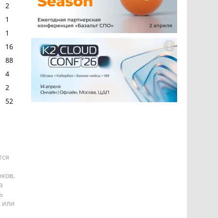
2
1
1
16
88
4
2
52
тся
ков,
а
ь
 или