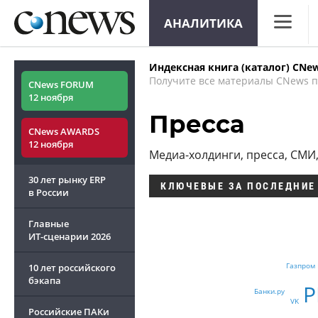
АНАЛИТИКА
CNews
Индексная книга (каталог) CNe
Аналитик
Получите все материалы CNews п
CNews FORUM
12 ноября
Конфере
Пресса
CNews AWARDS
Маркет
12 ноября
Медиа-холдинги, пресса, СМИ
Техника
30 лет рынку ERP
КЛЮЧЕВЫЕ
ЗА ПОСЛЕДНИЕ
ТВ
в России
Главные
ИТ-сценарии
2026
Газпром
10 лет российского
бэкапа
Р
Банки.ру
VK
Российские ПАКи