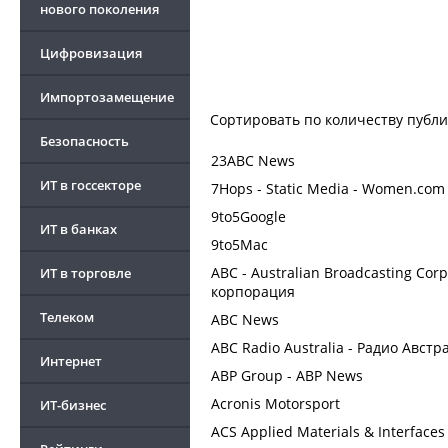
нового поколения
Цифровизация
Импортозамещение
Сортировать по
количеству публ
Безопасность
23ABC News
ИТ в госсекторе
7Hops - Static Media - Women.com
9to5Google
ИТ в банках
9to5Mac
ABC - Australian Broadcasting Co
ИТ в торговле
корпорация
Телеком
ABC News
ABC Radio Australia - Радио Австр
Интернет
ABP Group - ABP News
Acronis Motorsport
ИТ-бизнес
ACS Applied Materials & Interfaces