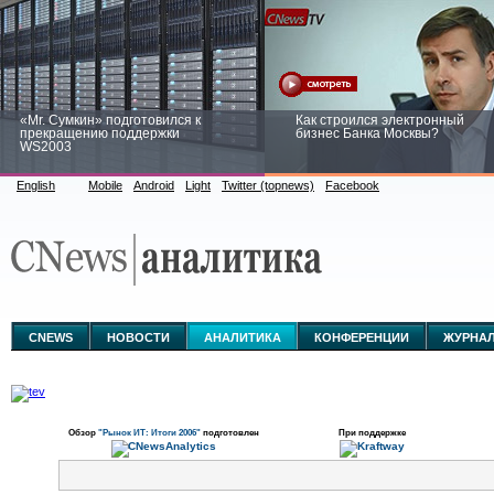
«Mr. Сумкин» подготовился к
Как строился электронный
прекращению поддержки
бизнес Банка Москвы?
WS2003
English
Mobile
Android
Light
Twitter (topnews)
Facebook
Заоблачная оптимизация: как
Рейтинг CNewsInfrastructure 20
Faberlic изменил подход к
приглашаем участвовать
аналитике
CNEWS
НОВОСТИ
АНАЛИТИКА
КОНФЕРЕНЦИИ
ЖУРНА
Обзор
"Рынок ИТ: Итоги 2006"
подготовлен
При поддержке