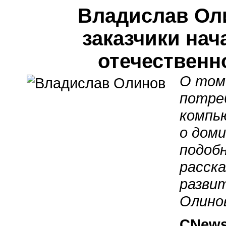
Владислав Ол
заказчики на
отечественн
О том,
потре
компью
о дом
подоб
расск
развит
Олино
CNews