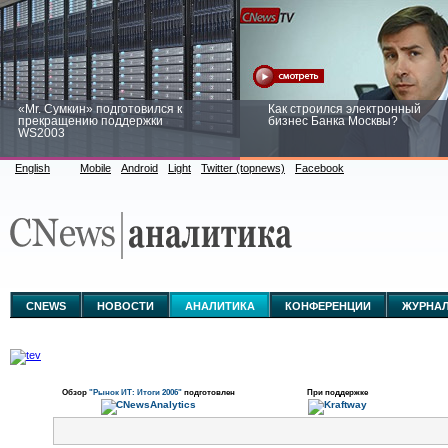
«Mr. Сумкин» подготовился к
Как строился электронный
прекращению поддержки
бизнес Банка Москвы?
WS2003
English
Mobile
Android
Light
Twitter (topnews)
Facebook
Заоблачная оптимизация: как
Рейтинг CNewsInfrastructure 20
Faberlic изменил подход к
приглашаем участвовать
аналитике
CNEWS
НОВОСТИ
АНАЛИТИКА
КОНФЕРЕНЦИИ
ЖУРНА
Обзор
"Рынок ИТ: Итоги 2006"
подготовлен
При поддержке