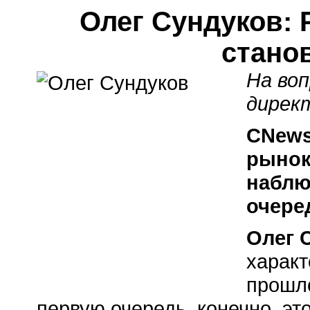
Олег Сундуков: 
стано
На во
дирек
CNews
рынок
наблю
очере
Олег 
характ
прошло
первую очередь, конечно, эт