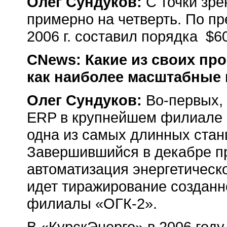
Олег Сундуков:
С точки зре
примерно на четверть. По п
2006 г. составил порядка $6
CNews: Какие из своих пр
как наиболее масштабные
Олег Сундуков:
Во-первых, 
ERP в крупнейшем филиале 
одна из самых длинных станц
Завершившийся в декабре п
автоматизация энергетическо
идет тиражирование созданн
филиалы «ОГК-2».
В «КурскЭнерго» в 2006 году