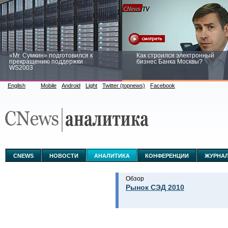
«Mr. Сумкин» подготовился к
Как строился электронный
прекращению поддержки
бизнес Банка Москвы?
WS2003
English
Mobile
Android
Light
Twitter (topnews)
Facebook
Заоблачная оптимизация: как
Рейтинг CNewsInfrastructure 20
Faberlic изменил подход к
приглашаем участвовать
аналитике
CNEWS
НОВОСТИ
АНАЛИТИКА
КОНФЕРЕНЦИИ
ЖУРНА
Обзор
Рынок СЭД 2010