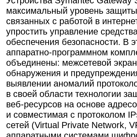
Устройства Symantec Gateway S
максимальный уровень защиты 
связанных с работой в интерне
упростить управление средств
обеспечения безопасности. В 
аппаратно-программном
компле
объединены: межсетевой экран
обнаружения и предупреждения
выявлении аномалий протоколо
в своей области технологии за
веб-ресурсов
на основе адресо
и совместимая с протоколом I
сетей (Virtual Private Network
аппаратными системами шифр