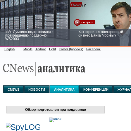
«Mr. Сумкин» подготовился к
Как строился электронный
прекращению поддержки
бизнес Банка Москвы?
WS2003
English
Mobile
Android
Light
Twitter (topnews)
Facebook
Заоблачная оптимизация: как
Рейтинг CNewsInfrastructure 20
Faberlic изменил подход к
приглашаем участвовать
аналитике
CNEWS
НОВОСТИ
АНАЛИТИКА
КОНФЕРЕНЦИИ
ЖУРНА
Обзор подготовлен при поддержке