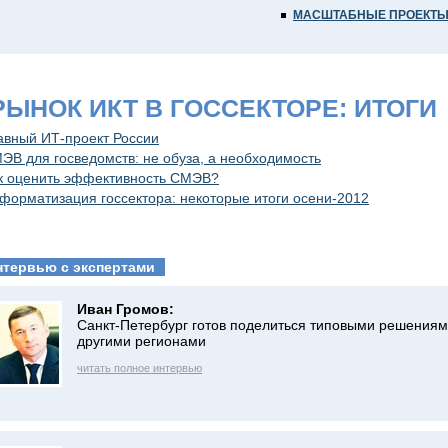
МАСШТАБНЫЕ ПРОЕКТ
 РЫНОК ИКТ В ГОССЕКТОРЕ: ИТОГИ
авный ИТ-проект России
ЭВ для госведомств: не обуза, а необходимость
к оценить эффективность СМЭВ?
форматизация госсектора: некоторые итоги осени-2012
нтервью с экспертами
Иван Громов:
Санкт-Петербург готов поделиться типовыми решениям
другими регионами
читать полное интервью