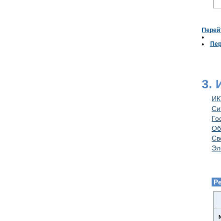
Перей
Пер
3.
ИК
Си
Го
Об
Св
Эл
Р