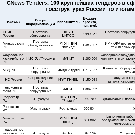
CNews Tenders: 100 крупнейших тендеров в с
госструктурах России по итогам
Бюджет
Сфера
№
Заказчик
Исполнитель
проекта,
информатизации
тыс. руб.
ФСИН
Поставка
ФГУП
Поставка оборудов
2 640 937
России
оборудования
ЦИТОС
Поставка
Минкомсвязи
ФГУП НИИ
НИР и ОКР, поставк
оборудования и
1 605 357
РФ
"Восход"
технических с
ПО.
Федеральное
Серверное оборудова
казначейство
НИОКР. ИТ-услуги
ЛАНИТ
1 293 600
комплекты монтажных 
РФ
у
Поставка
Комплекс оборудова
МВД РФ
ИМДЖИ групп
1 215 332
оборудования
ДНК-ан
Сопровождение
Услуги по со
ФНС России
ФГУП ГНИВЦ
1 150 263
ПО
автоматизирова
Пенсионный
Поставка
ЛАНИТ
1 064 992
Пост
фонд РФ
оборудования
Росреестр
ФГУП ФКЦ
ИТ-услуги
939 709
Организация и прове
РФ
"Земля"
Росреестр
Услуги связи
Ростелеком
868 834
РФ
Выполнение работ
Минкомсвязи
ФГУП НИИ
861 802
обслуживанию и эксп
РФ
"Восход"
межведомстве
Федеральное
0
казначейство
ИТ-услуги
Ай-Теко
846 194
Услуги п