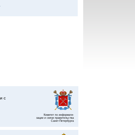
Ы
и с
Комитет по информати-
зации и связи правительства
Санкт-Петербурга