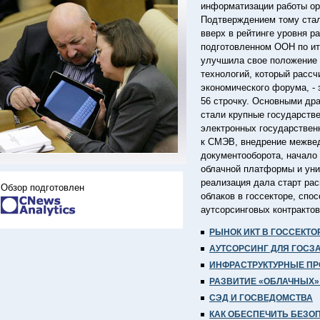
информатизации работы ор
Подтверждением тому стал
вверх в рейтинге уровня р
подготовленном ООН по ит
улучшила свое положение 
технологий, который расс
экономического форума, - з
56 строчку. Основными др
стали крупные государстве
электронных государствен
к СМЭВ, внедрение межвед
документооборота, начало
облачной платформы и уни
реализация дала старт ра
Обзор подготовлен
облаков в госсекторе, спо
аутсорсинговых контрактов
РЫНОК ИКТ В ГОССЕКТО
АУТСОРСИНГ ДЛЯ ГОСЗ
ИНФРАСТРУКТУРНЫЕ П
РАЗВИТИЕ «ОБЛАЧНЫХ»
СЭД И ГОСВЕДОМСТВА
КАК ОБЕСПЕЧИТЬ БЕЗО