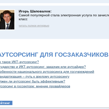
Игорь Шаповалов:
Самой популярной стала электронная услуга по зачисл
класс
читать полное интервью
 АУТСОРСИНГ ДЛЯ ГОСЗАКАЗЧИКОВ
о такое ИКТ-аутсорсинг?
сударство и ИКТ-аутсорсинг: заказчик или аутсайдер?
обенности национального аутсорсинга для госучреждений
андартизация – путь к зрелому аутсорсингу
лжен ли аутсорсинг быть эффективным?
тсорсинг в госсекторе: мнение провайдеров
ейтинг