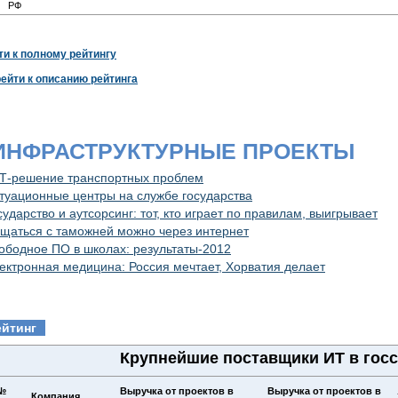
РФ
ти к полному рейтингу
ейти к описанию рейтинга
 ИНФРАСТРУКТУРНЫЕ ПРОЕКТЫ
Т-решение транспортных проблем
туационные центры на службе государства
сударство и аутсорсинг: тот, кто играет по правилам, выигрывает
щаться с таможней можно через интернет
ободное ПО в школах: результаты-2012
ектронная медицина: Россия мечтает, Хорватия делает
ейтинг
Крупнейшие поставщики ИТ в госс
№
Выручка от проектов в
Выручка от проектов в
Компания