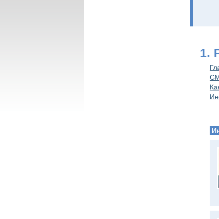
1.
Гл
СМ
Ка
Ин
И