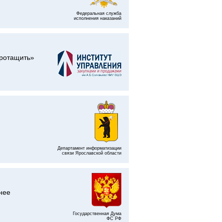
Федеральная служба
исполнения наказаний
протащить»
Департамент информатизации
связи Ярославской области
нее
Государственная Дума
ФС РФ