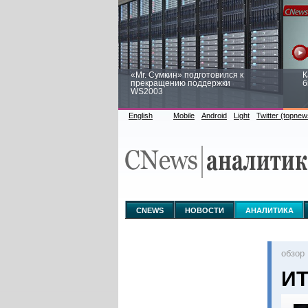
«Mr. Сумкин» подготовился к
К
прекращению поддержки
б
WS2003
English
Mobile
Android
Light
Twitter (topnew
Заоблачная оптимизация: как
Р
Faberlic изменил подход к
п
аналитике
CNEWS
НОВОСТИ
АНАЛИТИКА
oбзор
ИТ