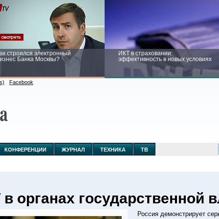
ак строился электронный
ИКТ в страховании:
изнес Банка Москвы?
эффективность в новых условиях
s)
Facebook
ейтинг CNewsInfrastructure 2015:
Информационная безопасность
риглашаем участвовать
бизнеса и госструктур: развитие в
новых условиях
КОНФЕРЕНЦИИ
ЖУРНАЛ
ТЕХНИКА
ТВ
 в органах государственной в
Россия демонстрирует сер