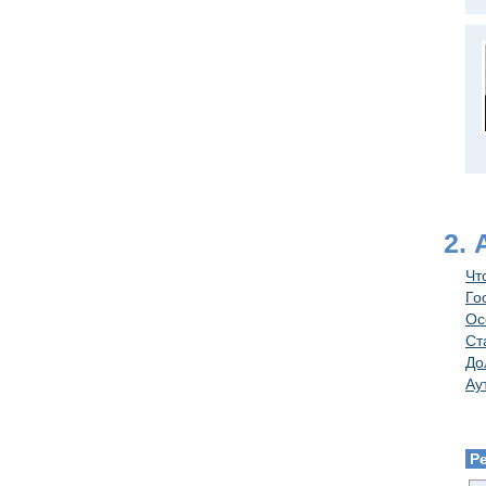
2.
Чт
Го
Ос
Ст
До
Ау
Р