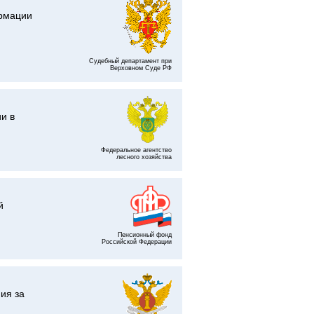
ормации
Судебный департамент при
Верховном Суде РФ
и в
Федеральное агентство
лесного хозяйства
й
Пенсионный фонд
Российской Федерации
ия за