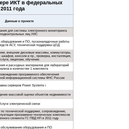
фере ИКТ в федеральных
 2011 года
Данные о проекте
ания для системы электронного мониторинга
подконтрольных лиц УИС
а оборудования и ПО, пусконаладочные работы
редств АСУ, техническая поддержка ЦОД
ние, внешние дисковые массивы, коммутаторы,
шкафов, консоли и пр., проверка, инсталляция,
слуги, лицензии, обучение.
ния и расходных материалов для лабораторий
ализа в количестве 1 комплекта
провождению программного обеспечения
нной информационной системы ФНС России
авка серверов Power Systems i
дение массовой оценки объектов недвижимости
Услуги электрической связи
 по технической поддержке, сопровождению,
луатации программно-технических комплексов
нного сегмента ГС ПВД НП в 2011 году
о обслуживанию оборудования и ПО