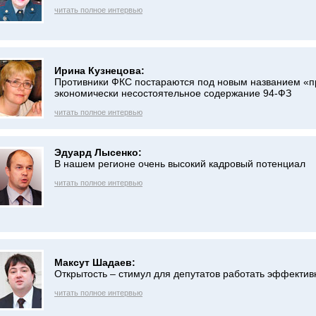
читать полное интервью
Ирина Кузнецова:
Противники ФКС постараются под новым названием «
экономически несостоятельное содержание 94-ФЗ
читать полное интервью
Эдуард Лысенко:
В нашем регионе очень высокий кадровый потенциал
читать полное интервью
Максут Шадаев:
Открытость – стимул для депутатов работать эффектив
читать полное интервью